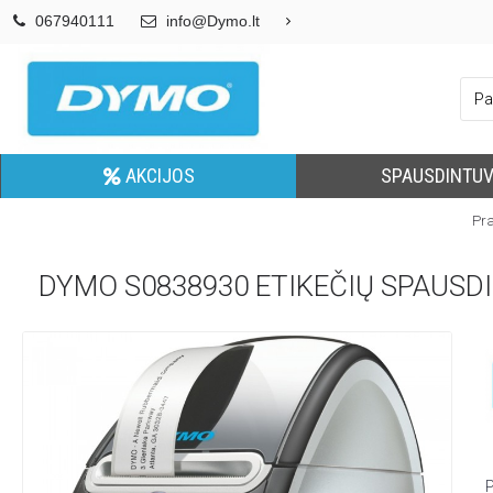
067940111
info@Dymo.lt
AKCIJOS
SPAUSDINTUV
Pr
DYMO S0838930 ETIKEČIŲ SPAUSD