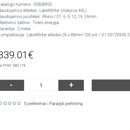
Katalogo numeris:
S0838930
Naudojamos etiketės:
LabelWriter (išskyrus 4XL)
Naudojamos juostelės:
Rhino / D1: 6, 9, 12, 19, 24mm
aitinimo šaltinis:
Tinklo energija
arantija:
2 metai
omplektacija:
LabelWriter etiketės 36 x 89mm 100 vnt. / D1 S0720930
339.01€
e PVM: 280.17€
-
+
0 įvertinimai
Parašyti įvertinimą
/