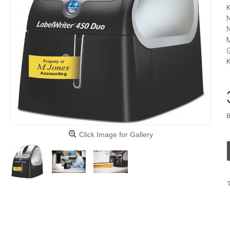
M
G
K
B
Click Image for Gallery