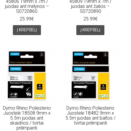
45806 19mm x 7m /
45809 19mm x 7m /
juodas ant mėlynos –
juodas ant žalios –
S0720860
S0720890
25.99€
25.99€
Į KREPŠELĮ
Į KREPŠELĮ
Dymo Rhino Poliesterio
Dymo Rhino Poliesterio
Juostelė 18508 9mm x
Juostelė 18482 9mm x
5.5m juodas ant
5.5m juodas ant baltos /
skaidrios / tvirtai
tvirtai prilimpanti
prilimpanti