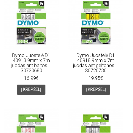
Dymo Juostelė D1
Dymo Juostelė D1
40913 9mm x 7m
40918 9mm x 7m
juodas ant baltos –
juodas ant geltonos –
S0720680
S0720730
16.99€
19.95€
Į KREPŠELĮ
Į KREPŠELĮ