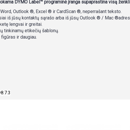
mokama DYMO Label™ programinė įranga supaprastina visą ženkli
 Word, Outlook ®, Excel ® ir CardScan ®, neperrašant teksto.
siai iš jūsų kontaktų sąrašo arba iš jūsų Outlook ® / Mac ®adre
tę lengvai ir greitai.
tų tinkinamų etikečių šablonų.
 figūras ir daugiau.
8.7.3