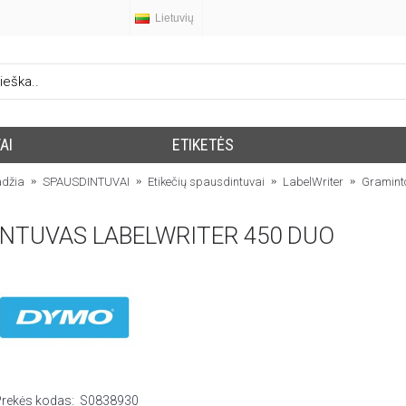
Lietuvių
AI
ETIKETĖS
adžia
SPAUSDINTUVAI
Etikečių spausdintuvai
LabelWriter
Gramint
INTUVAS LABELWRITER 450 DUO
Prekės kodas:
S0838930