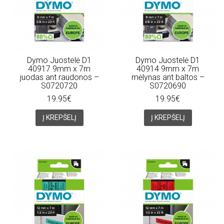
Dymo Juostelė D1
Dymo Juostelė D1
40917 9mm x 7m
40914 9mm x 7m
juodas ant raudonos –
mėlynas ant baltos –
S0720720
S0720690
19.95€
19.95€
Į KREPŠELĮ
Į KREPŠELĮ