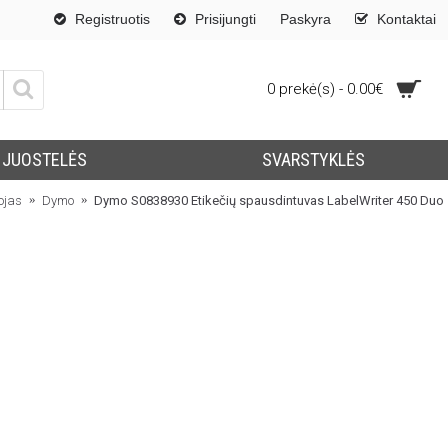
Registruotis
Prisijungti
Paskyra
Kontaktai
0 prekė(s) - 0.00€
JUOSTELĖS
SVARSTYKLĖS
ojas
Dymo
Dymo S0838930 Etikečių spausdintuvas LabelWriter 450 Duo