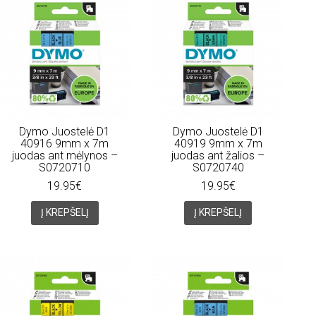
Dymo Juostelė D1
Dymo Juostelė D1
40916 9mm x 7m
40919 9mm x 7m
juodas ant mėlynos –
juodas ant žalios –
S0720710
S0720740
19.95€
19.95€
Į KREPŠELĮ
Į KREPŠELĮ