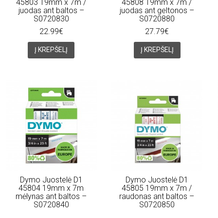
45803 19mm x 7m /
45808 19mm x 7m /
juodas ant baltos –
juodas ant geltonos –
S0720830
S0720880
22.99€
27.79€
Į KREPŠELĮ
Į KREPŠELĮ
Dymo Juostelė D1
Dymo Juostelė D1
45804 19mm x 7m
45805 19mm x 7m /
mėlynas ant baltos –
raudonas ant baltos –
S0720840
S0720850