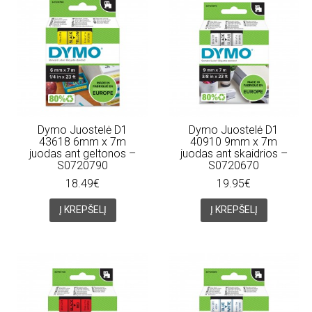
Dymo Juostelė D1
Dymo Juostelė D1
43618 6mm x 7m
40910 9mm x 7m
juodas ant geltonos –
juodas ant skaidrios –
S0720790
S0720670
18.49€
19.95€
Į KREPŠELĮ
Į KREPŠELĮ