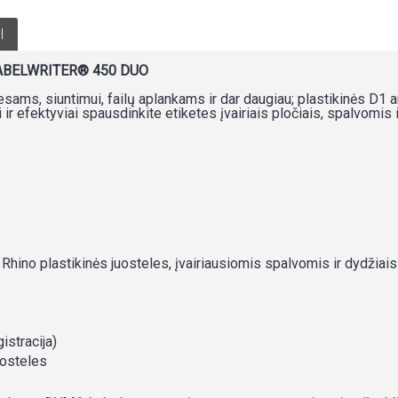
I
ABELWRITER® 450 DUO
s, siuntimui, failų aplankams ir dar daugiau; plastikinės D1 ar
 ir efektyviai spausdinkite etiketes įvairiais pločiais, spalvomis
 Rhino plastikinės juosteles, įvairiausiomis spalvomis ir dydžiais
istracija)
uosteles