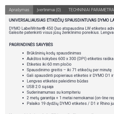
Aprašymas
Įvertinimai (0)
TECHNINIAI PARAMETRA
UNIVERSALIAUSIAS ETIKEČIŲ SPAUSDINTUVAS DYMO L
DYMO LabelWriter® 450 Duo atspausdina LW etiketes adresam
Galėsite patenkinti visus jūsų ženklinimo poreikius. Lengvai
PAGRINDINĖS SAVYBĖS
Brūkšninių kodų spausdinimas
Aukštos kokybės 600 x 300 (DPI) etiketės raiška
Etiketės iki 60 mm pločio
Spausdinimo greitis – iki 71 etikečių per minutę
Gali spausdinti popieriaus etiketės ir DYMO D1 ir
Lengvas etiketės paleidimo būdas
USB 2.0 sąsaja
Suderinamumas su kompiteriu
2 metų garantija + 1 metai nemokamai (on-line reg
Palaiko 19 dydžių DYMO etiketes / D1 ir Rhino j