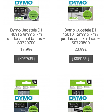
Dymo Juostelė D1
Dymo Juostelė D1
40915 9mm x 7m
45010 12mm x 7m /
raudonas ant baltos –
juodas ant skaidrios –
S0720700
S0720500
17.99€
20.99€
Į KREPŠELĮ
Į KREPŠELĮ