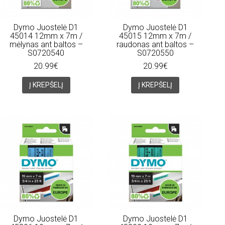
Dymo Juostelė D1
Dymo Juostelė D1
45014 12mm x 7m /
45015 12mm x 7m /
mėlynas ant baltos –
raudonas ant baltos –
S0720540
S0720550
20.99€
20.99€
Į KREPŠELĮ
Į KREPŠELĮ
Dymo Juostelė D1
Dymo Juostelė D1