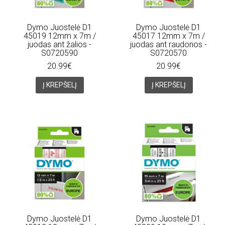
Dymo Juostelė D1
Dymo Juostelė D1
45019 12mm x 7m /
45017 12mm x 7m /
juodas ant žalios -
juodas ant raudonos -
S0720590
S0720570
20.99€
20.99€
Į KREPŠELĮ
Į KREPŠELĮ
Dymo Juostelė D1
Dymo Juostelė D1