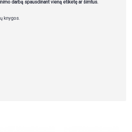
nimo darbą spausdinant vieną etiketę ar šimtus.
sų knygos.