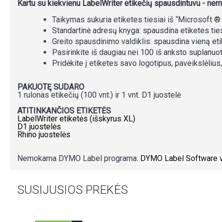
Kartu su kiekvienu LabelWriter etikečių spausdintuvu - ne
Taikymas sukuria etiketes tiesiai iš “Microsoft ®
Standartinė adresų knyga: spausdina etiketes tie
Greito spausdinimo valdiklis: spausdina vieną etike
Pasirinkite iš daugiau nei 100 iš anksto suplanuo
Pridėkite į etiketes savo logotipus, paveikslėlius,
PAKUOTĘ SUDARO
1 rulonas etikečių (100 vnt.) ir 1 vnt. D1 juostelė
ATITINKANČIOS ETIKETĖS
LabelWriter etiketės (išskyrus XL)
D1 juostelės
Rhino juostelės
Nemokama DYMO Label programa:
DYMO Label Software v
SUSIJUSIOS PREKĖS