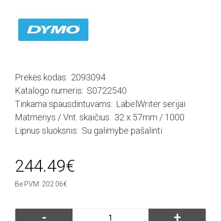
Prekės kodas:
2093094
Katalogo numeris:
S0722540
Tinkama spausdintuvams:
LabelWriter serijai
Matmenys / Vnt. skaičius:
32 x 57mm / 1000
Lipnus sluoksnis:
Su galimybe pašalinti
244.49€
Be PVM: 202.06€
-
+