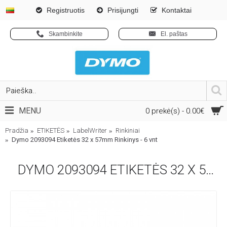
Registruotis
Prisijungti
Kontaktai
Skambinkite
El. paštas
MENU
0 prekė(s) - 0.00€
Pradžia
ETIKETĖS
LabelWriter
Rinkiniai
Dymo 2093094 Etiketės 32 x 57mm Rinkinys - 6 vnt
DYMO 2093094 ETIKETĖS 32 X 57MM RINKINYS - 6 VNT