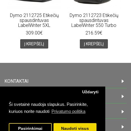
Dymo 2112725 Etikečių
Dymo 2112723 Etikečių
spausdintuvas
spausdintuvas
LabelWriter 5XL
LabelWriter 550 Turbo
309.00€
216.59€
Į KREPŠELĮ
Į KREPŠELĮ
KONTAKTAI
Uždaryti
INFORMACIJA
Ši svetainė naudoja slapukus. Pasirinkite,
PIRKĖJAMS
kuriuos norite naudoti
Privatumo politika
DARBO LAIKAS:
Pasirinkimai
Naudoti visus