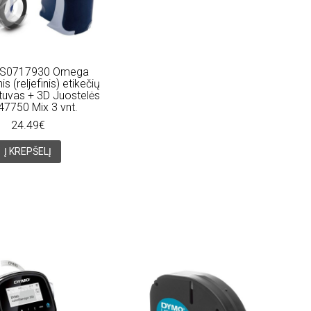
S0717930 Omega
s (reljefinis) etikečių
tuvas + 3D Juostelės
7750 Mix 3 vnt.
24.49€
Į KREPŠELĮ