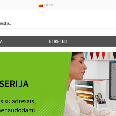
Lietuvių
AI
ETIKETĖS
SERIJA
s su adresais,
u nenaudodami