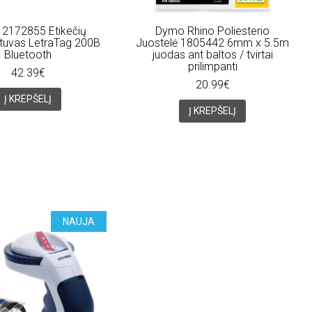
2172855 Etikečių
Dymo Rhino Poliesterio
tuvas LetraTag 200B
Juostelė 1805442 6mm x 5.5m
Bluetooth
juodas ant baltos / tvirtai
prilimpanti
42.39€
20.99€
Į KREPŠELĮ
Į KREPŠELĮ
NAUJA