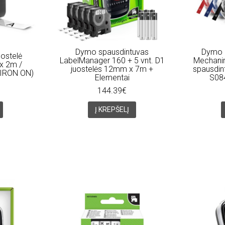
Dymo spausdintuvas
Dymo 
ostelė
LabelManager 160 + 5 vnt. D1
Mechanini
x 2m /
juostelės 12mm x 7m +
spausdin
 (IRON ON)
Elementai
S084
144.39€
Į KREPŠELĮ