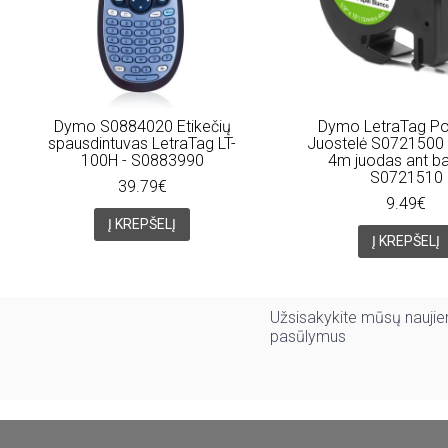
Dymo S0884020 Etikečių
Dymo LetraTag Po
spausdintuvas LetraTag LT-
Juostelė S0721500
100H - S0883990
4m juodas ant ba
S0721510
39.79€
9.49€
Į KREPŠELĮ
Į KREPŠELĮ
Užsisakykite mūsų naujien
pasūlymus