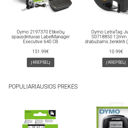
Dymo 2197370 Etikečių
Dymo LetraTag Ju
spausdintuvas LabelManager
S0718850 12mm 
Executive 640 CB
drabužiams ženklinti
151.99€
10.99€
Į KREPŠELĮ
Į KREPŠELĮ
POPULIARIAUSIOS PREKĖS