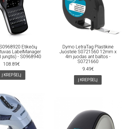
0968920 Etikečių
Dymo LetraTag Plastikinė
ntuvas LabelManager
Juostelė S0721560 12mm x
 jungtis) - S0968940
4m juodas ant baltos -
S0721660
108.89€
9.49€
Į KREPŠELĮ
Į KREPŠELĮ