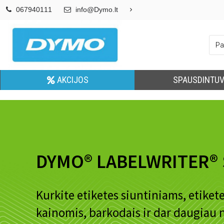
067940111
info@Dymo.lt
AKCIJOS
SPAUSDINTUV
DYMO® LABELWRITER® 
Kurkite etiketes siuntiniams, etikete
kainomis, barkodais ir dar daugia