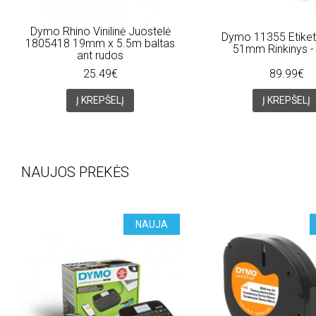
Dymo Rhino Vinilinė Juostelė
Dymo 11355 Etiket
1805418 19mm x 5.5m baltas
51mm Rinkinys - 
ant rudos
25.49€
89.99€
Į KREPŠELĮ
Į KREPŠELĮ
NAUJOS PREKĖS
NAUJA