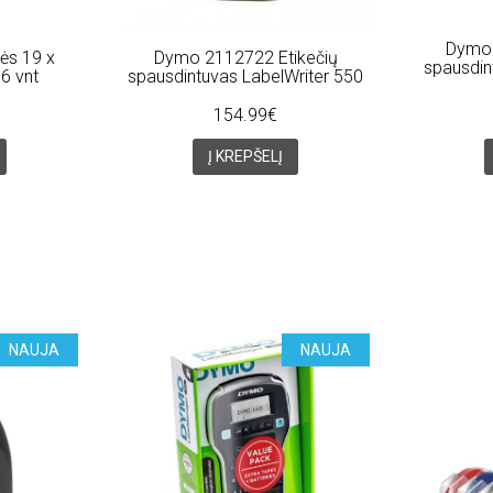
Dymo 
ės 19 x
Dymo 2112722 Etikečių
spausdin
6 vnt
spausdintuvas LabelWriter 550
154.99€
Į KREPŠELĮ
NAUJA
NAUJA