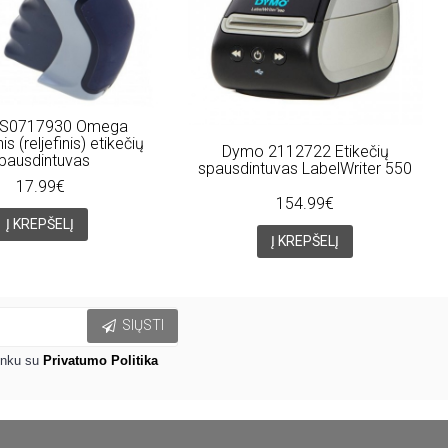
S0717930 Omega
s (reljefinis) etikečių
Dymo 2112722 Etikečių
pausdintuvas
spausdintuvas LabelWriter 550
17.99€
154.99€
Į KREPŠELĮ
Į KREPŠELĮ
SIŲSTI
inku su
Privatumo Politika