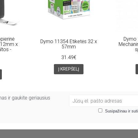
pierinė
Dymo 
Dymo 11354 Etiketės 32 x
 12mm x
Mechanini
57mm
ltos -
s
31.49€
Į KREPŠELĮ
as ir gaukite geriausius
Susipažinau ir sut