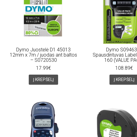
Dymo Juostelė D1 45013
Dymo S09463
12mm x 7m / juodas ant baltos
Spausdintuvas Labe
– S0720530
160 (VALUE PA
17.99€
108.89€
Į KREPŠELĮ
Į KREPŠELĮ