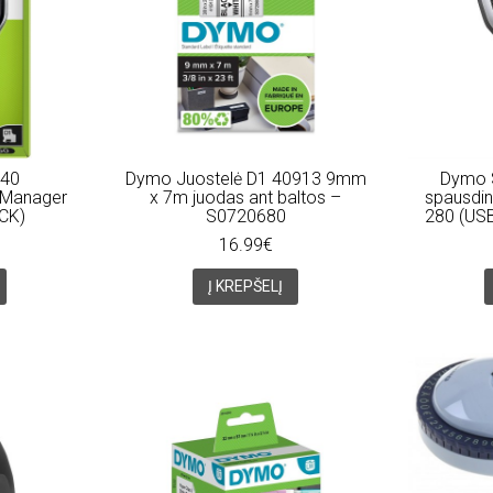
40
Dymo Juostelė D1 40913 9mm
Dymo S
lManager
x 7m juodas ant baltos –
spausdi
CK)
S0720680
280 (USB
16.99€
Į KREPŠELĮ