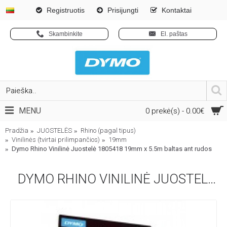
Registruotis
Prisijungti
Kontaktai
Skambinkite
El. paštas
MENU
0 prekė(s) - 0.00€
Pradžia
JUOSTELĖS
Rhino (pagal tipus)
Vinilinės (tvirtai prilimpančios)
19mm
Dymo Rhino Vinilinė Juostelė 1805418 19mm x 5.5m baltas ant rudos
DYMO RHINO VINILINĖ JUOSTELĖ 1805418 19MM X 5.5M BALTAS ANT RUDOS