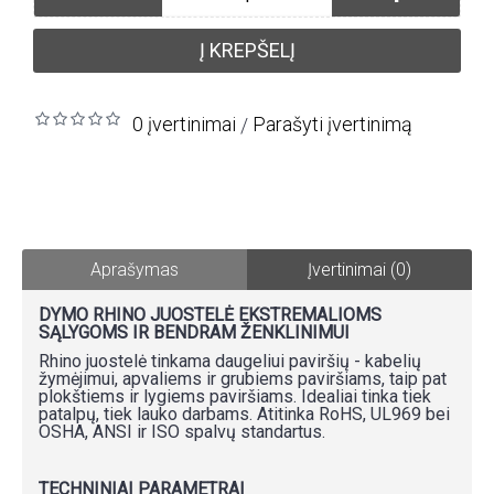
Į KREPŠELĮ
0 įvertinimai
Parašyti įvertinimą
/
Aprašymas
Įvertinimai (0)
DYMO RHINO JUOSTELĖ EKSTREMALIOMS
SĄLYGOMS IR BENDRAM ŽENKLINIMUI
Rhino juostelė tinkama daugeliui paviršių - kabelių
žymėjimui, apvaliems ir grubiems paviršiams, taip pat
plokštiems ir lygiems paviršiams. Idealiai tinka tiek
patalpų, tiek lauko darbams. Atitinka RoHS, UL969 bei
OSHA, ANSI ir ISO spalvų standartus.
TECHNINIAI PARAMETRAI