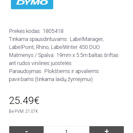
Prekės kodas:
1805418
Tinkama spausdintuvams:
LabelManager,
LabelPoint, Rhino, LabelWriter 450 DUO
Matmenys / Spalva:
19mm x 5.5m baltas šriftas
ant rudos vinilinės juostelės
Panaudojimas:
Plokštiems ir apvaliems
paviršiams (tinkama laidų žymėjimui)
25.49€
Be PVM: 21.07€
-
+