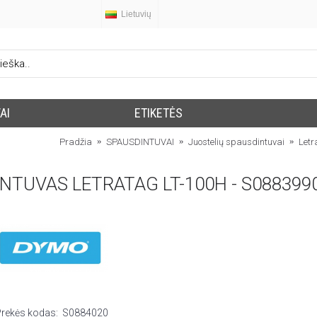
Lietuvių
AI
ETIKETĖS
Pradžia
SPAUSDINTUVAI
Juostelių spausdintuvai
Letr
NTUVAS LETRATAG LT-100H - S088399
Prekės kodas:
S0884020