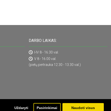
DARBO LAIKAS:
I-IV 8 - 16.30 val.
V 8 - 16.00 val.
(pietų pertrauka 12.30 - 13.30 val.)
Uždaryti
Pasirinkimai
Naudoti visus