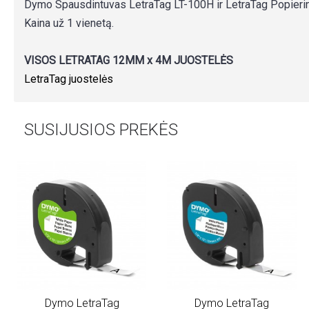
Dymo Spausdintuvas LetraTag LT-100H ir LetraTag Popierin
Kaina už 1 vienetą.
VISOS LETRATAG 12MM x 4M JUOSTELĖS
LetraTag juostelės
SUSIJUSIOS PREKĖS
Dymo LetraTag
Dymo LetraTag