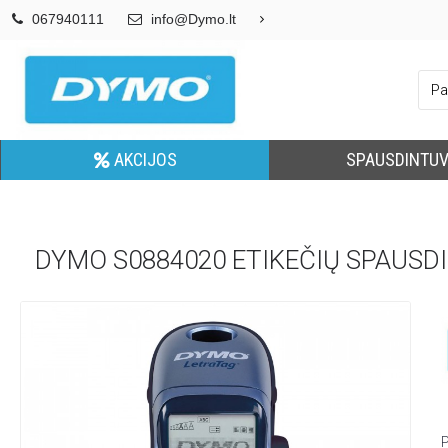
067940111
info@Dymo.lt
AKCIJOS
SPAUSDINTUV
DYMO S0884020 ETIKEČIŲ SPAUSDI