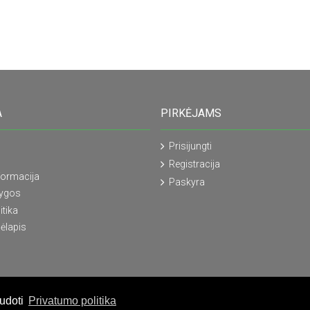
A
PIRKĖJAMS
Prisijungti
Registracija
formacija
Paskyra
lygos
itika
ėlapis
audoti
Privatumo politika