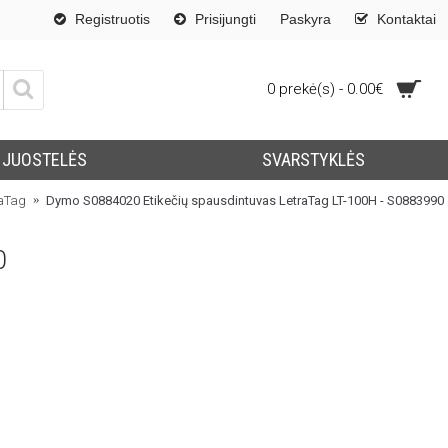
Registruotis
Prisijungti
Paskyra
Kontaktai
0 prekė(s) - 0.00€
JUOSTELĖS
SVARSTYKLĖS
aTag
Dymo S0884020 Etikečių spausdintuvas LetraTag LT-100H - S0883990
0