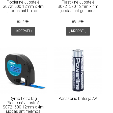
Popierinė Juostelė
Plastikinė Juostelė
S0721500 12mm x 4m
S0721570 12mm x 4m
juodas ant baltos
juodas ant geltonos
85.49€
89.99€
Į KREPŠELĮ
Į KREPŠELĮ
Dymo LetraTag
Panasonic baterija AA
Plastikinė Juostelė
S0721600 12mm x 4m
juodas ant mėlynos