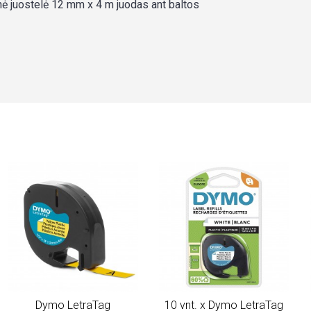
ė juostelė 12 mm x 4 m juodas ant baltos
Dymo LetraTag
10 vnt. x Dymo LetraTag