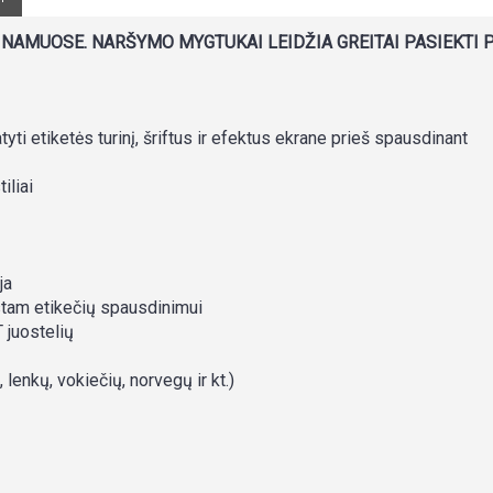
 NAMUOSE. NARŠYMO MYGTUKAI LEIDŽIA GREITAI PASIEKTI
ti etiketės turinį, šriftus ir efektus ekrane prieš spausdinant
iliai
ja
astam etikečių spausdinimui
 juostelių
 lenkų, vokiečių, norvegų ir kt.)