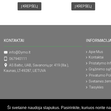
Į KREPŠELĮ
Į KREPŠELĮ
KONTAKTAI
INFORMACIJ
Apie Mus
info@Dymo.lt
Kontaktai
067940111
Pristatymo In
AS Baltic, UAB, Savanorių pr. 419 (IIIa.),
Grąžinimo są
Kaunas, LT-49287, LIETUVA
Privatumo Pol
Svetainės žem
Taisyklės
Ši svetainė naudoja slapukus. Pasirinkite, kuriuos norite n