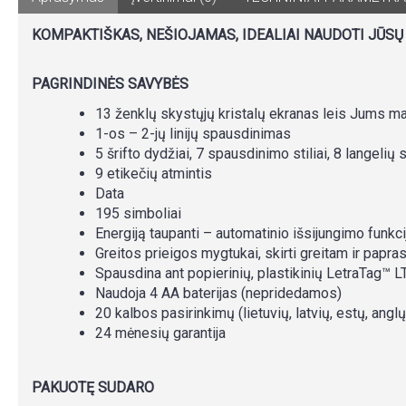
KOMPAKTIŠKAS, NEŠIOJAMAS, IDEALIAI NAUDOTI JŪSŲ
PAGRINDINĖS SAVYBĖS
13 ženklų skystųjų kristalų ekranas leis Jums maty
1-os – 2-jų linijų spausdinimas
5 šrifto dydžiai, 7 spausdinimo stiliai, 8 langelių st
9 etikečių atmintis
Data
195 simboliai
Energiją taupanti – automatinio išsijungimo funkci
Greitos prieigos mygtukai, skirti greitam ir papr
Spausdina ant popierinių, plastikinių LetraTag™ LT
Naudoja 4 AA baterijas (nepridedamos)
20 kalbos pasirinkimų (lietuvių, latvių, estų, anglų,
24 mėnesių garantija
PAKUOTĘ SUDARO