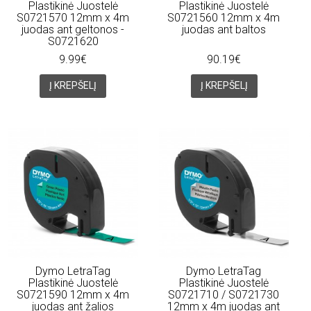
Plastikinė Juostelė
Plastikinė Juostelė
S0721570 12mm x 4m
S0721560 12mm x 4m
juodas ant geltonos -
juodas ant baltos
S0721620
9.99€
90.19€
Į KREPŠELĮ
Į KREPŠELĮ
Dymo LetraTag
Dymo LetraTag
Plastikinė Juostelė
Plastikinė Juostelė
S0721590 12mm x 4m
S0721710 / S0721730
juodas ant žalios
12mm x 4m juodas ant