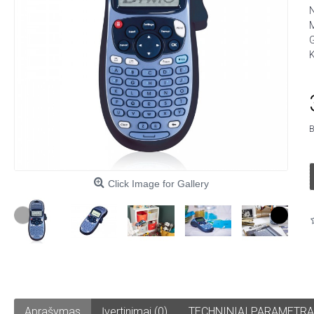
M
G
K
B
Click Image for Gallery
Aprašymas
Įvertinimai (0)
TECHNINIAI PARAMETRA