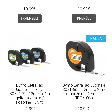
10.99€
10.99€
Į KREPŠELĮ
Į KREPŠELĮ
NAUJA
Dymo LetraTag
Dymo LetraTag Juostelė
Juostelių rinkinys
S0718850 12mm x 2m /
S0721790 12mm x 4m
drabužiams ženklinti
geltona / balta /
(IRON ON)
sidabrinė - 3 vnt.
21.99€
10.99€