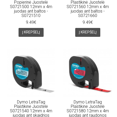
Popierinė Juostelė
Plastikinė Juostelė
S0721500 12mm x 4m
S0721560 12mm x 4m
juodas ant baltos -
juodas ant baltos -
S0721510
S0721660
9.49€
9.49€
Į KREPŠELĮ
Į KREPŠELĮ
Dymo LetraTag
Dymo LetraTag
Plastikinė Juostelė
Plastikinė Juostelė
S0721540 12mm x 4m
S0721580 12mm x 4m
juodas ant skaidrios
juodas ant raudonos