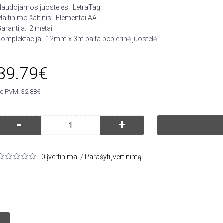
Naudojamos juostelės:
LetraTag
aitinimo šaltinis:
Elementai AA
arantija:
2 metai
omplektacija:
12mm x 3m balta popierinė juostelė
39.79€
e PVM: 32.88€
-
+
0 įvertinimai
Parašyti įvertinimą
/
I