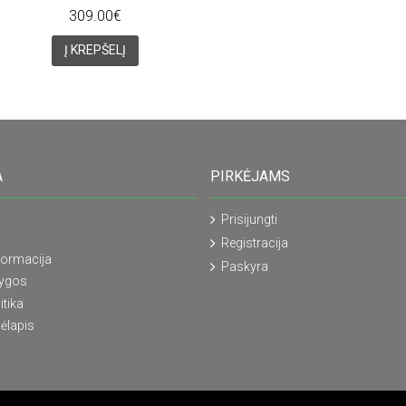
309.00€
Į KREPŠELĮ
A
PIRKĖJAMS
Prisijungti
Registracija
formacija
Paskyra
lygos
itika
ėlapis