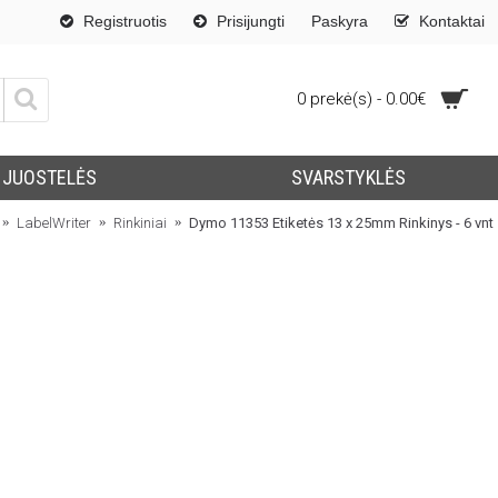
Registruotis
Prisijungti
Paskyra
Kontaktai
0 prekė(s) - 0.00€
JUOSTELĖS
SVARSTYKLĖS
LabelWriter
Rinkiniai
Dymo 11353 Etiketės 13 x 25mm Rinkinys - 6 vnt