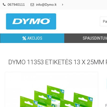
067940111
info@Dymo.lt
AKCIJOS
SPAUSDINTUV
DYMO 11353 ETIKETĖS 13 X 25MM R