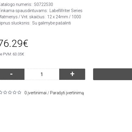
Katalogo numeris:
S0722530
Tinkama spausdintuvams:
LabelWriter Series
atmenys / Vnt. skaičius:
12 x 24mm / 1000
ipnus sluoksnis:
Su galimybe pašalinti
76.29€
e PVM: 63.05€
-
+
0 įvertinimai
Parašyti įvertinimą
/