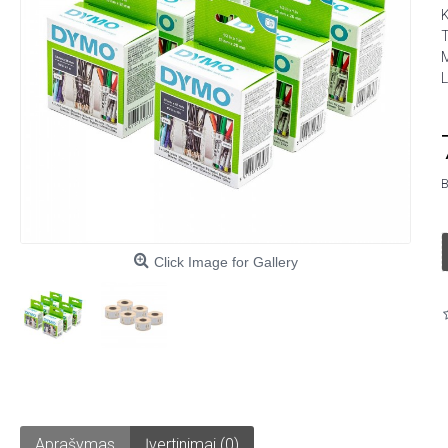
M
L
B
Click Image for Gallery
Aprašymas
Įvertinimai (0)