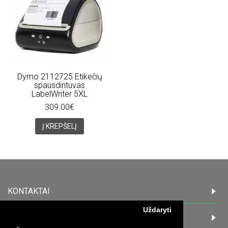
Dymo 2112725 Etikečių
spausdintuvas
LabelWriter 5XL
309.00€
Į KREPŠELĮ
KONTAKTAI
Uždaryti
INFORMACIJA