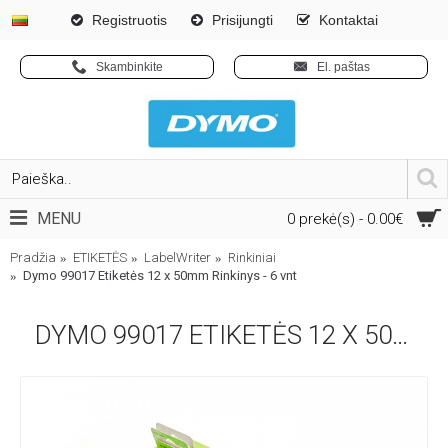
Registruotis
Prisijungti
Kontaktai
Skambinkite
El. paštas
MENU
0 prekė(s) - 0.00€
Pradžia
ETIKETĖS
LabelWriter
Rinkiniai
Dymo 99017 Etiketės 12 x 50mm Rinkinys - 6 vnt
DYMO 99017 ETIKETĖS 12 X 50MM RINKINYS - 6 VNT