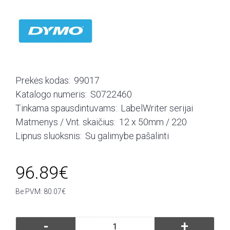
Prekės kodas:
99017
Katalogo numeris:
S0722460
Tinkama spausdintuvams:
LabelWriter serijai
Matmenys / Vnt. skaičius:
12 x 50mm / 220
Lipnus sluoksnis:
Su galimybe pašalinti
96.89€
Be PVM: 80.07€
-
+