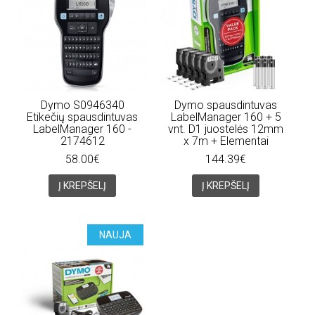
Dymo S0946340
Dymo spausdintuvas
Etikečių spausdintuvas
LabelManager 160 + 5
LabelManager 160 -
vnt. D1 juostelės 12mm
2174612
x 7m + Elementai
58.00€
144.39€
Į KREPŠELĮ
Į KREPŠELĮ
NAUJA