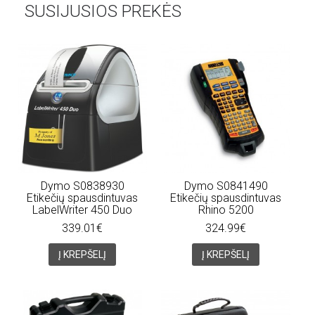
SUSIJUSIOS PREKĖS
Dymo S0838930
Dymo S0841490
Etikečių spausdintuvas
Etikečių spausdintuvas
LabelWriter 450 Duo
Rhino 5200
339.01€
324.99€
Į KREPŠELĮ
Į KREPŠELĮ