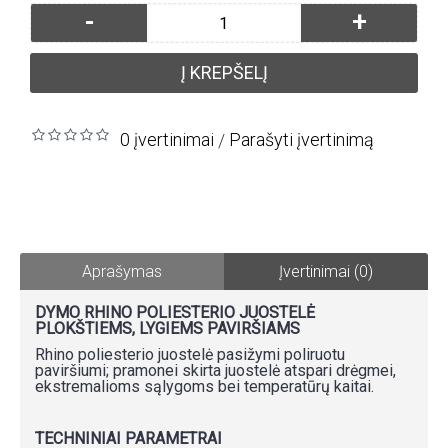
-
+
Į KREPŠELĮ
0 įvertinimai
Parašyti įvertinimą
/
Aprašymas
Įvertinimai (0)
DYMO RHINO POLIESTERIO JUOSTELĖ
PLOKŠTIEMS, LYGIEMS PAVIRŠIAMS
Rhino poliesterio juostelė pasižymi poliruotu
paviršiumi; pramonei skirta juostelė atspari drėgmei,
ekstremalioms sąlygoms bei temperatūrų kaitai.
TECHNINIAI PARAMETRAI