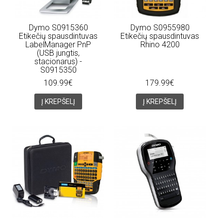
Dymo S0915360
Dymo S0955980
Etikečių spausdintuvas
Etikečių spausdintuvas
LabelManager PnP
Rhino 4200
(USB jungtis,
stacionarus) -
S0915350
109.99€
179.99€
Į KREPŠELĮ
Į KREPŠELĮ