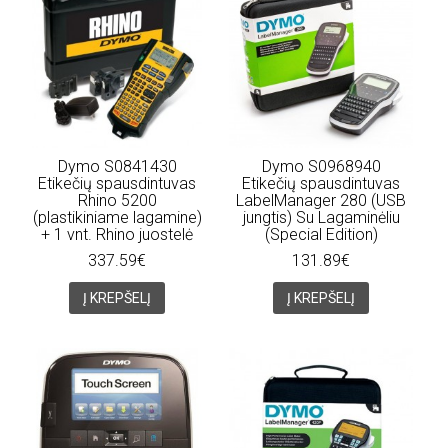
Dymo S0841430
Dymo S0968940
Etikečių spausdintuvas
Etikečių spausdintuvas
Rhino 5200
LabelManager 280 (USB
(plastikiniame lagamine)
jungtis) Su Lagaminėliu
+ 1 vnt. Rhino juostelė
(Special Edition)
337.59€
131.89€
Į KREPŠELĮ
Į KREPŠELĮ