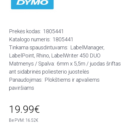
Prekės kodas:
1805441
Katalogo numeris:
1805441
Tinkama spausdintuvams:
LabelManager,
LabelPoint, Rhino, LabelWriter 450 DUO
Matmenys / Spalva:
6mm x 5,5m / juodas šriftas
ant sidabrinės poliesterio juostelės
Panaudojimas:
Plokštiems ir apvaliems
paviršiams
19.99€
Be PVM: 16.52€