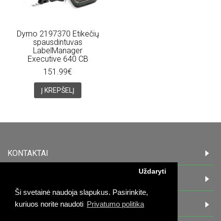
Dymo 2197370 Etikečių
spausdintuvas
LabelManager
Executive 640 CB
151.99€
Į KREPŠELĮ
KONTAKTAI
Uždaryti
INFORMACIJA
Ši svetainė naudoja slapukus. Pasirinkite,
PIRKĖJAMS
kuriuos norite naudoti
Privatumo politika