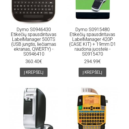
Dymo S0946430
Dymo S0915480
Etikečių spausdintuvas
Etikečių spausdintuvas
LabelManager 500TS
LabelManager 420P
(USB jungtis, liečiamas
(CASE KIT) + 19mm D1
ekranas, QWERTY) -
raudona juostelė -
S0946410
S0915470
360.40€
294.99€
Į KREPŠELĮ
Į KREPŠELĮ