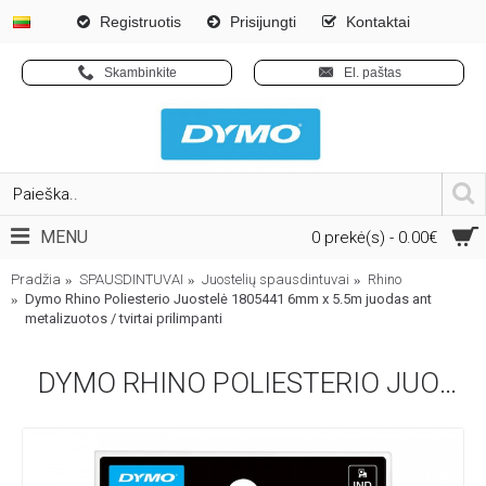
Registruotis
Prisijungti
Kontaktai
Skambinkite
El. paštas
MENU
0 prekė(s) - 0.00€
Pradžia
SPAUSDINTUVAI
Juostelių spausdintuvai
Rhino
Dymo Rhino Poliesterio Juostelė 1805441 6mm x 5.5m juodas ant
metalizuotos / tvirtai prilimpanti
DYMO RHINO POLIESTERIO JUOSTELĖ 1805441 6MM X 5.5M JUODAS ANT METALIZUOTOS / TVIRTAI PRILIMPANTI