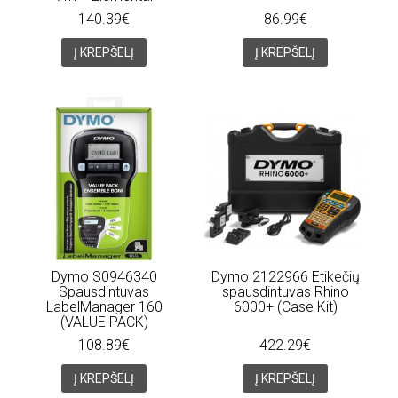
140.39€
86.99€
Į KREPŠELĮ
Į KREPŠELĮ
Dymo S0946340
Dymo 2122966 Etikečių
Spausdintuvas
spausdintuvas Rhino
LabelManager 160
6000+ (Case Kit)
(VALUE PACK)
108.89€
422.29€
Į KREPŠELĮ
Į KREPŠELĮ