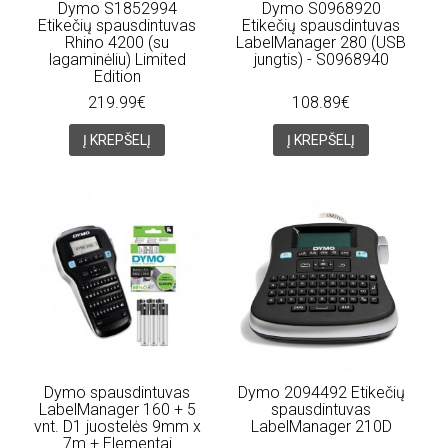
Dymo S1852994
Dymo S0968920
Etikečių spausdintuvas
Etikečių spausdintuvas
Rhino 4200 (su
LabelManager 280 (USB
lagaminėliu) Limited
jungtis) - S0968940
Edition
219.99€
108.89€
Į KREPŠELĮ
Į KREPŠELĮ
Dymo spausdintuvas
Dymo 2094492 Etikečių
LabelManager 160 + 5
spausdintuvas
vnt. D1 juostelės 9mm x
LabelManager 210D
7m + Elementai