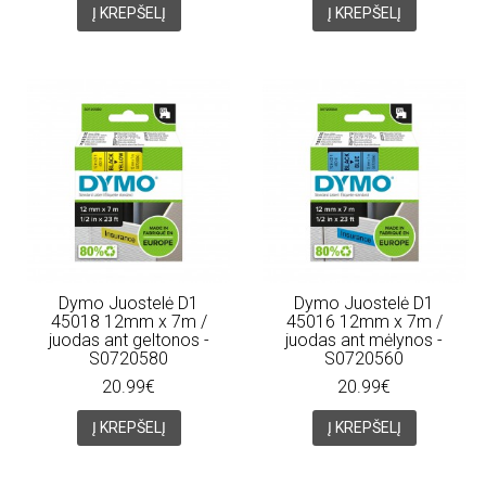
Į KREPŠELĮ
Į KREPŠELĮ
Dymo Juostelė D1
Dymo Juostelė D1
45018 12mm x 7m /
45016 12mm x 7m /
juodas ant geltonos -
juodas ant mėlynos -
S0720580
S0720560
20.99€
20.99€
Į KREPŠELĮ
Į KREPŠELĮ