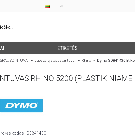
Lietuvių
AI
ETIKETĖS
SPAUSDINTUVAI
Juostelių spausdintuvai
Rhino
Dymo S0841430 Etikeči
Prekės kodas:
S0841430