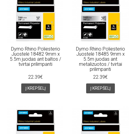
Dymo Rhino Poliesterio
Dymo Rhino Poliesterio
Juostelė 18482 9mm x
Juostelė 18485 9mm x
5.5m juodas ant baltos /
5.5m juodas ant
tvirtai prilimpanti
metalizuotos / tvirtai
prilimpanti
22.39€
22.39€
Į KREPŠELĮ
Į KREPŠELĮ