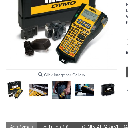
M
G
K
B
Click Image for Gallery
Aprašymas
Įvertinimai (0)
TECHNINIAI PARAMETRA