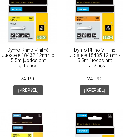
Dymo Rhino Vinilinė
Dymo Rhino Vinilinė
Juostelė 18432 12mm x
Juostelė 18435 12mm x
5.5m juodos ant
5.5m juodas ant
geltonos
oranžinės
24.19€
24.19€
Į KREPŠELĮ
Į KREPŠELĮ