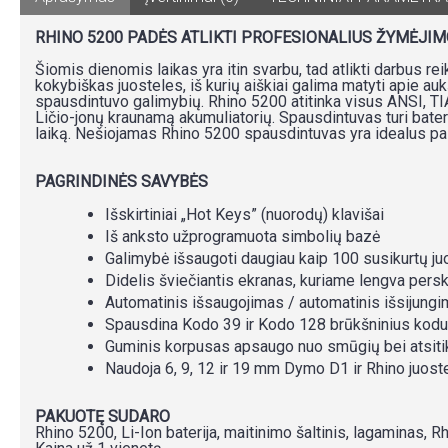
RHINO 5200 PADĖS ATLIKTI PROFESIONALIUS ŽYMĖJIM
Šiomis dienomis laikas yra itin svarbu, tad atlikti darbus re
kokybiškas juosteles, iš kurių aiškiai galima matyti apie au
spausdintuvo galimybių. Rhino 5200 atitinka visus ANSI, TI
Ličio-jonų kraunamą akumuliatorių. Spausdintuvas turi bateri
laiką. Nešiojamas Rhino 5200 spausdintuvas yra idealus pas
PAGRINDINĖS SAVYBĖS
Išskirtiniai „Hot Keys” (nuorodų) klavišai
Iš anksto užprogramuota simbolių bazė
Galimybė išsaugoti daugiau kaip 100 susikurtų ju
Didelis šviečiantis ekranas, kuriame lengva pers
Automatinis išsaugojimas / automatinis išsijungi
Spausdina Kodo 39 ir Kodo 128 brūkšninius kod
Guminis korpusas apsaugo nuo smūgių bei atsitik
Naudoja 6, 9, 12 ir 19 mm Dymo D1 ir Rhino juost
PAKUOTĘ SUDARO
Rhino 5200, Li-Ion baterija, maitinimo šaltinis, lagaminas, 