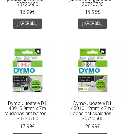
S0720680
S0720730
16.99€
19.95€
Į KREPŠELĮ
Į KREPŠELĮ
Dymo Juostelė D1
Dymo Juostelė D1
40915 9mm x 7m
45010 12mm x 7m /
raudonas ant baltos –
juodas ant skaidrios –
S0720700
S0720500
17.99€
20.99€