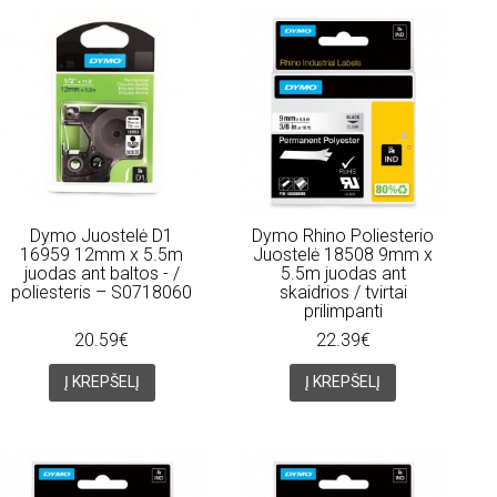
Dymo Juostelė D1
Dymo Rhino Poliesterio
16959 12mm x 5.5m
Juostelė 18508 9mm x
juodas ant baltos - /
5.5m juodas ant
poliesteris – S0718060
skaidrios / tvirtai
prilimpanti
20.59€
22.39€
Į KREPŠELĮ
Į KREPŠELĮ