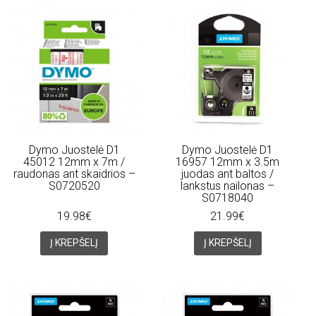
Dymo Juostelė D1
Dymo Juostelė D1
45012 12mm x 7m /
16957 12mm x 3.5m
raudonas ant skaidrios –
juodas ant baltos /
S0720520
lankstus nailonas –
S0718040
19.98€
21.99€
Į KREPŠELĮ
Į KREPŠELĮ