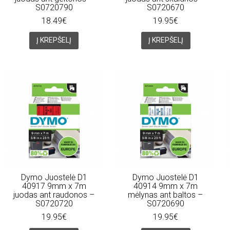
S0720790
S0720670
18.49€
19.95€
Į KREPŠELĮ
Į KREPŠELĮ
Dymo Juostelė D1
Dymo Juostelė D1
40917 9mm x 7m
40914 9mm x 7m
juodas ant raudonos –
mėlynas ant baltos –
S0720720
S0720690
19.95€
19.95€