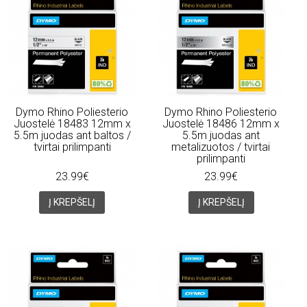
Dymo Rhino Poliesterio
Dymo Rhino Poliesterio
Juostelė 18483 12mm x
Juostelė 18486 12mm x
5.5m juodas ant baltos /
5.5m juodas ant
tvirtai prilimpanti
metalizuotos / tvirtai
prilimpanti
23.99€
23.99€
Į KREPŠELĮ
Į KREPŠELĮ