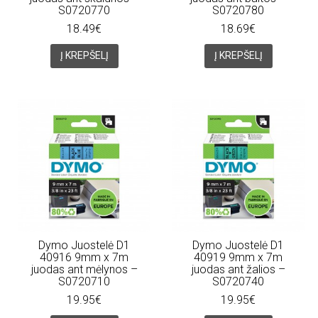
S0720770
S0720780
18.49€
18.69€
Į KREPŠELĮ
Į KREPŠELĮ
Dymo Juostelė D1
Dymo Juostelė D1
40916 9mm x 7m
40919 9mm x 7m
juodas ant mėlynos –
juodas ant žalios –
S0720710
S0720740
19.95€
19.95€