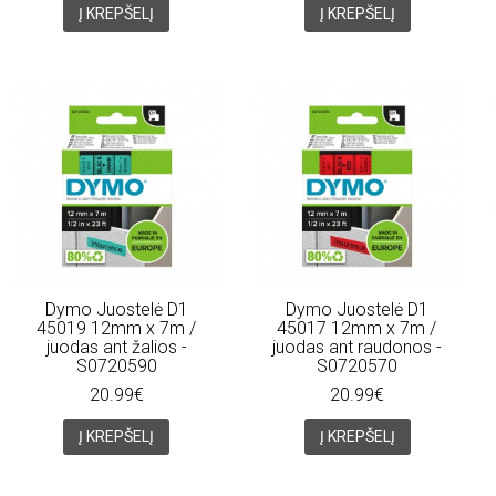
Į KREPŠELĮ
Į KREPŠELĮ
Dymo Juostelė D1
Dymo Juostelė D1
45019 12mm x 7m /
45017 12mm x 7m /
juodas ant žalios -
juodas ant raudonos -
S0720590
S0720570
20.99€
20.99€
Į KREPŠELĮ
Į KREPŠELĮ