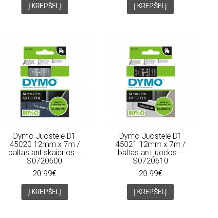
Į KREPŠELĮ
Į KREPŠELĮ
Dymo Juostelė D1
Dymo Juostelė D1
45020 12mm x 7m /
45021 12mm x 7m /
baltas ant skaidrios –
baltas ant juodos –
S0720600
S0720610
20.99€
20.99€
Į KREPŠELĮ
Į KREPŠELĮ