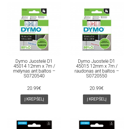
Dymo Juostelė D1
Dymo Juostelė D1
45014 12mm x 7m /
45015 12mm x 7m /
mėlynas ant baltos –
raudonas ant baltos –
S0720540
S0720550
20.99€
20.99€
Į KREPŠELĮ
Į KREPŠELĮ