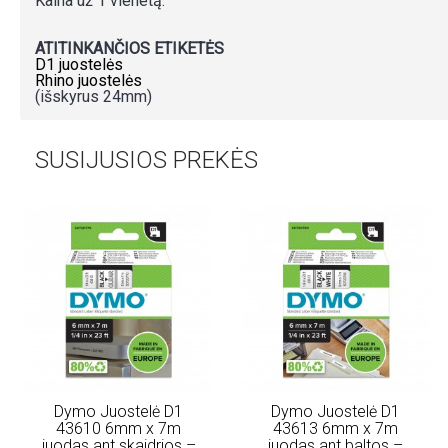
Kaina už 1 vienetą.
ATITINKANČIOS ETIKETĖS
D1 juostelės
Rhino juostelės
(išskyrus 24mm)
SUSIJUSIOS PREKĖS
Dymo Juostelė D1
Dymo Juostelė D1
43610 6mm x 7m
43613 6mm x 7m
juodas ant skaidrios –
juodas ant baltos –