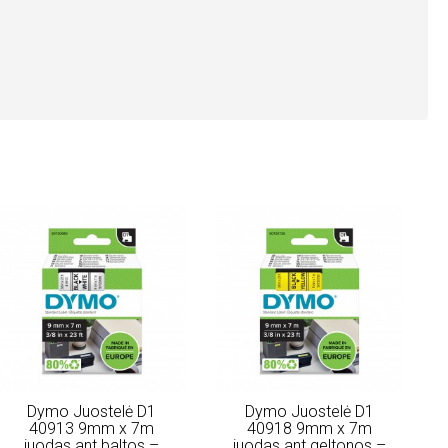
Dymo Juostelė D1
Dymo Juostelė D1
40913 9mm x 7m
40918 9mm x 7m
juodas ant baltos –
juodas ant geltonos –