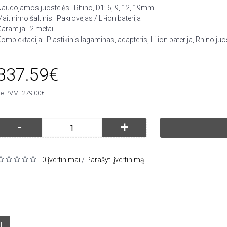
Naudojamos juostelės:
Rhino, D1: 6, 9, 12, 19mm
aitinimo šaltinis:
Pakrovėjas / Li-ion baterija
arantija:
2 metai
omplektacija:
Plastikinis lagaminas, adapteris, Li-ion baterija, Rhino juo
337.59€
e PVM: 279.00€
-
+
0 įvertinimai
Parašyti įvertinimą
/
I