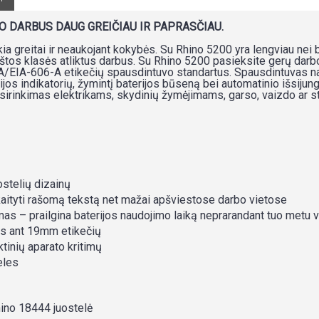
O DARBUS DAUG GREIČIAU IR PAPRASČIAU.
ikia greitai ir neaukojant kokybės. Su Rhino 5200 yra lengviau nei 
kštos klasės atliktus darbus. Su Rhino 5200 pasieksite gerų darbo 
A/EIA-606-A etikečių spausdintuvo standartus. Spausdintuvas nau
jos indikatorių, žymintį baterijos būseną bei automatinio išsijun
irinkimas elektrikams, skydinių žymėjimams, garso, vaizdo ar st
ostelių dizainų
kaityti rašomą tekstą net mažai apšviestose darbo vietose
mas – prailgina baterijos naudojimo laiką neprarandant tuo metu
us ant 19mm etikečių
tinių aparato kritimų
eles
Rhino 18444 juostelė