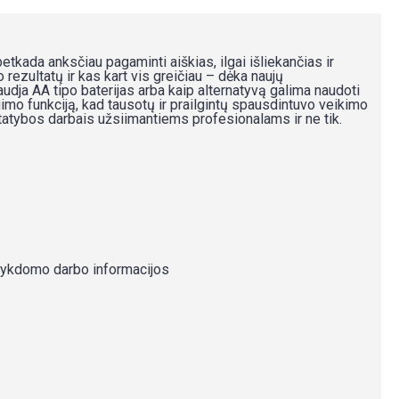
betkada anksčiau pagaminti aiškias, ilgai išliekančias ir
rezultatų ir kas kart vis greičiau – dėka naujų
dja AA tipo baterijas arba kaip alternatyvą galima naudoti
gimo funkciją, kad tausotų ir prailgintų spausdintuvo veikimo
atybos darbais užsiimantiems profesionalams ir ne tik.
 vykdomo darbo informacijos