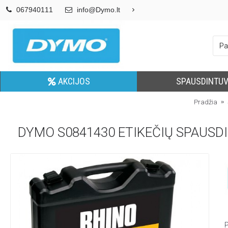
067940111
info@Dymo.lt
AKCIJOS
SPAUSDINTUV
Pradžia