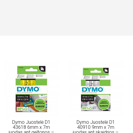
Dymo Juostelė D1
Dymo Juostelė D1
43618 6mm x 7m
40910 9mm x 7m
juodas ant geltonos –
juodas ant skaidrios –