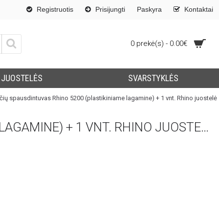
Registruotis
Prisijungti
Paskyra
Kontaktai
0 prekė(s) - 0.00€
JUOSTELĖS
SVARSTYKLĖS
ų spausdintuvas Rhino 5200 (plastikiniame lagamine) + 1 vnt. Rhino juostelė
DYMO S0841430 ETIKEČIŲ SPAUSDINTUVAS RHINO 5200 (PLASTIKINIAME LAGAMINE) + 1 VNT. RHINO JUOSTELĖ