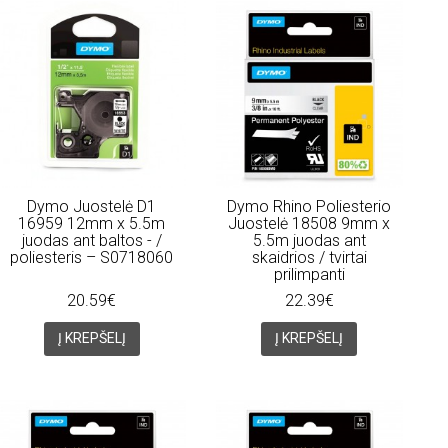
Dymo Juostelė D1
Dymo Rhino Poliesterio
16959 12mm x 5.5m
Juostelė 18508 9mm x
juodas ant baltos - /
5.5m juodas ant
poliesteris – S0718060
skaidrios / tvirtai
prilimpanti
20.59€
22.39€
Į KREPŠELĮ
Į KREPŠELĮ