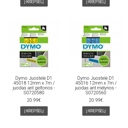
Į KREPŠELĮ
Į KREPŠELĮ
Dymo Juostelė D1
Dymo Juostelė D1
45018 12mm x 7m /
45016 12mm x 7m /
juodas ant geltonos -
juodas ant mėlynos -
S0720580
S0720560
20.99€
20.99€
Į KREPŠELĮ
Į KREPŠELĮ