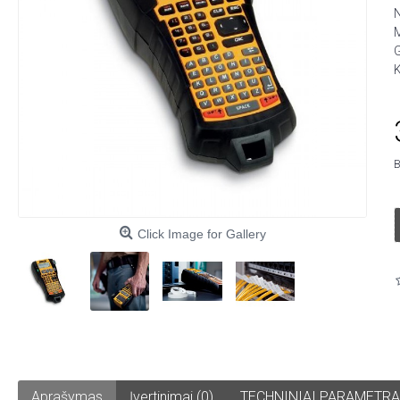
M
G
K
B
Click Image for Gallery
Aprašymas
Įvertinimai (0)
TECHNINIAI PARAMETRA