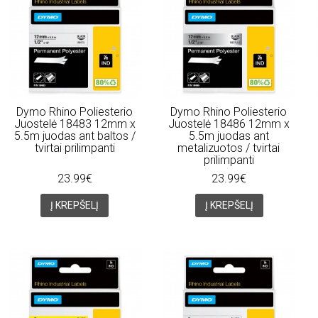
Dymo Rhino Poliesterio
Dymo Rhino Poliesterio
Juostelė 18483 12mm x
Juostelė 18486 12mm x
5.5m juodas ant baltos /
5.5m juodas ant
tvirtai prilimpanti
metalizuotos / tvirtai
prilimpanti
23.99€
23.99€
Į KREPŠELĮ
Į KREPŠELĮ