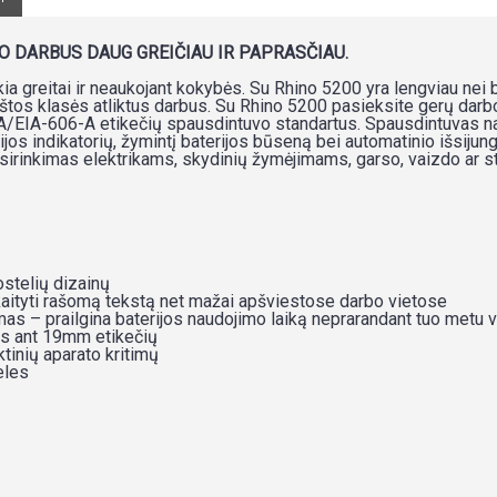
O DARBUS DAUG GREIČIAU IR PAPRASČIAU.
ikia greitai ir neaukojant kokybės. Su Rhino 5200 yra lengviau nei b
kštos klasės atliktus darbus. Su Rhino 5200 pasieksite gerų darbo 
A/EIA-606-A etikečių spausdintuvo standartus. Spausdintuvas nau
jos indikatorių, žymintį baterijos būseną bei automatinio išsijun
irinkimas elektrikams, skydinių žymėjimams, garso, vaizdo ar st
ostelių dizainų
kaityti rašomą tekstą net mažai apšviestose darbo vietose
mas – prailgina baterijos naudojimo laiką neprarandant tuo metu
us ant 19mm etikečių
tinių aparato kritimų
eles