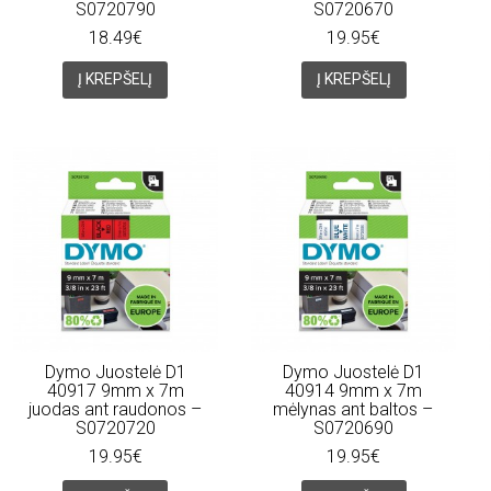
S0720790
S0720670
18.49€
19.95€
Į KREPŠELĮ
Į KREPŠELĮ
Dymo Juostelė D1
Dymo Juostelė D1
40917 9mm x 7m
40914 9mm x 7m
juodas ant raudonos –
mėlynas ant baltos –
S0720720
S0720690
19.95€
19.95€