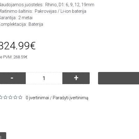
Naudojamos juostelės:
Rhino, D1: 6, 9, 12, 19mm
aitinimo šaltinis:
Pakrovėjas / Li-ion baterija
arantija:
2 metai
omplektacija:
Baterija
324.99€
e PVM: 268.59€
-
+
0 įvertinimai
Parašyti įvertinimą
/
I