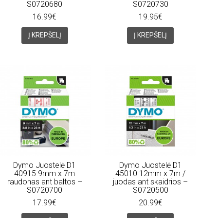
S0720680
S0720730
16.99€
19.95€
Į KREPŠELĮ
Į KREPŠELĮ
Dymo Juostelė D1
Dymo Juostelė D1
40915 9mm x 7m
45010 12mm x 7m /
raudonas ant baltos –
juodas ant skaidrios –
S0720700
S0720500
17.99€
20.99€