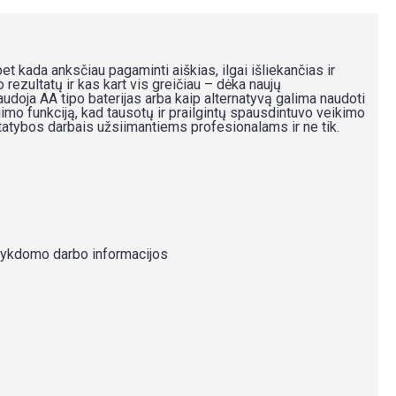
et kada anksčiau pagaminti aiškias, ilgai išliekančias ir
rezultatų ir kas kart vis greičiau – dėka naujų
doja AA tipo baterijas arba kaip alternatyvą galima naudoti
gimo funkciją, kad tausotų ir prailgintų spausdintuvo veikimo
atybos darbais užsiimantiems profesionalams ir ne tik.
 vykdomo darbo informacijos