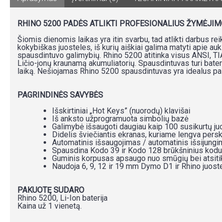
RHINO 5200 PADĖS ATLIKTI PROFESIONALIUS ŽYMĖJIM
Šiomis dienomis laikas yra itin svarbu, tad atlikti darbus re
kokybiškas juosteles, iš kurių aiškiai galima matyti apie au
spausdintuvo galimybių. Rhino 5200 atitinka visus ANSI, TI
Ličio-jonų kraunamą akumuliatorių. Spausdintuvas turi bateri
laiką. Nešiojamas Rhino 5200 spausdintuvas yra idealus pas
PAGRINDINĖS SAVYBĖS
Išskirtiniai „Hot Keys” (nuorodų) klavišai
Iš anksto užprogramuota simbolių bazė
Galimybė išsaugoti daugiau kaip 100 susikurtų ju
Didelis šviečiantis ekranas, kuriame lengva pers
Automatinis išsaugojimas / automatinis išsijungi
Spausdina Kodo 39 ir Kodo 128 brūkšninius kod
Guminis korpusas apsaugo nuo smūgių bei atsitik
Naudoja 6, 9, 12 ir 19 mm Dymo D1 ir Rhino juost
PAKUOTĘ SUDARO
Rhino 5200, Li-Ion baterija
Kaina už 1 vienetą.