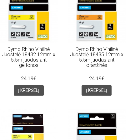
Dymo Rhino Vinilinė
Dymo Rhino Vinilinė
Juostelė 18432 12mm x
Juostelė 18435 12mm x
5.5m juodos ant
5.5m juodas ant
geltonos
oranžinės
24.19€
24.19€
Į KREPŠELĮ
Į KREPŠELĮ