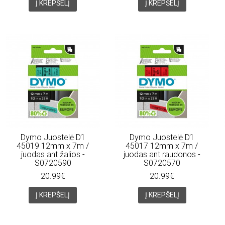
Į KREPŠELĮ
Į KREPŠELĮ
Dymo Juostelė D1
Dymo Juostelė D1
45019 12mm x 7m /
45017 12mm x 7m /
juodas ant žalios -
juodas ant raudonos -
S0720590
S0720570
20.99€
20.99€
Į KREPŠELĮ
Į KREPŠELĮ