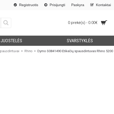
Registruotis
Prisijungti
Paskyra
Kontaktai
0 prekė(s) - 0.00€
JUOSTELĖS
SVARSTYKLĖS
spausdintuvai
Rhino
Dymo S0841490 Etikečių spausdintuvas Rhino 5200