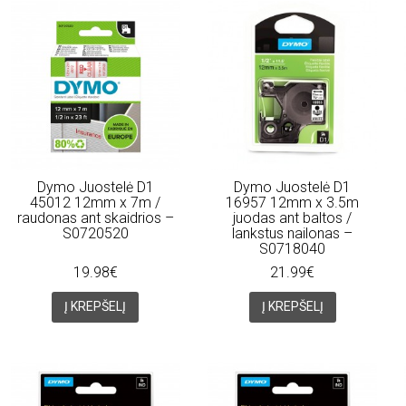
Dymo Juostelė D1
Dymo Juostelė D1
45012 12mm x 7m /
16957 12mm x 3.5m
raudonas ant skaidrios –
juodas ant baltos /
S0720520
lankstus nailonas –
S0718040
19.98€
21.99€
Į KREPŠELĮ
Į KREPŠELĮ