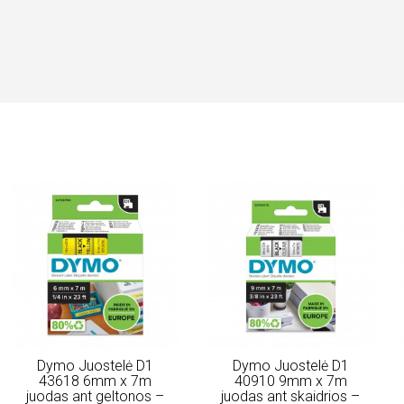
Dymo Juostelė D1
Dymo Juostelė D1
43618 6mm x 7m
40910 9mm x 7m
juodas ant geltonos –
juodas ant skaidrios –