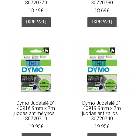
S0720770
S0720780
18.49€
18.69€
Į KREPŠELĮ
Į KREPŠELĮ
Dymo Juostelė D1
Dymo Juostelė D1
40916 9mm x 7m
40919 9mm x 7m
juodas ant mėlynos –
juodas ant žalios –
S0720710
S0720740
19.95€
19.95€