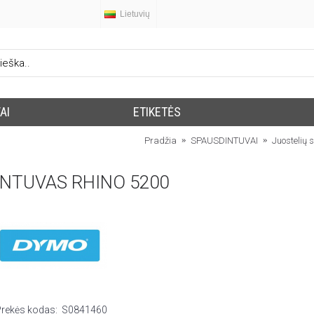
Lietuvių
AI
ETIKETĖS
Pradžia
SPAUSDINTUVAI
Juostelių 
INTUVAS RHINO 5200
Prekės kodas:
S0841460