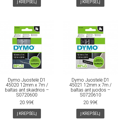
Į KREPŠELĮ
Į KREPŠELĮ
Dymo Juostelė D1
Dymo Juostelė D1
45020 12mm x 7m /
45021 12mm x 7m /
baltas ant skaidrios –
baltas ant juodos –
S0720600
S0720610
20.99€
20.99€
Į KREPŠELĮ
Į KREPŠELĮ