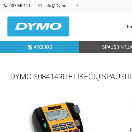
067940111
info@Dymo.lt
AKCIJOS
SPAUSDINTUV
DYMO S0841490 ETIKEČIŲ SPAUSD