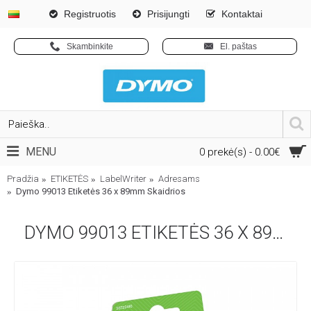
Registruotis
Prisijungti
Kontaktai
Skambinkite
El. paštas
MENU
0 prekė(s) - 0.00€
Pradžia
ETIKETĖS
LabelWriter
Adresams
Dymo 99013 Etiketės 36 x 89mm Skaidrios
DYMO 99013 ETIKETĖS 36 X 89MM SKAIDRIOS