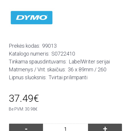
Prekės kodas:
99013
Katalogo numeris:
S0722410
Tinkama spausdintuvams:
LabelWriter serijai
Matmenys / Vnt. skaičius:
36 x 89mm / 260
Lipnus sluoksnis:
Tvirtai prilimpanti
37.49€
Be PVM: 30.98€
-
+