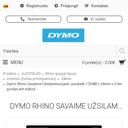
Registruotis
Prisijungti
Kontaktai
Skambinkite
El. paštas
MENU
0 prekė(s) - 0.00€
Pradžia
JUOSTELĖS
Rhino (pagal tipus)
Vinilinės (tvirtai prilimpančios)
24mm
Dymo Rhino Savaime Užsilaminuojanti Juostelė 1734821 24mm x 5.5m
juodas ant baltos
DYMO RHINO SAVAIME UŽSILAMINUOJANTI JUOSTELĖ 1734821 24MM X 5.5M JUODAS ANT BALTOS