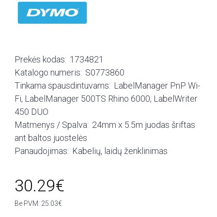
Prekės kodas:
1734821
Katalogo numeris:
S0773860
Tinkama spausdintuvams:
LabelManager PnP Wi-
Fi, LabelManager 500TS Rhino 6000, LabelWriter
450 DUO
Matmenys / Spalva:
24mm x 5.5m juodas šriftas
ant baltos juostelės
Panaudojimas:
Kabelių, laidų ženklinimas
30.29€
Be PVM: 25.03€