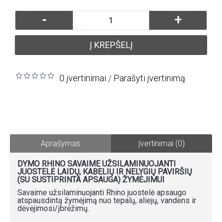
-
+
Į KREPŠELĮ
0 įvertinimai
Parašyti įvertinimą
/
Aprašymas
Įvertinimai (0)
DYMO RHINO SAVAIME UŽSILAMINUOJANTI
JUOSTELĖ LAIDŲ, KABELIŲ IR NELYGIŲ PAVIRŠIŲ
(SU SUSTIPRINTA APSAUGA) ŽYMĖJIMUI
Savaime užsilaminuojanti Rhino juostelė apsaugo
atspausdintą žymėjimą nuo tepalų, aliejų, vandens ir
dėvėjimosi/įbrėžimų.