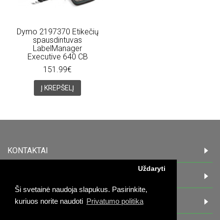
Dymo 2197370 Etikečių
spausdintuvas
LabelManager
Executive 640 CB
151.99€
Į KREPŠELĮ
KONTAKTAI
Uždaryti
INFORMACIJA
Ši svetainė naudoja slapukus. Pasirinkite,
PIRKĖJAMS
kuriuos norite naudoti
Privatumo politika