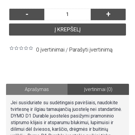
-
+
Į KREPŠELĮ
0 įvertinimai
Parašyti įvertinimą
/
Aprašymas
Įvertinimai (0)
Jei susiduriate su sudėtingais paviršiais, naudokite
tvirtesnę ir ilgiau tarnaujančią juostelę nei standartinė.
DYMO D1 Durable juostelės pasižymi pramoninio
stiprumo klijais ir atsparumu blukimui, lupimuisi ir
dilimui dėl šviesos, karščio, drėgmės ir buitinių