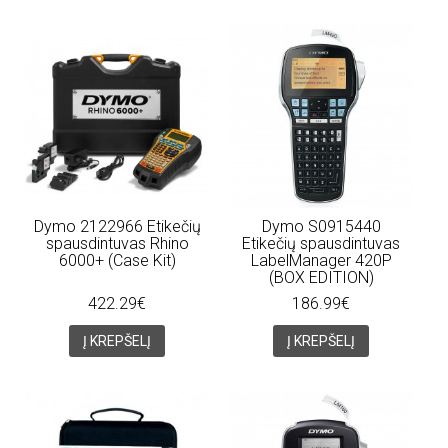
Dymo 2122966 Etikečių
Dymo S0915440
spausdintuvas Rhino
Etikečių spausdintuvas
6000+ (Case Kit)
LabelManager 420P
(BOX EDITION)
422.29€
186.99€
Į KREPŠELĮ
Į KREPŠELĮ