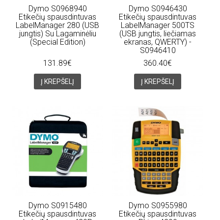
Dymo S0968940
Dymo S0946430
Etikečių spausdintuvas
Etikečių spausdintuvas
LabelManager 280 (USB
LabelManager 500TS
jungtis) Su Lagaminėliu
(USB jungtis, liečiamas
(Special Edition)
ekranas, QWERTY) -
S0946410
131.89€
360.40€
Į KREPŠELĮ
Į KREPŠELĮ
Dymo S0915480
Dymo S0955980
Etikečių spausdintuvas
Etikečių spausdintuvas