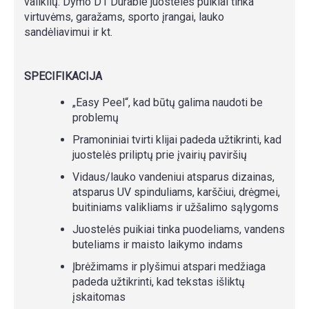
valiklių. Dymo D1 Durable juostelės puikiai tinka
virtuvėms, garažams, sporto įrangai, lauko
sandėliavimui ir kt.
SPECIFIKACIJA
„Easy Peel“, kad būtų galima naudoti be
problemų
Pramoniniai tvirti klijai padeda užtikrinti, kad
juostelės priliptų prie įvairių paviršių
Vidaus/lauko vandeniui atsparus dizainas,
atsparus UV spinduliams, karščiui, drėgmei,
buitiniams valikliams ir užšalimo sąlygoms
Juostelės puikiai tinka puodeliams, vandens
buteliams ir maisto laikymo indams
Įbrėžimams ir plyšimui atspari medžiaga
padeda užtikrinti, kad tekstas išliktų
įskaitomas