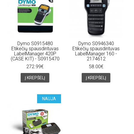
Dymo S0915480
Dymo S0946340
Etikečių spausdintuvas
Etikečių spausdintuvas
LabelManager 420P
LabelManager 160 -
(CASE KIT) - S0915470
2174612
272.99€
58.00€
Į KREPŠELĮ
Į KREPŠELĮ
NAUJA