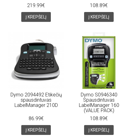
219.99€
108.89€
Į KREPŠELĮ
Į KREPŠELĮ
Dymo 2094492 Etikečių
Dymo S0946340
spausdintuvas
Spausdintuvas
LabelManager 210D
LabelManager 160
(VALUE PACK)
86.99€
108.89€
Į KREPŠELĮ
Į KREPŠELĮ