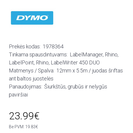
Prekės kodas:
1978364
Tinkama spausdintuvams:
LabelManager, Rhino,
LabelPoint, Rhino, LabelWriter 450 DUO
Matmenys / Spalva:
12mm x 5.5m / juodas šriftas
ant baltos juostelės
Panaudojimas:
Šiurkštūs, grubūs ir nelygūs
paviršiai
23.99€
Be PVM: 19.83€