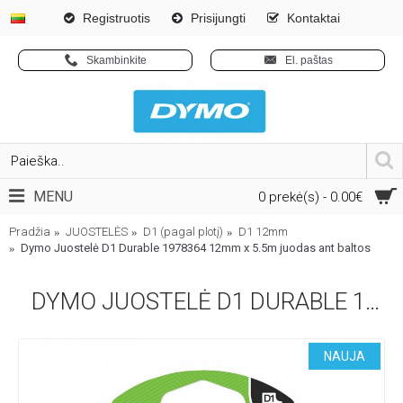
Registruotis
Prisijungti
Kontaktai
Skambinkite
El. paštas
MENU
0 prekė(s) - 0.00€
Pradžia
JUOSTELĖS
D1 (pagal plotį)
D1 12mm
Dymo Juostelė D1 Durable 1978364 12mm x 5.5m juodas ant baltos
DYMO JUOSTELĖ D1 DURABLE 1978364 12MM X 5.5M JUODAS ANT BALTOS
NAUJA