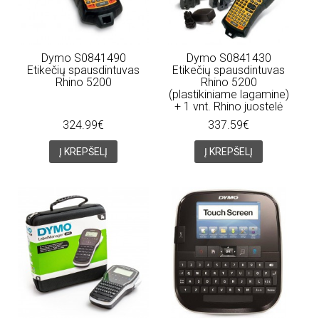
Dymo S0841490
Dymo S0841430
Etikečių spausdintuvas
Etikečių spausdintuvas
Rhino 5200
Rhino 5200
(plastikiniame lagamine)
+ 1 vnt. Rhino juostelė
324.99€
337.59€
Į KREPŠELĮ
Į KREPŠELĮ