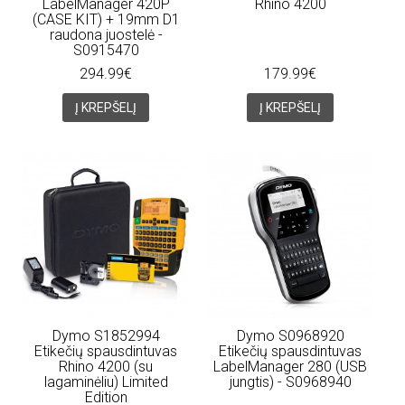
LabelManager 420P
Rhino 4200
(CASE KIT) + 19mm D1
raudona juostelė -
S0915470
294.99€
179.99€
Į KREPŠELĮ
Į KREPŠELĮ
Dymo S1852994
Dymo S0968920
Etikečių spausdintuvas
Etikečių spausdintuvas
Rhino 4200 (su
LabelManager 280 (USB
lagaminėliu) Limited
jungtis) - S0968940
Edition