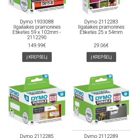
Dymo 1933088
Dymo 2112283
Ilgailaikės pramoninės
Ilgalaikės pramoninės
Etiketės 59 x 102mm -
Etiketės 25 x 54mm
2112290
149.99€
29.06€
Į KREPŠELĮ
Į KREPŠELĮ
Dymo 2112285
Dymo 2112289