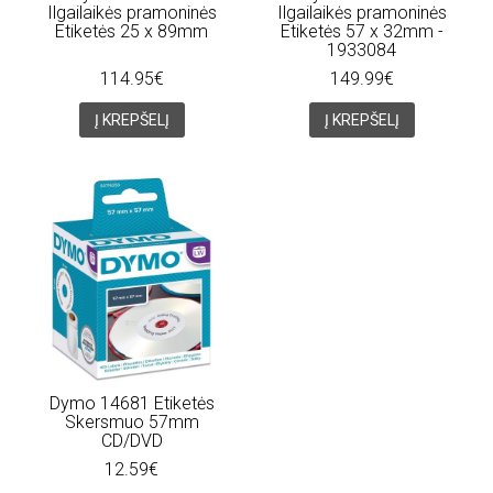
Ilgailaikės pramoninės
Ilgailaikės pramoninės
Etiketės 25 x 89mm
Etiketės 57 x 32mm -
1933084
114.95€
149.99€
Į KREPŠELĮ
Į KREPŠELĮ
Dymo 14681 Etiketės
Skersmuo 57mm
CD/DVD
12.59€