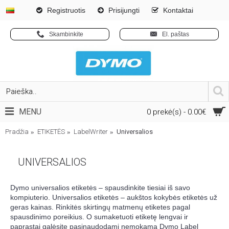
Registruotis
Prisijungti
Kontaktai
Skambinkite
El. paštas
MENU
0 prekė(s) - 0.00€
Pradžia
ETIKETĖS
LabelWriter
Universalios
UNIVERSALIOS
Dymo universalios etiketės – spausdinkite tiesiai iš savo
kompiuterio. Universalios etiketės – aukštos kokybės etiketės už
geras kainas. Rinkitės skirtingų matmenų etiketes pagal
spausdinimo poreikius. O sumaketuoti etiketę lengvai ir
paprastai galėsite pasinaudodami nemokama Dymo Label