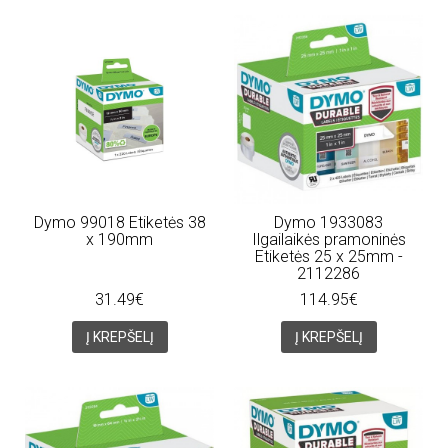
Dymo 99018 Etiketės 38
Dymo 1933083
x 190mm
Ilgailaikės pramoninės
Etiketės 25 x 25mm -
2112286
31.49€
114.95€
Į KREPŠELĮ
Į KREPŠELĮ