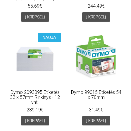
55.69€
244.49€
Į KREPŠELĮ
Į KREPŠELĮ
NAUJA
Dymo 2093095 Etiketės
Dymo 99015 Etiketės 54
32 x 57mm Rinkinys - 12
x 70mm
vnt.
289.19€
31.49€
Į KREPŠELĮ
Į KREPŠELĮ