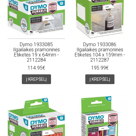
Dymo 1933085
Dymo 1933086
Ilgailaikės pramoninės
Ilgailaikės pramoninės
Etiketės 19 x 64mm -
Etiketės 104 x 159mm -
2112284
2112287
114.95€
195.99€
Į KREPŠELĮ
Į KREPŠELĮ