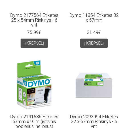
Dymo 2177564 Etiketės
Dymo 11354 Etiketės 32
25 x 54mm Rinkinys - 6
x 57mm
vnt
75.99€
31.49€
Į KREPŠELĮ
Į KREPŠELĮ
Dymo 2191636 Etiketės
Dymo 2093094 Etiketės
57mm x 91m (ištisinis
32 x 57mm Rinkinys - 6
popierius, nelipnus)
vnt