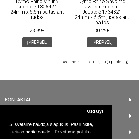
Dymo Rhino Vinilinė
Dymo Rhino Savaime
Juostelė 1805424
Užsilaminuojanti
24mm x 5.5m baltas ant
Juostelė 1734821
rudos
24mm x 5.5m juodas ant
baltos
28.99€
30.29€
Į KREPŠELĮ
Į KREPŠELĮ
Rodoma nuo 1 iki 10 iš 10 (1 puslapių)
KONTAKTAI
Uždaryti
INFORMACIJA
Ši svetainė naudoja slapukus. Pasirinkite,
PIRKĖJAMS
kuriuos norite naudoti
Privatumo politika