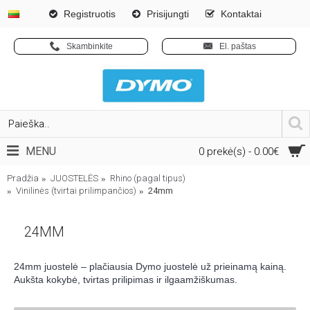
Registruotis
Prisijungti
Kontaktai
Skambinkite
El. paštas
MENU
0 prekė(s) - 0.00€
Pradžia
JUOSTELĖS
Rhino (pagal tipus)
Vinilinės (tvirtai prilimpančios)
24mm
24MM
24mm juostelė – plačiausia Dymo juostelė už prieinamą kainą.
Aukšta kokybė, tvirtas prilipimas ir ilgaamžiškumas.