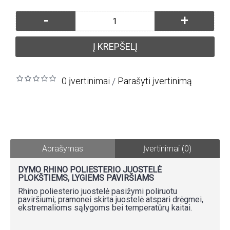
-
+
Į KREPŠELĮ
0 įvertinimai
Parašyti įvertinimą
/
Aprašymas
Įvertinimai (0)
DYMO RHINO POLIESTERIO JUOSTELĖ
PLOKŠTIEMS, LYGIEMS PAVIRŠIAMS
Rhino poliesterio juostelė pasižymi poliruotu
paviršiumi; pramonei skirta juostelė atspari drėgmei,
ekstremalioms sąlygoms bei temperatūrų kaitai.