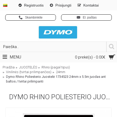
Registruotis
Prisijungti
Kontaktai
Skambinkite
El. paštas
MENU
0 prekė(s) - 0.00€
Pradžia
JUOSTELĖS
Rhino (pagal tipus)
Vinilinės (tvirtai prilimpančios)
24mm
Dymo Rhino Poliesterio Juostelė 1734523 24mm x 5.5m juodas ant
baltos / tvirtai prilimpanti
DYMO RHINO POLIESTERIO JUOSTELĖ 1734523 24MM X 5.5M JUODAS ANT BALTOS / TVIRTAI PRILIMPANTI