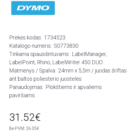
Prekės kodas:
1734523
Katalogo numeris:
S0773830
Tinkama spausdintuvams:
LabelManager,
LabelPoint, Rhino, LabelWriter 450 DUO
Matmenys / Spalva:
24mm x 5,5m / juodas šriftas
ant baltos poliesterio juostelės
Panaudojimas:
Plokštiems ir apvaliems
paviršiams
31.52€
Be PVM: 26.05€