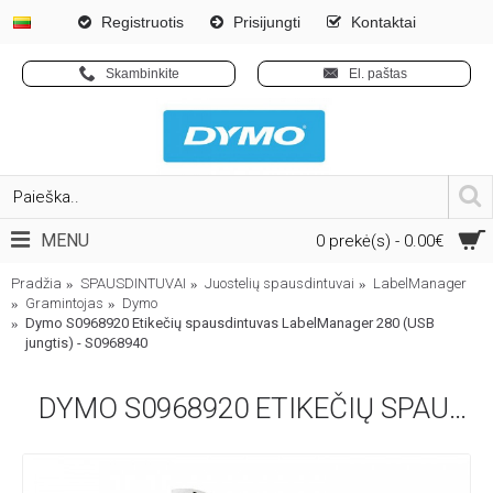
Registruotis
Prisijungti
Kontaktai
Skambinkite
El. paštas
MENU
0 prekė(s) - 0.00€
Pradžia
SPAUSDINTUVAI
Juostelių spausdintuvai
LabelManager
Gramintojas
Dymo
Dymo S0968920 Etikečių spausdintuvas LabelManager 280 (USB
jungtis) - S0968940
DYMO S0968920 ETIKEČIŲ SPAUSDINTUVAS LABELMANAGER 280 (USB JUNGTIS) - S0968940