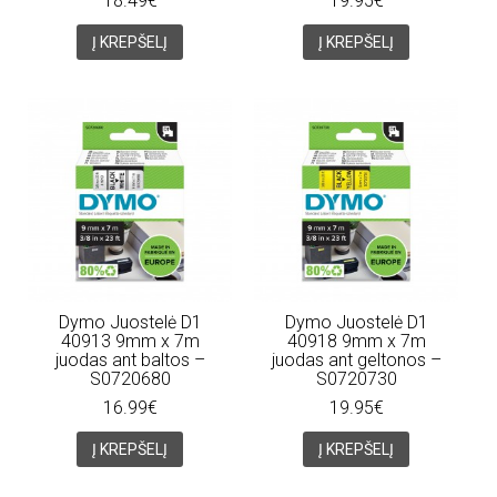
18.49€
19.95€
Į KREPŠELĮ
Į KREPŠELĮ
Dymo Juostelė D1
Dymo Juostelė D1
40913 9mm x 7m
40918 9mm x 7m
juodas ant baltos –
juodas ant geltonos –
S0720680
S0720730
16.99€
19.95€
Į KREPŠELĮ
Į KREPŠELĮ