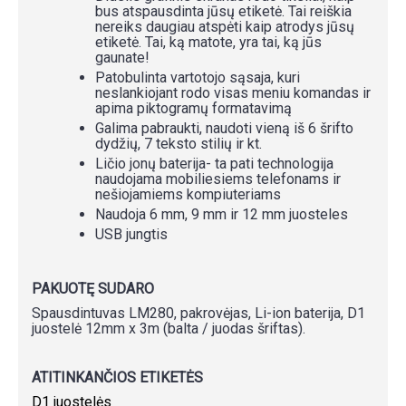
bus atspausdinta jūsų etiketė. Tai reiškia
nereiks daugiau atspėti kaip atrodys jūsų
etiketė. Tai, ką matote, yra tai, ką jūs
gaunate!
Patobulinta vartotojo sąsaja, kuri
neslankiojant rodo visas meniu komandas ir
apima piktogramų formatavimą
Galima pabraukti, naudoti vieną iš 6 šrifto
dydžių, 7 teksto stilių ir kt.
Ličio jonų baterija- ta pati technologija
naudojama mobiliesiems telefonams ir
nešiojamiems kompiuteriams
Naudoja 6 mm, 9 mm ir 12 mm juosteles
USB jungtis
PAKUOTĘ SUDARO
Spausdintuvas LM280, pakrovėjas, Li-ion baterija, D1
juostelė 12mm x 3m (balta / juodas šriftas).
ATITINKANČIOS ETIKETĖS
D1 juostelės