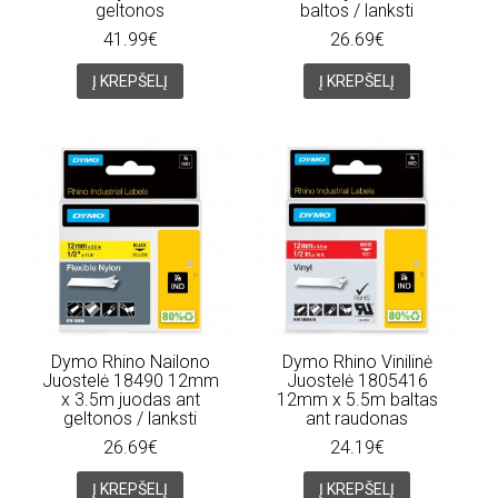
geltonos
baltos / lanksti
41.99€
26.69€
Į KREPŠELĮ
Į KREPŠELĮ
Dymo Rhino Nailono
Dymo Rhino Vinilinė
Juostelė 18490 12mm
Juostelė 1805416
x 3.5m juodas ant
12mm x 5.5m baltas
geltonos / lanksti
ant raudonas
26.69€
24.19€
Į KREPŠELĮ
Į KREPŠELĮ