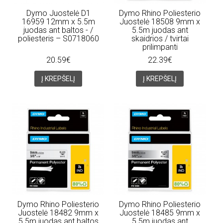
Dymo Juostelė D1
Dymo Rhino Poliesterio
16959 12mm x 5.5m
Juostelė 18508 9mm x
juodas ant baltos - /
5.5m juodas ant
poliesteris – S0718060
skaidrios / tvirtai
prilimpanti
20.59€
22.39€
Į KREPŠELĮ
Į KREPŠELĮ
Dymo Rhino Poliesterio
Dymo Rhino Poliesterio
Juostelė 18482 9mm x
Juostelė 18485 9mm x
5.5m juodas ant baltos
5.5m juodas ant