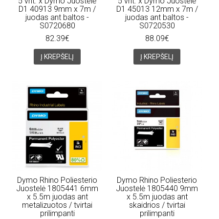
5 vnt. x Dymo Juostelė
5 vnt. x Dymo Juostelė
D1 40913 9mm x 7m /
D1 45013 12mm x 7m /
juodas ant baltos -
juodas ant baltos -
S0720680
S0720530
82.39€
88.09€
Į KREPŠELĮ
Į KREPŠELĮ
Dymo Rhino Poliesterio
Dymo Rhino Poliesterio
Juostelė 1805441 6mm
Juostelė 1805440 9mm
x 5.5m juodas ant
x 5.5m juodas ant
metalizuotos / tvirtai
skaidrios / tvirtai
prilimpanti
prilimpanti