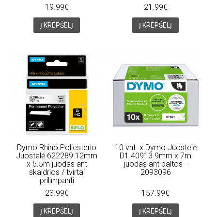
19.99€
21.99€
Į KREPŠELĮ
Į KREPŠELĮ
Dymo Rhino Poliesterio
10 vnt. x Dymo Juostelė
Juostelė 622289 12mm
D1 40913 9mm x 7m
x 5.5m juodas ant
juodas ant baltos -
skaidrios / tvirtai
2093096
prilimpanti
23.99€
157.99€
Į KREPŠELĮ
Į KREPŠELĮ