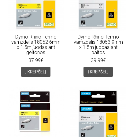
Dymo Rhino Termo
Dymo Rhino Termo
vamzdelis 18052 6mm
vamzdelis 18053 9mm
x 1.5m juodas ant
x 1.5m juodas ant
geltonos
baltos
37.99€
39.99€
Į KREPŠELĮ
Į KREPŠELĮ