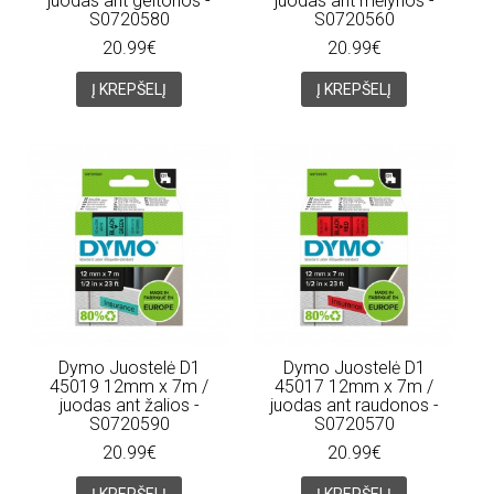
juodas ant geltonos -
juodas ant mėlynos -
S0720580
S0720560
20.99€
20.99€
Į KREPŠELĮ
Į KREPŠELĮ
Dymo Juostelė D1
Dymo Juostelė D1
45019 12mm x 7m /
45017 12mm x 7m /
juodas ant žalios -
juodas ant raudonos -
S0720590
S0720570
20.99€
20.99€
Į KREPŠELĮ
Į KREPŠELĮ