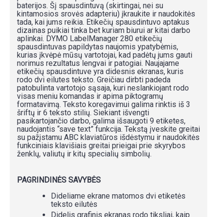
baterijos. Šį spausdintuvą (skirtingai, nei su
kintamosios srovės adapteriu) įkraukite ir naudokitės
tada, kai jums reikia. Etikečių spausdintuvo aptakus
dizainas puikiai tinka bet kuriam biurui ar kitai darbo
aplinkai. DYMO LabelManager 280 etikečių
spausdintuvas papildytas naujomis ypatybėmis,
kurias įkvėpė mūsų vartotojai, kad padėtų jums gauti
norimus rezultatus lengvai ir patogiai. Naujajame
etikečių spausdintuve yra didesnis ekranas, kuris
rodo dvi eilutes teksto. Greičiau dirbti padeda
patobulinta vartotojo sąsaja, kuri neslankiojant rodo
visas meniu komandas ir apima piktogramų
formatavimą. Teksto koregavimui galima rinktis iš 3
šriftų ir 6 teksto stilių. Siekiant išvengti
pasikartojančio darbo, galima išsaugoti 9 etiketes,
naudojantis “save text” funkcija. Tekstą įveskite greitai
su pažįstamu ABC klaviatūros išdėstymu ir naudokitės
funkciniais klavišiais greitai prieigai prie skyrybos
ženklų, valiutų ir kitų specialių simbolių.
PAGRINDINĖS SAVYBĖS
Dideliame ekrane matomos dvi etiketės
teksto eilutės
Didelis grafinis ekranas rodo tiksliai, kaip