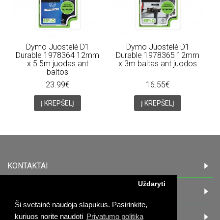
Dymo Juostelė D1
Dymo Juostelė D1
Durable 1978364 12mm
Durable 1978365 12mm
x 5.5m juodas ant
x 3m baltas ant juodos
baltos
23.99€
16.55€
Į KREPŠELĮ
Į KREPŠELĮ
KONTAKTAI
Uždaryti
INFORMACIJA
Ši svetainė naudoja slapukus. Pasirinkite,
PIRKĖJAMS
kuriuos norite naudoti
Privatumo politika