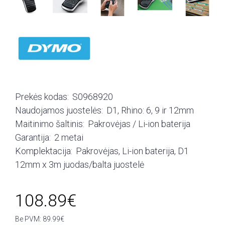
Prekės kodas:
S0968920
Naudojamos juostelės:
D1, Rhino: 6, 9 ir 12mm
Maitinimo šaltinis:
Pakrovėjas / Li-ion baterija
Garantija:
2 metai
Komplektacija:
Pakrovėjas, Li-ion baterija, D1
12mm x 3m juodas/balta juostelė
108.89€
Be PVM: 89.99€