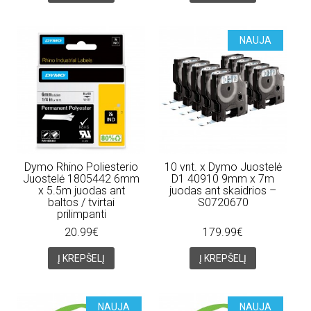
NAUJA
Dymo Rhino Poliesterio
10 vnt. x Dymo Juostelė
Juostelė 1805442 6mm
D1 40910 9mm x 7m
x 5.5m juodas ant
juodas ant skaidrios –
baltos / tvirtai
S0720670
prilimpanti
20.99€
179.99€
Į KREPŠELĮ
Į KREPŠELĮ
NAUJA
NAUJA