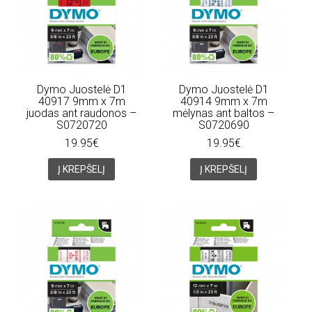
Dymo Juostelė D1
Dymo Juostelė D1
40917 9mm x 7m
40914 9mm x 7m
juodas ant raudonos –
mėlynas ant baltos –
S0720720
S0720690
19.95€
19.95€
Į KREPŠELĮ
Į KREPŠELĮ