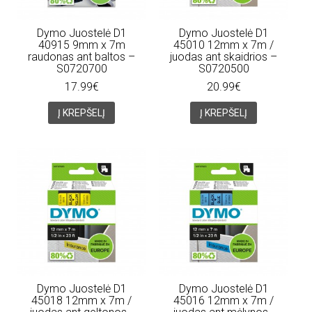
Dymo Juostelė D1
Dymo Juostelė D1
40915 9mm x 7m
45010 12mm x 7m /
raudonas ant baltos –
juodas ant skaidrios –
S0720700
S0720500
17.99€
20.99€
Į KREPŠELĮ
Į KREPŠELĮ
Dymo Juostelė D1
Dymo Juostelė D1
45018 12mm x 7m /
45016 12mm x 7m /