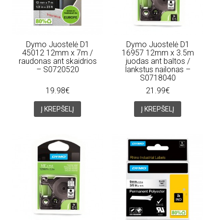
Dymo Juostelė D1
Dymo Juostelė D1
45012 12mm x 7m /
16957 12mm x 3.5m
raudonas ant skaidrios
juodas ant baltos /
– S0720520
lankstus nailonas –
S0718040
19.98€
21.99€
Į KREPŠELĮ
Į KREPŠELĮ