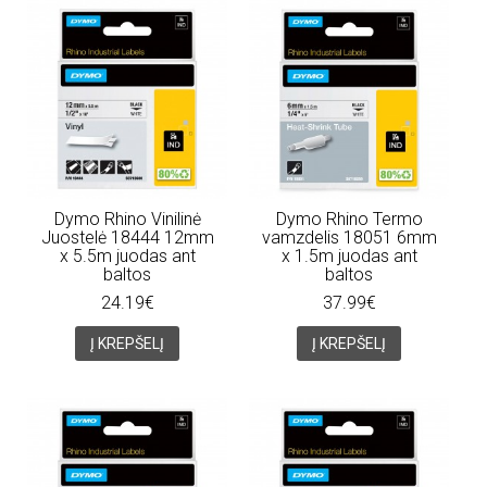
Dymo Rhino Vinilinė
Dymo Rhino Termo
Juostelė 18444 12mm
vamzdelis 18051 6mm
x 5.5m juodas ant
x 1.5m juodas ant
baltos
baltos
24.19€
37.99€
Į KREPŠELĮ
Į KREPŠELĮ