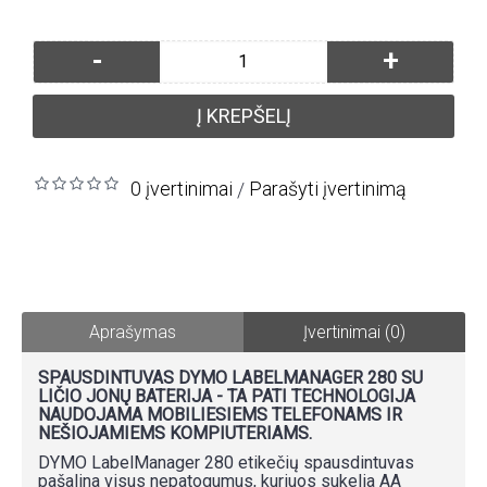
-
+
Į KREPŠELĮ
0 įvertinimai
Parašyti įvertinimą
/
Aprašymas
Įvertinimai (0)
SPAUSDINTUVAS DYMO LABELMANAGER 280 SU
LIČIO JONŲ BATERIJA - TA PATI TECHNOLOGIJA
NAUDOJAMA MOBILIESIEMS TELEFONAMS IR
NEŠIOJAMIEMS KOMPIUTERIAMS.
DYMO LabelManager 280 etikečių spausdintuvas
pašalina visus nepatogumus, kuriuos sukelia AA