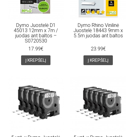
Dymo Juostelė D1
Dymo Rhino Vinilinė
45013 12mm x 7m /
Juostelė 18443 9mm x
juodas ant baltos –
5.5m juodas ant baltos
S0720530
17.99€
23.99€
Į KREPŠELĮ
Į KREPŠELĮ