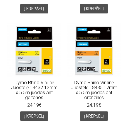
Į KREPŠELĮ
Į KREPŠELĮ
Dymo Rhino Vinilinė
Dymo Rhino Vinilinė
Juostelė 18432 12mm
Juostelė 18435 12mm
x 5.5m juodos ant
x 5.5m juodas ant
geltonos
oranžinės
24.19€
24.19€
Į KREPŠELĮ
Į KREPŠELĮ