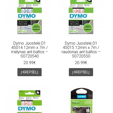
Dymo Juostelė D1
Dymo Juostelė D1
45014 12mm x 7m /
45015 12mm x 7m /
mėlynas ant baltos –
raudonas ant baltos –
S0720540
S0720550
20.99€
20.99€
Į KREPŠELĮ
Į KREPŠELĮ