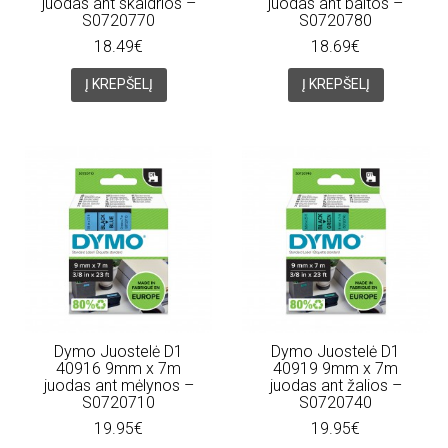
juodas ant skaidrios –
juodas ant baltos –
S0720770
S0720780
18.49€
18.69€
Į KREPŠELĮ
Į KREPŠELĮ
Dymo Juostelė D1
Dymo Juostelė D1
40916 9mm x 7m
40919 9mm x 7m
juodas ant mėlynos –
juodas ant žalios –
S0720710
S0720740
19.95€
19.95€