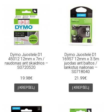
Dymo Juostelė D1
Dymo Juostelė D1
45012 12mm x 7m /
16957 12mm x 3.5m
raudonas ant skaidrios –
juodas ant baltos /
S0720520
lankstus nailonas –
S0718040
19.98€
21.99€
Į KREPŠELĮ
Į KREPŠELĮ