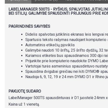
LABELMANAGER 500TS - RYŠKUS, SPALVOTAS JUTIKLINI
BEI STILIŲ. GALIMYBĖ SPAUSDINTI PRIJUNGUS PRIE K
PAGRINDINĖS SAVYBĖS
Didelis spalvotas jutiklinis ekranas leis lengvai r
Spartusis teksto rašymas naudojant kompiuterio st
Automatinis etikečių pjoviklis
Galimybė naudoti 10 šriftų, 25 šrifto dydžių, 32 te
Kuriamos etiketės bus spausdinamos 300 dpi ra
Prijunkite prie kompiuterio naudokite DYMO Labe
Vartotojai turės asmeninius spausdintuvo nustatym
Spausdina dvigubai greičiau nei kiti DYMO® spau
Naudoja 6, 9, 12, 19 ir 24 mm DYMO D1 ir Rhino j
PAKUOTĘ SUDARO
LabelManager 500TS spausdintuvas ir D1 juostelė 24mm x 3m 
Kaina už 1 vienetą.