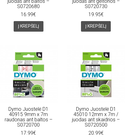
juodas ant baltos –
juodas ant geltonos –
S0720680
S0720730
16.99€
19.95€
Į KREPŠELĮ
Į KREPŠELĮ
Dymo Juostelė D1
Dymo Juostelė D1
40915 9mm x 7m
45010 12mm x 7m /
raudonas ant baltos –
juodas ant skaidrios –
S0720700
S0720500
17.99€
20.99€