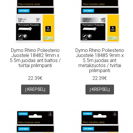
Dymo Rhino Poliesterio
Dymo Rhino Poliesterio
Juostelė 18482 9mm x
Juostelė 18485 9mm x
5.5m juodas ant baltos /
5.5m juodas ant
tvirtai prilimpanti
metalizuotos / tvirtai
prilimpanti
22.39€
22.39€
Į KREPŠELĮ
Į KREPŠELĮ