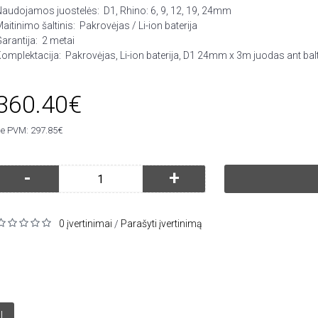
Naudojamos juostelės:
D1, Rhino: 6, 9, 12, 19, 24mm
aitinimo šaltinis:
Pakrovėjas / Li-ion baterija
arantija:
2 metai
omplektacija:
Pakrovėjas, Li-ion baterija, D1 24mm x 3m juodas ant ba
360.40€
e PVM: 297.85€
-
+
0 įvertinimai
Parašyti įvertinimą
/
I