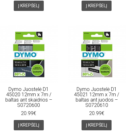
Į KREPŠELĮ
Į KREPŠELĮ
Dymo Juostelė D1
Dymo Juostelė D1
45020 12mm x 7m /
45021 12mm x 7m /
baltas ant skaidrios –
baltas ant juodos –
S0720600
S0720610
20.99€
20.99€
Į KREPŠELĮ
Į KREPŠELĮ