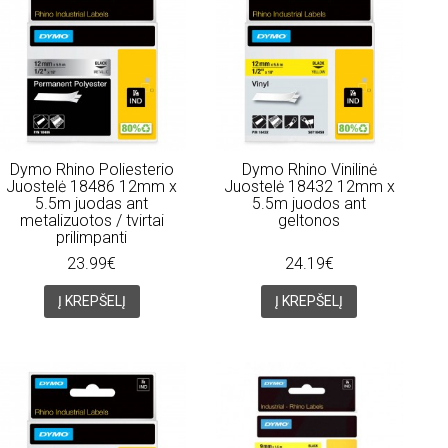
Dymo Rhino Poliesterio
Dymo Rhino Vinilinė
Juostelė 18486 12mm x
Juostelė 18432 12mm x
5.5m juodas ant
5.5m juodos ant
metalizuotos / tvirtai
geltonos
prilimpanti
23.99€
24.19€
Į KREPŠELĮ
Į KREPŠELĮ