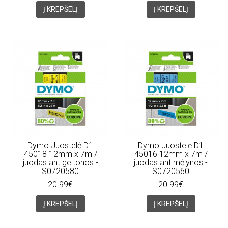
Į KREPŠELĮ
Į KREPŠELĮ
Dymo Juostelė D1
Dymo Juostelė D1
45018 12mm x 7m /
45016 12mm x 7m /
juodas ant geltonos -
juodas ant mėlynos -
S0720580
S0720560
20.99€
20.99€
Į KREPŠELĮ
Į KREPŠELĮ