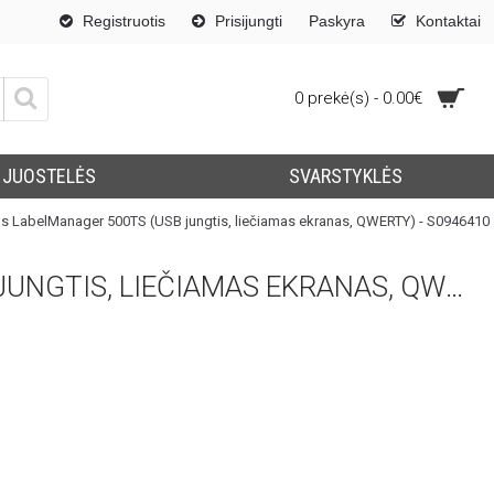
Registruotis
Prisijungti
Paskyra
Kontaktai
0 prekė(s) - 0.00€
JUOSTELĖS
SVARSTYKLĖS
s LabelManager 500TS (USB jungtis, liečiamas ekranas, QWERTY) - S0946410
DYMO S0946430 ETIKEČIŲ SPAUSDINTUVAS LABELMANAGER 500TS (USB JUNGTIS, LIEČIAMAS EKRANAS, QWERTY) - S0946410