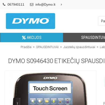
067940111
info@Dymo.lt
AKCIJOS
SPAUSDINTUV
Pradžia
SPAUSDINTUVAI
Juostelių spausdintuvai
Lab