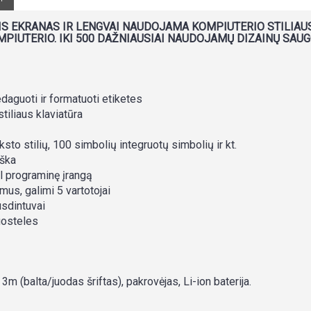
S EKRANAS IR LENGVAI NAUDOJAMA KOMPIUTERIO STILIAUS 
OMPIUTERIO. IKI 500 DAŽNIAUSIAI NAUDOJAMŲ DIZAINŲ SAU
edaguoti ir formatuoti etiketes
iliaus klaviatūra
ksto stilių, 100 simbolių integruotų simbolių ir kt.
iška
l programinę įrangą
us, galimi 5 vartotojai
sdintuvai
uosteles
(balta/juodas šriftas), pakrovėjas, Li-ion baterija.