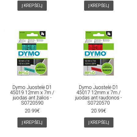
Į KREPŠELĮ
Į KREPŠELĮ
Dymo Juostelė D1
Dymo Juostelė D1
45019 12mm x 7m /
45017 12mm x 7m /
juodas ant žalios -
juodas ant raudonos -
S0720590
S0720570
20.99€
20.99€
Į KREPŠELĮ
Į KREPŠELĮ