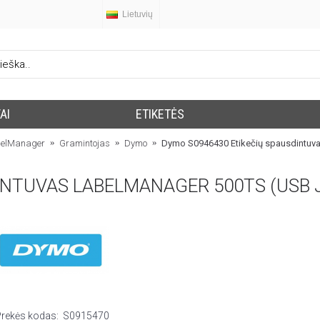
Lietuvių
AI
ETIKETĖS
elManager
Gramintojas
Dymo
Dymo S0946430 Etikečių spausdintuva
Prekės kodas:
S0915470