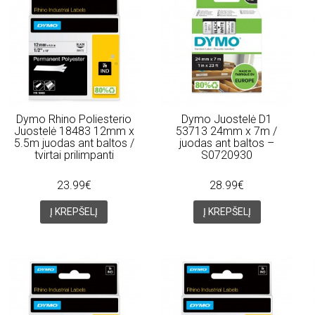
Dymo Rhino Poliesterio
Dymo Juostelė D1
Juostelė 18483 12mm x
53713 24mm x 7m /
5.5m juodas ant baltos /
juodas ant baltos –
tvirtai prilimpanti
S0720930
23.99€
28.99€
Į KREPŠELĮ
Į KREPŠELĮ