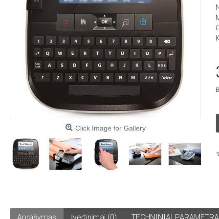
M
G
K
B
Click Image for Gallery
Aprašymas
Įvertinimai (0)
TECHNINIAI PARAMETRA