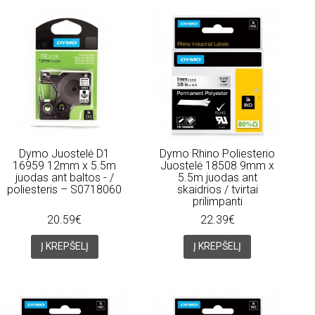
Dymo Juostelė D1
Dymo Rhino Poliesterio
16959 12mm x 5.5m
Juostelė 18508 9mm x
juodas ant baltos - /
5.5m juodas ant
poliesteris – S0718060
skaidrios / tvirtai
prilimpanti
20.59€
22.39€
Į KREPŠELĮ
Į KREPŠELĮ