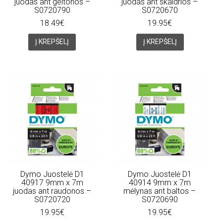
juodas ant geltonos –
juodas ant skaidrios –
S0720790
S0720670
18.49€
19.95€
Į KREPŠELĮ
Į KREPŠELĮ
Dymo Juostelė D1
Dymo Juostelė D1
40917 9mm x 7m
40914 9mm x 7m
juodas ant raudonos –
mėlynas ant baltos –
S0720720
S0720690
19.95€
19.95€