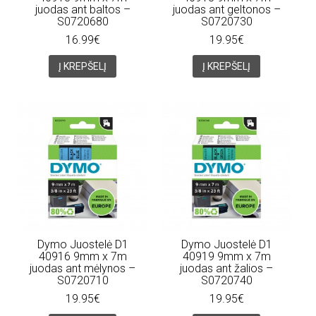
juodas ant baltos –
juodas ant geltonos –
S0720680
S0720730
16.99€
19.95€
Į KREPŠELĮ
Į KREPŠELĮ
Dymo Juostelė D1
Dymo Juostelė D1
40916 9mm x 7m
40919 9mm x 7m
juodas ant mėlynos –
juodas ant žalios –
S0720710
S0720740
19.95€
19.95€