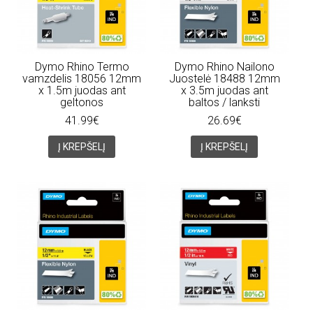
Dymo Rhino Termo
Dymo Rhino Nailono
vamzdelis 18056 12mm
Juostelė 18488 12mm
x 1.5m juodas ant
x 3.5m juodas ant
geltonos
baltos / lanksti
41.99€
26.69€
Į KREPŠELĮ
Į KREPŠELĮ