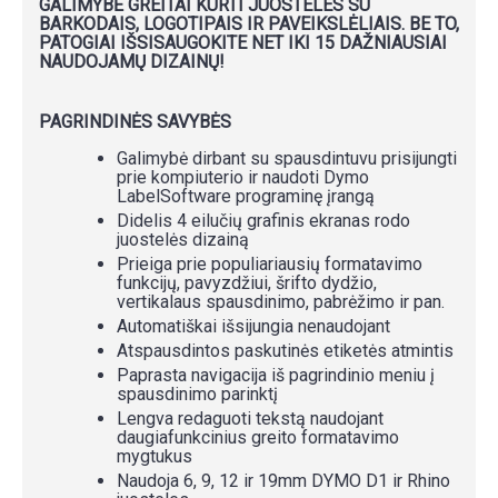
GALIMYBĖ GREITAI KURTI JUOSTELES SU
BARKODAIS, LOGOTIPAIS IR PAVEIKSLĖLIAIS. BE TO,
PATOGIAI IŠSISAUGOKITE NET IKI 15 DAŽNIAUSIAI
NAUDOJAMŲ DIZAINŲ!
PAGRINDINĖS SAVYBĖS
Galimybė dirbant su spausdintuvu prisijungti
prie kompiuterio ir naudoti Dymo
LabelSoftware programinę įrangą
Didelis 4 eilučių grafinis ekranas rodo
juostelės dizainą
Prieiga prie populiariausių formatavimo
funkcijų, pavyzdžiui, šrifto dydžio,
vertikalaus spausdinimo, pabrėžimo ir pan.
Automatiškai išsijungia nenaudojant
Atspausdintos paskutinės etiketės atmintis
Paprasta navigacija iš pagrindinio meniu į
spausdinimo parinktį
Lengva redaguoti tekstą naudojant
daugiafunkcinius greito formatavimo
mygtukus
Naudoja 6, 9, 12 ir 19mm DYMO D1 ir Rhino