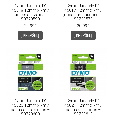
Dymo Juostelė D1
Dymo Juostelė D1
45019 12mm x 7m /
45017 12mm x 7m /
juodas ant žalios -
juodas ant raudonos -
S0720590
S0720570
20.99€
20.99€
Į KREPŠELĮ
Į KREPŠELĮ
Dymo Juostelė D1
Dymo Juostelė D1
45020 12mm x 7m /
45021 12mm x 7m /
baltas ant skaidrios –
baltas ant juodos –
S0720600
S0720610