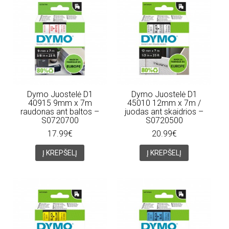
Dymo Juostelė D1
Dymo Juostelė D1
40915 9mm x 7m
45010 12mm x 7m /
raudonas ant baltos –
juodas ant skaidrios –
S0720700
S0720500
17.99€
20.99€
Į KREPŠELĮ
Į KREPŠELĮ