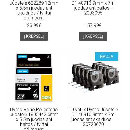
Juostelė 622289 12mm
D1 40913 9mm x 7m
x 5.5m juodas ant
juodas ant baltos -
skaidrios / tvirtai
2093096
prilimpanti
23.99€
157.99€
Į KREPŠELĮ
Į KREPŠELĮ
NAUJA
Dymo Rhino Poliesterio
10 vnt. x Dymo Juostelė
Juostelė 1805442 6mm
D1 40910 9mm x 7m
x 5.5m juodas ant
juodas ant skaidrios –
baltos / tvirtai
S0720670
prilimpanti