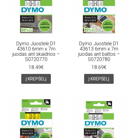
Dymo Juostelė D1
Dymo Juostelė D1
43610 6mm x 7m
43613 6mm x 7m
juodas ant skaidrios –
juodas ant baltos –
S0720770
S0720780
18.49€
18.69€
Į KREPŠELĮ
Į KREPŠELĮ