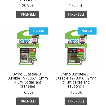
20.99€
179.99€
Į KREPŠELĮ
Į KREPŠELĮ
NAUJA
NAUJA
Dymo Juostelė D1
Dymo Juostelė D1
Durable 1978367 12mm
Durable 1978366 12mm
x 3m juodas ant
x 3m baltas ant
oranžinės
raudonos
16.55€
16.55€
Į KREPŠELĮ
Į KREPŠELĮ