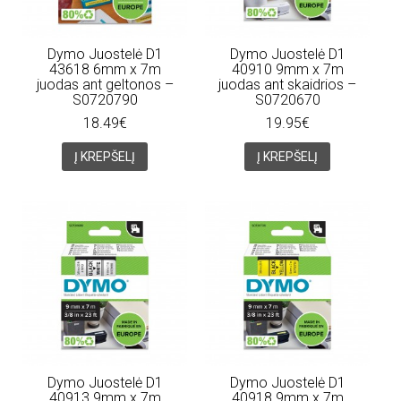
Dymo Juostelė D1
Dymo Juostelė D1
43618 6mm x 7m
40910 9mm x 7m
juodas ant geltonos –
juodas ant skaidrios –
S0720790
S0720670
18.49€
19.95€
Į KREPŠELĮ
Į KREPŠELĮ
Dymo Juostelė D1
Dymo Juostelė D1
40913 9mm x 7m
40918 9mm x 7m