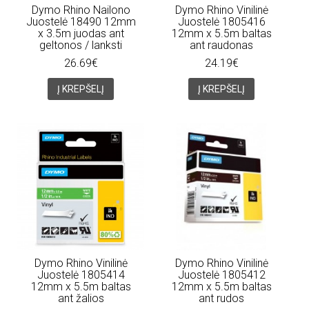
Dymo Rhino Nailono
Dymo Rhino Vinilinė
Juostelė 18490 12mm
Juostelė 1805416
x 3.5m juodas ant
12mm x 5.5m baltas
geltonos / lanksti
ant raudonas
26.69€
24.19€
Į KREPŠELĮ
Į KREPŠELĮ
Dymo Rhino Vinilinė
Dymo Rhino Vinilinė
Juostelė 1805414
Juostelė 1805412
12mm x 5.5m baltas
12mm x 5.5m baltas
ant žalios
ant rudos