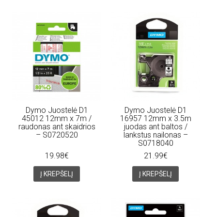
Dymo Juostelė D1
Dymo Juostelė D1
45012 12mm x 7m /
16957 12mm x 3.5m
raudonas ant skaidrios
juodas ant baltos /
– S0720520
lankstus nailonas –
S0718040
19.98€
21.99€
Į KREPŠELĮ
Į KREPŠELĮ