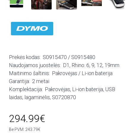
Prekės kodas:
S0915470 / S0915480
Naudojamos juostelės:
D1, Rhino: 6, 9, 12, 19mm
Maitinimo šaltinis:
Pakrovėjas / Li-ion baterija
Garantija:
2 metai
Komplektacija:
Pakrovėjas, Li-ion baterija, USB
laidas, lagaminėlis, S0720870
294.99€
Be PVM: 243.79€