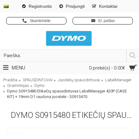
Registruotis
Prisijungti
Kontaktai
Skambinkite
El. paštas
MENU
0 prekė(s) - 0.00€
Pradžia
SPAUSDINTUVAI
Juostelių spausdintuvai
LabelManager
Gramintojas
Dymo
Dymo S0915480 Etikečių spausdintuvas LabelManager 420P (CASE
KIT) + 19mm D1 raudona juostelė - S0915470
DYMO S0915480 ETIKEČIŲ SPAUSDINTUVAS LABELMANAGER 420P (CASE KIT) + 19MM D1 RAUDONA JUOSTELĖ - S0915470