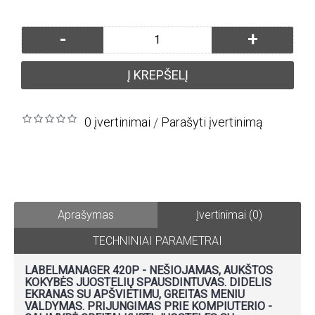
-
+
Į KREPŠELĮ
0 įvertinimai
Parašyti įvertinimą
/
Aprašymas
Įvertinimai (0)
TECHNINIAI PARAMETRAI
LABELMANAGER 420P - NEŠIOJAMAS, AUKŠTOS
KOKYBĖS JUOSTELIŲ SPAUSDINTUVAS. DIDELIS
EKRANAS SU APŠVIETIMU, GREITAS MENIU
VALDYMAS. PRIJUNGIMAS PRIE KOMPIUTERIO -