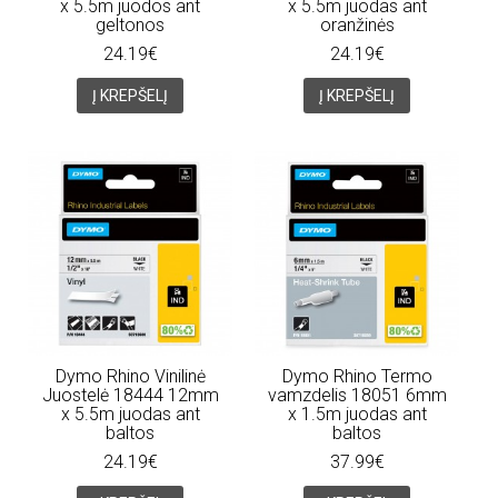
x 5.5m juodos ant
x 5.5m juodas ant
geltonos
oranžinės
24.19€
24.19€
Į KREPŠELĮ
Į KREPŠELĮ
Dymo Rhino Vinilinė
Dymo Rhino Termo
Juostelė 18444 12mm
vamzdelis 18051 6mm
x 5.5m juodas ant
x 1.5m juodas ant
baltos
baltos
24.19€
37.99€