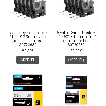
5 vnt. x Dymo Juostelė
5 vnt. x Dymo Juostelė
D1 40913 9mm x 7m /
D1 45013 12mm x 7m /
juodas ant baltos -
juodas ant baltos -
S0720680
S0720530
82.39€
88.09€
Į KREPŠELĮ
Į KREPŠELĮ