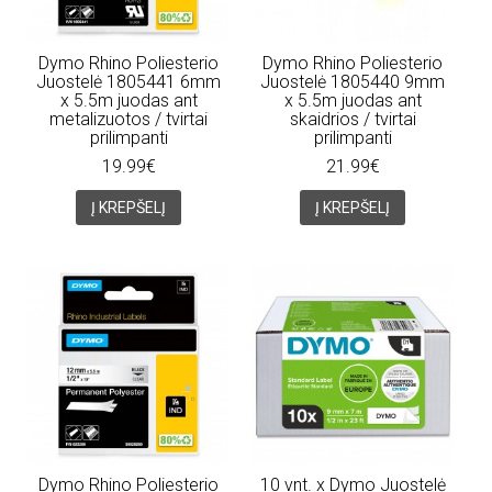
Dymo Rhino Poliesterio
Dymo Rhino Poliesterio
Juostelė 1805441 6mm
Juostelė 1805440 9mm
x 5.5m juodas ant
x 5.5m juodas ant
metalizuotos / tvirtai
skaidrios / tvirtai
prilimpanti
prilimpanti
19.99€
21.99€
Į KREPŠELĮ
Į KREPŠELĮ
Dymo Rhino Poliesterio
10 vnt. x Dymo Juostelė