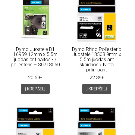
Dymo Juostelė D1
Dymo Rhino Poliesterio
16959 12mm x 5.5m
Juostelė 18508 9mm x
juodas ant baltos - /
5.5m juodas ant
poliesteris – S0718060
skaidrios / tvirtai
prilimpanti
20.59€
22.39€
Į KREPŠELĮ
Į KREPŠELĮ