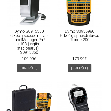
Dymo S0915360
Dymo S0955980
Etikečių spausdintuvas
Etikečių spausdintuvas
LabelManager PnP
Rhino 4200
(USB jungtis,
stacionarus) -
S0915350
109.99€
179.99€
Į KREPŠELĮ
Į KREPŠELĮ