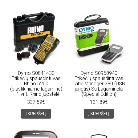
Dymo S0841430
Dymo S0968940
Etikečių spausdintuvas
Etikečių spausdintuvas
Rhino 5200
LabelManager 280 (USB
(plastikiniame lagamine)
jungtis) Su Lagaminėliu
+ 1 vnt. Rhino juostelė
(Special Edition)
337.59€
131.89€
Į KREPŠELĮ
Į KREPŠELĮ