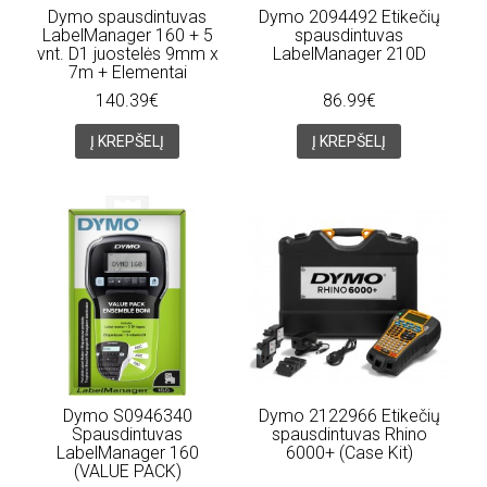
Dymo spausdintuvas
Dymo 2094492 Etikečių
LabelManager 160 + 5
spausdintuvas
vnt. D1 juostelės 9mm x
LabelManager 210D
7m + Elementai
140.39€
86.99€
Į KREPŠELĮ
Į KREPŠELĮ
Dymo S0946340
Dymo 2122966 Etikečių
Spausdintuvas
spausdintuvas Rhino
LabelManager 160
6000+ (Case Kit)
(VALUE PACK)