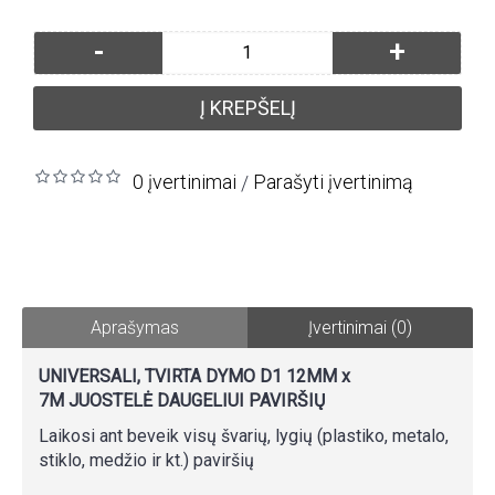
-
+
Į KREPŠELĮ
0 įvertinimai
Parašyti įvertinimą
/
Aprašymas
Įvertinimai (0)
UNIVERSALI, TVIRTA DYMO D1 12MM x
7M JUOSTELĖ DAUGELIUI PAVIRŠIŲ
Laikosi ant beveik visų švarių, lygių (plastiko, metalo,
stiklo, medžio ir kt.) paviršių