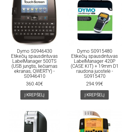
Dymo S0946430
Dymo S0915480
Etikečių spausdintuvas
Etikečių spausdintuvas
LabelManager 500TS
LabelManager 420P
(USB jungtis, liečiamas
(CASE KIT) + 19mm D1
ekranas, QWERTY) -
raudona juostelė -
S0946410
S0915470
360.40€
294.99€
Į KREPŠELĮ
Į KREPŠELĮ