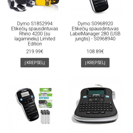
Dymo S1852994
Dymo S0968920
Etikečių spausdintuvas
Etikečių spausdintuvas
Rhino 4200 (su
LabelManager 280 (USB
lagaminėliu) Limited
jungtis) - S0968940
Edition
219.99€
108.89€
Į KREPŠELĮ
Į KREPŠELĮ