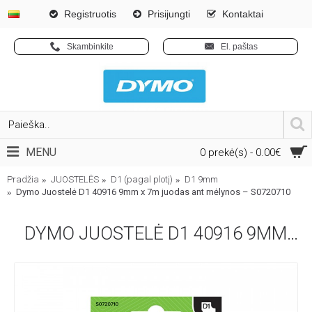
Registruotis
Prisijungti
Kontaktai
Skambinkite
El. paštas
MENU
0 prekė(s) - 0.00€
Pradžia
JUOSTELĖS
D1 (pagal plotį)
D1 9mm
Dymo Juostelė D1 40916 9mm x 7m juodas ant mėlynos – S0720710
DYMO JUOSTELĖ D1 40916 9MM X 7M JUODAS ANT MĖLYNOS – S0720710