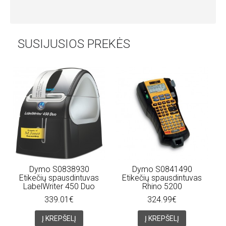
SUSIJUSIOS PREKĖS
Dymo S0838930
Dymo S0841490
Etikečių spausdintuvas
Etikečių spausdintuvas
LabelWriter 450 Duo
Rhino 5200
339.01€
324.99€
Į KREPŠELĮ
Į KREPŠELĮ