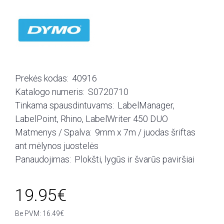
Prekės kodas:
40916
Katalogo numeris:
S0720710
Tinkama spausdintuvams:
LabelManager,
LabelPoint, Rhino, LabelWriter 450 DUO
Matmenys / Spalva:
9mm x 7m / juodas šriftas
ant mėlynos juostelės
Panaudojimas:
Plokšti, lygūs ir švarūs paviršiai
19.95€
Be PVM: 16.49€