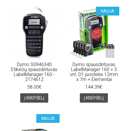
NAUJA
Dymo S0946340
Dymo spausdintuvas
Etikečių spausdintuvas
LabelManager 160 + 5
LabelManager 160 -
vnt. D1 juostelės 12mm
2174612
x 7m + Elementai
58.00€
144.39€
Į KREPŠELĮ
Į KREPŠELĮ
NAUJA