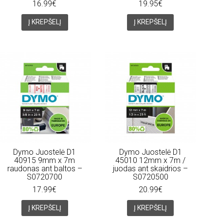
16.99€
19.95€
Į KREPŠELĮ
Į KREPŠELĮ
Dymo Juostelė D1
Dymo Juostelė D1
40915 9mm x 7m
45010 12mm x 7m /
raudonas ant baltos –
juodas ant skaidrios –
S0720700
S0720500
17.99€
20.99€
Į KREPŠELĮ
Į KREPŠELĮ