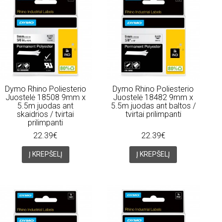
Dymo Rhino Poliesterio
Dymo Rhino Poliesterio
Juostelė 18508 9mm x
Juostelė 18482 9mm x
5.5m juodas ant
5.5m juodas ant baltos /
skaidrios / tvirtai
tvirtai prilimpanti
prilimpanti
22.39€
22.39€
Į KREPŠELĮ
Į KREPŠELĮ