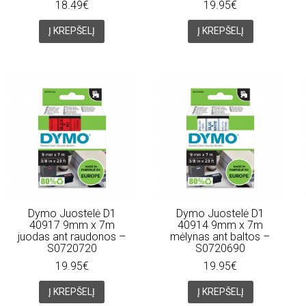
18.49€
19.95€
Į KREPŠELĮ
Į KREPŠELĮ
Dymo Juostelė D1
Dymo Juostelė D1
40917 9mm x 7m
40914 9mm x 7m
juodas ant raudonos –
mėlynas ant baltos –
S0720720
S0720690
19.95€
19.95€
Į KREPŠELĮ
Į KREPŠELĮ