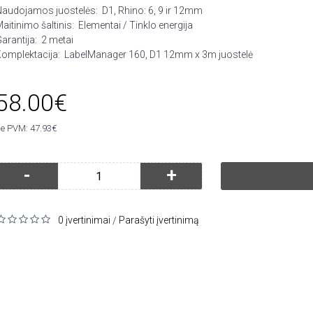
Naudojamos juostelės:
D1, Rhino: 6, 9 ir 12mm
aitinimo šaltinis:
Elementai / Tinklo energija
arantija:
2 metai
omplektacija:
LabelManager 160, D1 12mm x 3m juostelė
58.00€
e PVM: 47.93€
-
+
0 įvertinimai
Parašyti įvertinimą
/