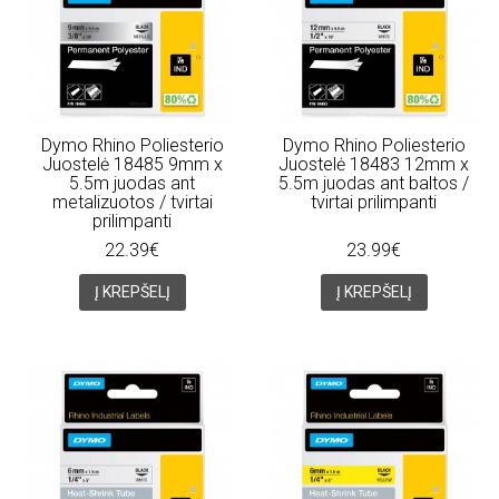
Dymo Rhino Poliesterio
Dymo Rhino Poliesterio
Juostelė 18485 9mm x
Juostelė 18483 12mm x
5.5m juodas ant
5.5m juodas ant baltos /
metalizuotos / tvirtai
tvirtai prilimpanti
prilimpanti
22.39€
23.99€
Į KREPŠELĮ
Į KREPŠELĮ