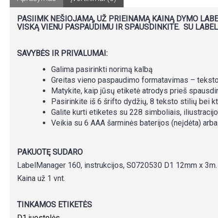
PASIIMK NEŠIOJAMĄ, UŽ PRIEINAMĄ KAINĄ DYMO LABE
VISKĄ VIENU PASPAUDIMU IR SPAUSDINKITE. SU LABEL
SAVYBĖS IR PRIVALUMAI:
Galima pasirinkti norimą kalbą
Greitas vieno paspaudimo formatavimas – teksto 
Matykite, kaip jūsų etiketė atrodys prieš spausdi
Pasirinkite iš 6 šrifto dydžių, 8 teksto stilių bei kt
Galite kurti etiketes su 228 simboliais, iliustracij
Veikia su 6 AAA šarminės baterijos (neįdėta) arb
PAKUOTĘ SUDARO
LabelManager 160, instrukcijos, S0720530 D1 12mm x 3m.
Kaina už 1 vnt.
TINKAMOS ETIKETĖS
D1 juostelės