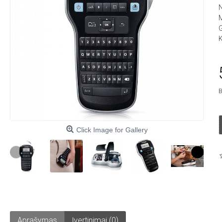
M
G
K
B
Click Image for Gallery
Aprašymas
Įvertinimai (0)