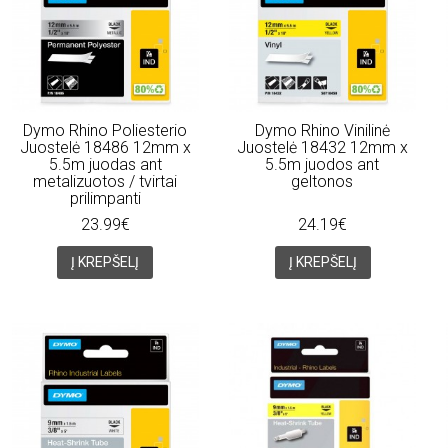
Dymo Rhino Poliesterio
Dymo Rhino Vinilinė
Juostelė 18486 12mm x
Juostelė 18432 12mm x
5.5m juodas ant
5.5m juodos ant
metalizuotos / tvirtai
geltonos
prilimpanti
23.99€
24.19€
Į KREPŠELĮ
Į KREPŠELĮ