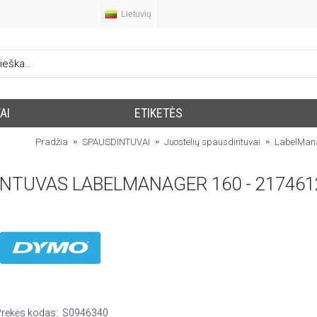
Lietuvių
AI
ETIKETĖS
Pradžia
SPAUSDINTUVAI
Juostelių spausdintuvai
LabelMan
INTUVAS LABELMANAGER 160 - 217461
Prekės kodas:
S0946340