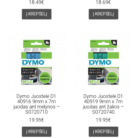
18.49€
18.69€
Į KREPŠELĮ
Į KREPŠELĮ
Dymo Juostelė D1
Dymo Juostelė D1
40916 9mm x 7m
40919 9mm x 7m
juodas ant mėlynos –
juodas ant žalios –
S0720710
S0720740
19.95€
19.95€
Į KREPŠELĮ
Į KREPŠELĮ