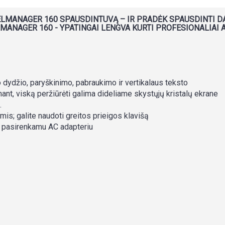
LMANAGER 160 SPAUSDINTUVĄ – IR PRADĖK SPAUSDINTI DA
MANAGER 160 - YPATINGAI LENGVA KURTI PROFESIONALIAI 
dydžio, paryškinimo, pabraukimo ir vertikalaus teksto
nant, viską peržiūrėti galima dideliame skystųjų kristalų ekrane
.
omis; galite naudoti greitos prieigos klavišą
a pasirenkamu AC adapteriu