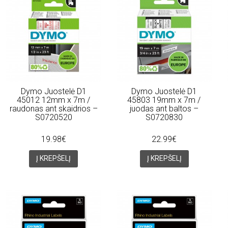
Dymo Juostelė D1
Dymo Juostelė D1
45012 12mm x 7m /
45803 19mm x 7m /
raudonas ant skaidrios –
juodas ant baltos –
S0720520
S0720830
19.98€
22.99€
Į KREPŠELĮ
Į KREPŠELĮ