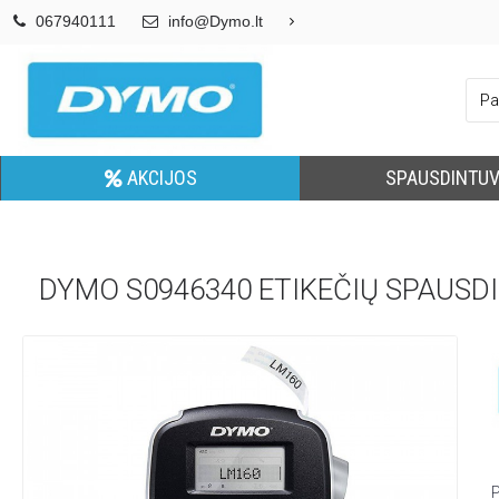
067940111
info@Dymo.lt
AKCIJOS
SPAUSDINTUV
DYMO S0946340 ETIKEČIŲ SPAUSD