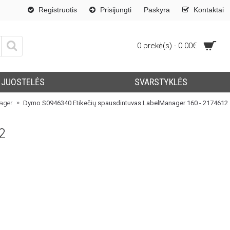
Registruotis
Prisijungti
Paskyra
Kontaktai
0 prekė(s) - 0.00€
JUOSTELĖS
SVARSTYKLĖS
ager
Dymo S0946340 Etikečių spausdintuvas LabelManager 160 - 2174612
2