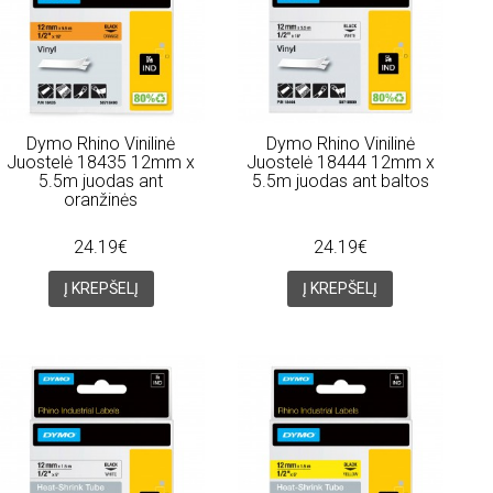
Dymo Rhino Vinilinė
Dymo Rhino Vinilinė
Juostelė 18435 12mm x
Juostelė 18444 12mm x
5.5m juodas ant
5.5m juodas ant baltos
oranžinės
24.19€
24.19€
Į KREPŠELĮ
Į KREPŠELĮ