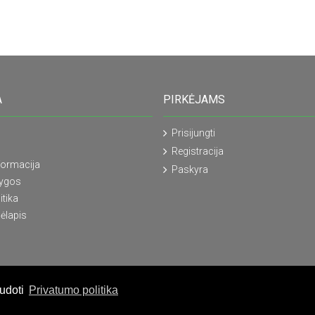
A
PIRKĖJAMS
Prisijungti
Registracija
formacija
Paskyra
lygos
itika
ėlapis
audoti
Privatumo politika