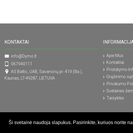
KONTAKTAI
INFORMACIJ
Apie Mus
info@Dymo.lt
Kontaktai
067940111
Pristatymo In
AS Baltic, UAB, Savanorių pr. 419 (IIIa.),
Grąžinimo są
Kaunas, LT-49287, LIETUVA
Privatumo Pol
Svetainės žem
Taisyklės
Ši svetainė naudoja slapukus. Pasirinkite, kuriuos norite n