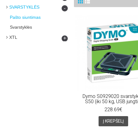
SVARSTYKLĖS
-
Pašto siuntimas
Svarstyklės
XTL
+
Dymo S0929020 svarstyk
S50 (iki 50 kg, USB jungti
228.69€
Į KREPŠELĮ