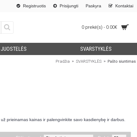
Registruotis
Prisijungti
Paskyra
Kontaktai
0 prekė(s) - 0.00€
JUOSTELĖS
SVARSTYKLĖS
Pradžia
SVARSTYKLĖS
Pašto siuntimas
s už prieinamas kainas ir palengvinkite savo kasdienybę ir darbus.