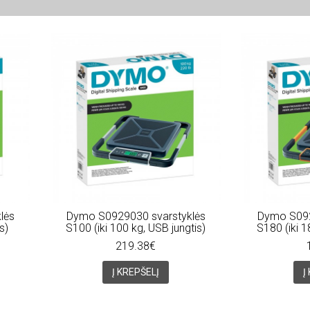
lės
Dymo S0929030 svarstyklės
Dymo S092
s)
S100 (iki 100 kg, USB jungtis)
S180 (iki 1
219.38€
Į KREPŠELĮ
Į