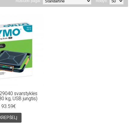
Rūšiuoti pagal:
Rodyti:
9040 svarstyklės
80 kg, USB jungtis)
193.59€
 KREPŠELĮ