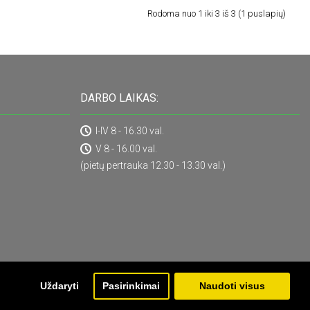
Rodoma nuo 1 iki 3 iš 3 (1 puslapių)
DARBO LAIKAS:
I-IV 8 - 16.30 val.
V 8 - 16.00 val.
(pietų pertrauka 12.30 - 13.30 val.)
Uždaryti
Pasirinkimai
Naudoti visus