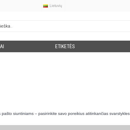
Lietuvių
AI
ETIKETĖS
pašto siuntiniams – pasirinkite savo poreikius atitinkančias svarstykle