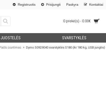
Registruotis
Prisijungti
Paskyra
Kontaktai
0 prekė(s) - 0.00€
JUOSTELĖS
SVARSTYKLĖS
Pašto siuntimas
Dymo S0929040 svarstyklės S180 (iki 180 kg, USB jungtis)