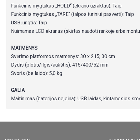
Funkcinis mygtukas „HOLD“ (ekrano užraktas): Taip
Funkcinis mygtukas „TARE“ (talpos turiniui pasverti): Taip
USB jungtis: Taip
Nuimamas LCD ekranas (skirtas naudoti rankoje arba montuo
MATMENYS
Svėrimo platformos matmenys: 30 x 215; 30 cm
Dydis (plotis/ilgis/aukštis): 415/400/52 mm
Svoris (be laido): 5,0 kg
GALIA
Maitinimas (baterijos neįeina): USB laidas, kintamosios sro