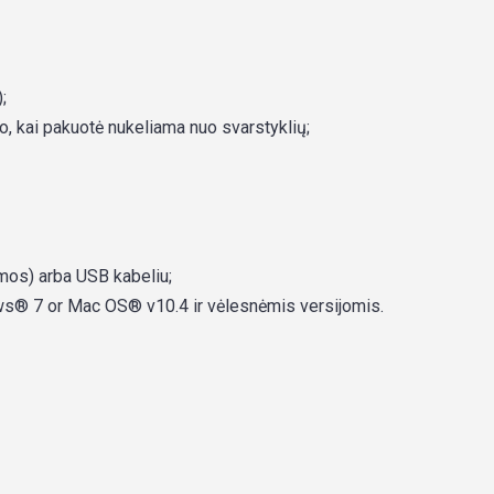
;
o, kai pakuotė nukeliama nuo svarstyklių;
mos) arba USB kabeliu;
® 7 or Mac OS® v10.4 ir vėlesnėmis versijomis.