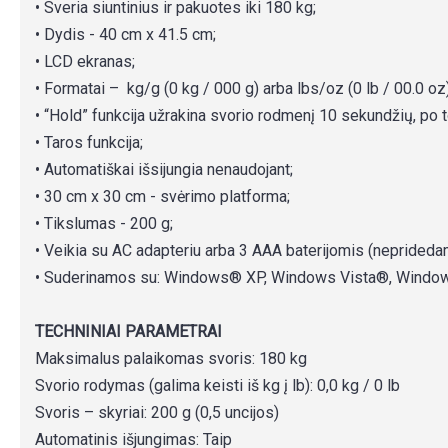
• Sveria siuntinius ir pakuotes iki 180 kg;
• Dydis - 40 cm x 41.5 cm;
• LCD ekranas;
• Formatai – kg/g (0 kg / 000 g) arba lbs/oz (0 lb / 00.0 oz)
• “Hold” funkcija užrakina svorio rodmenį 10 sekundžių, po t
• Taros funkcija;
• Automatiškai išsijungia nenaudojant;
• 30 cm x 30 cm - svėrimo platforma;
• Tikslumas - 200 g;
• Veikia su AC adapteriu arba 3 AAA baterijomis (neprideda
• Suderinamos su: Windows® XP, Windows Vista®, Windows
TECHNINIAI PARAMETRAI
Maksimalus palaikomas svoris: 180 kg
Svorio rodymas (galima keisti iš kg į lb): 0,0 kg / 0 lb
Svoris – skyriai: 200 g (0,5 uncijos)
Automatinis išjungimas: Taip