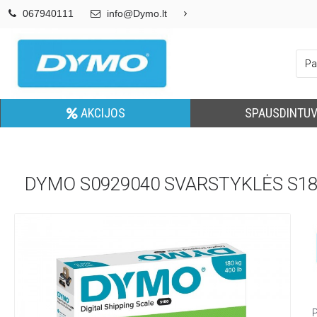
067940111
info@Dymo.lt
AKCIJOS
SPAUSDINTUV
DYMO S0929040 SVARSTYKLĖS S180 