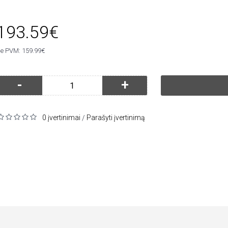
193.59€
e PVM: 159.99€
-
+
0 įvertinimai
Parašyti įvertinimą
/