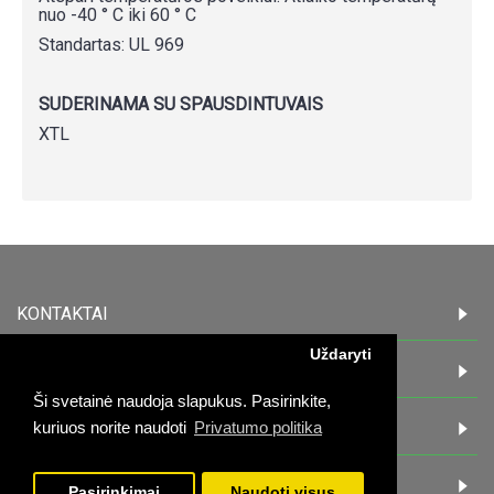
nuo -40 ° C iki 60 ° C
Standartas: UL 969
SUDERINAMA SU SPAUSDINTUVAIS
XTL
KONTAKTAI
Uždaryti
INFORMACIJA
Ši svetainė naudoja slapukus. Pasirinkite,
PIRKĖJAMS
kuriuos norite naudoti
Privatumo politika
DARBO LAIKAS:
Pasirinkimai
Naudoti visus