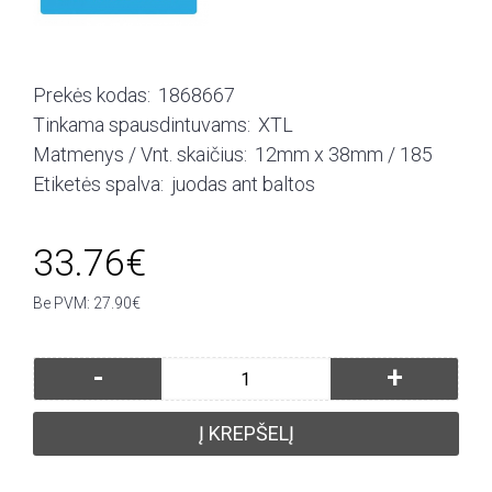
Prekės kodas:
1868667
Tinkama spausdintuvams:
XTL
Matmenys / Vnt. skaičius:
12mm x 38mm / 185
Etiketės spalva:
juodas ant baltos
33.76€
Be PVM: 27.90€
-
+
Į KREPŠELĮ