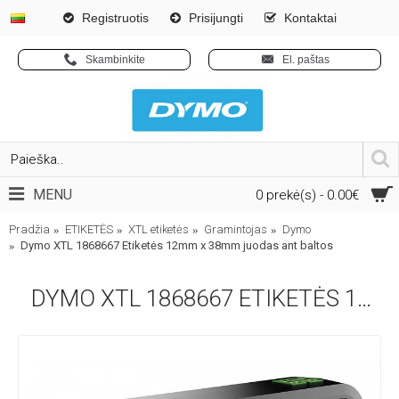
Registruotis
Prisijungti
Kontaktai
Skambinkite
El. paštas
MENU
0 prekė(s) - 0.00€
Pradžia
ETIKETĖS
XTL etiketės
Gramintojas
Dymo
Dymo XTL 1868667 Etiketės 12mm x 38mm juodas ant baltos
DYMO XTL 1868667 ETIKETĖS 12MM X 38MM JUODAS ANT BALTOS