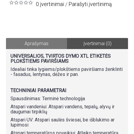
0 įvertinimai
Parašyti įvertinimą
/
Aprašymas
Įvertinimai (0)
UNIVERSALIOS, TVIRTOS DYMO XTL ETIKETĖS
PLOKŠTIEMS PAVIRŠIAMS
Idealiai tinka lygiems/plokštiems paviršiams ženklinti
- fasadus, lentynas, dėžes ir pan.
TECHNINIAI PARAMETRAI
Spausdinimas: Terminė technologija
Atspari vandeniui: Atspari vandens, tepalų, alyvų ir
daugumai tirpiklių
Atspari UV: Atspari saulės šviesai, be išblukimo ar
lupimosi
Atspari temperatūros poveikiui: Atlaiko temperatūrą