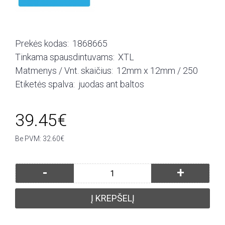
Prekės kodas:
1868665
Tinkama spausdintuvams:
XTL
Matmenys / Vnt. skaičius:
12mm x 12mm / 250
Etiketės spalva:
juodas ant baltos
39.45€
Be PVM: 32.60€
-
+
Į KREPŠELĮ