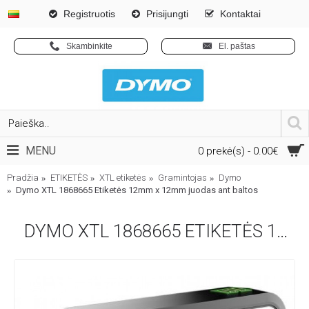
Registruotis
Prisijungti
Kontaktai
Skambinkite
El. paštas
MENU
0 prekė(s) - 0.00€
Pradžia
ETIKETĖS
XTL etiketės
Gramintojas
Dymo
Dymo XTL 1868665 Etiketės 12mm x 12mm juodas ant baltos
DYMO XTL 1868665 ETIKETĖS 12MM X 12MM JUODAS ANT BALTOS