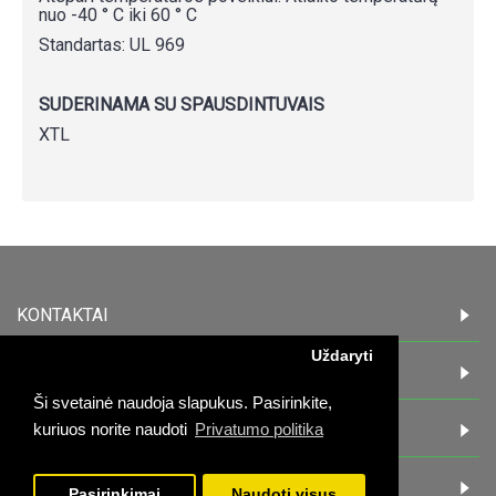
nuo -40 ° C iki 60 ° C
Standartas: UL 969
SUDERINAMA SU SPAUSDINTUVAIS
XTL
KONTAKTAI
Uždaryti
INFORMACIJA
Ši svetainė naudoja slapukus. Pasirinkite,
PIRKĖJAMS
kuriuos norite naudoti
Privatumo politika
DARBO LAIKAS:
Pasirinkimai
Naudoti visus