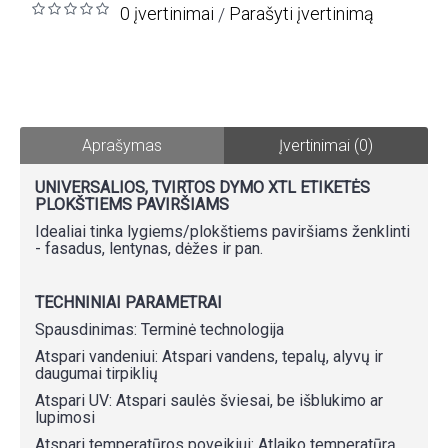
0 įvertinimai
Parašyti įvertinimą
/
Aprašymas
Įvertinimai (0)
UNIVERSALIOS, TVIRTOS DYMO XTL ETIKETĖS
PLOKŠTIEMS PAVIRŠIAMS
Idealiai tinka lygiems/plokštiems paviršiams ženklinti
- fasadus, lentynas, dėžes ir pan.
TECHNINIAI PARAMETRAI
Spausdinimas: Terminė technologija
Atspari vandeniui: Atspari vandens, tepalų, alyvų ir
daugumai tirpiklių
Atspari UV: Atspari saulės šviesai, be išblukimo ar
lupimosi
Atspari temperatūros poveikiui: Atlaiko temperatūrą