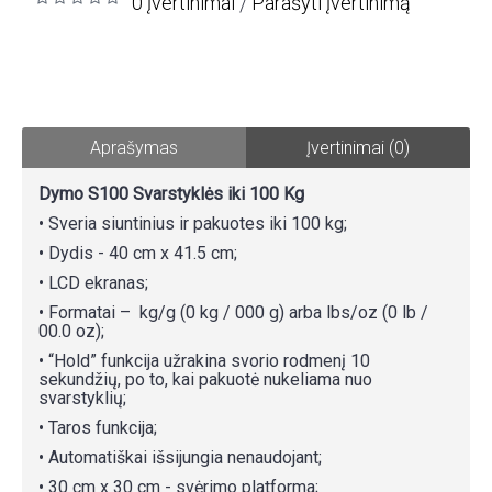
0 įvertinimai
Parašyti įvertinimą
/
Aprašymas
Įvertinimai (0)
Dymo S100 Svarstyklės iki 100 Kg
• Sveria siuntinius ir pakuotes iki 100 kg;
• Dydis - 40 cm x 41.5 cm;
• LCD ekranas;
• Formatai – kg/g (0 kg / 000 g) arba lbs/oz (0 lb /
00.0 oz);
• “Hold” funkcija užrakina svorio rodmenį 10
sekundžių, po to, kai pakuotė nukeliama nuo
svarstyklių;
• Taros funkcija;
• Automatiškai išsijungia nenaudojant;
• 30 cm x 30 cm - svėrimo platforma;