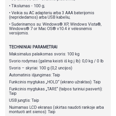
• Tikslumas - 100 g;
• Veikia su AC adapteriu arba 3 AAA baterijomis
(nepridedamos) arba USB kabeliu;
• Suderinamos su: Windows® XP, Windows Vista®,
Windows® 7 or Mac OS® v10.4 ir vėlesnėmis
versijomis.
TECHNINIAI PARAMETRAI
Maksimalus palaikomas svoris: 100 kg
Svorio rodymas (galima keisti iš kg į lb): 0,0 kg / 0 lb
Svoris – skyriai: 100 g (0,2 uncijos)
Automatinis išjungimas: Taip
Funkcinis mygtukas „HOLD“ (ekrano užraktas): Taip
Funkcinis mygtukas „TARE“ (talpos turiniui pasverti):
Taip
USB jungtis: Taip
Nuimamas LCD ekranas (skirtas naudoti rankoje arba
montuoti ant sienos): Taip