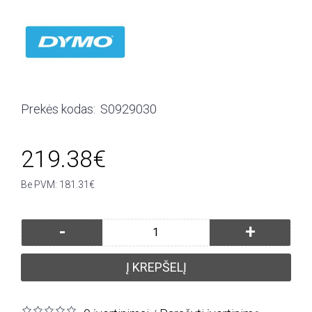
Prekės kodas:
S0929030
219.38€
Be PVM: 181.31€
-
+
Į KREPŠELĮ