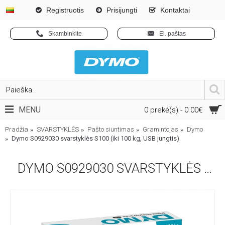
Registruotis
Prisijungti
Kontaktai
Skambinkite
El. paštas
MENU
0 prekė(s) - 0.00€
Pradžia
SVARSTYKLĖS
Pašto siuntimas
Gramintojas
Dymo
Dymo S0929030 svarstyklės S100 (iki 100 kg, USB jungtis)
DYMO S0929030 SVARSTYKLĖS S100 (IKI 100 KG, USB JUNGTIS)