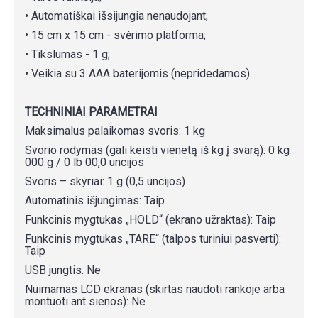
• Automatiškai išsijungia nenaudojant;
• 15 cm x 15 cm - svėrimo platforma;
• Tikslumas - 1 g;
• Veikia su 3 AAA baterijomis (nepridedamos).
TECHNINIAI PARAMETRAI
Maksimalus palaikomas svoris: 1 kg
Svorio rodymas (gali keisti vienetą iš kg į svarą): 0 kg
000 g / 0 lb 00,0 uncijos
Svoris – skyriai: 1 g (0,5 uncijos)
Automatinis išjungimas: Taip
Funkcinis mygtukas „HOLD“ (ekrano užraktas): Taip
Funkcinis mygtukas „TARE“ (talpos turiniui pasverti):
Taip
USB jungtis: Ne
Nuimamas LCD ekranas (skirtas naudoti rankoje arba
montuoti ant sienos): Ne