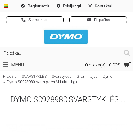
Registruotis
Prisijungti
Kontaktai
Skambinkite
El. paštas
MENU
0 prekė(s) - 0.00€
Pradžia
SVARSTYKLĖS
Svarstyklės
Gramintojas
Dymo
Dymo S0928980 svarstyklės M1 (iki 1 kg)
DYMO S0928980 SVARSTYKLĖS M1 (IKI 1 KG)