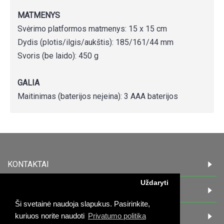
MATMENYS
Svėrimo platformos matmenys: 15 x 15 cm
Dydis (plotis/ilgis/aukštis): 185/161/44 mm
Svoris (be laido): 450 g
GALIA
Maitinimas (baterijos neįeina): 3 AAA baterijos
KONTAKTAI
Uždaryti
INFORMACIJA
Ši svetainė naudoja slapukus. Pasirinkite,
PIRKĖJAMS
kuriuos norite naudoti
Privatumo politika