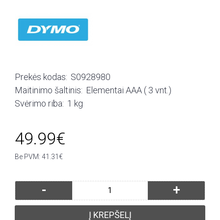
Prekės kodas:
S0928980
Maitinimo šaltinis:
Elementai AAA ( 3 vnt.)
Svėrimo riba:
1 kg
49.99€
Be PVM: 41.31€
-
+
Į KREPŠELĮ