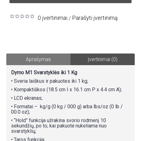
0 įvertinimai
Parašyti įvertinimą
/
Aprašymas
Įvertinimai (0)
Dymo M1 Svarstyklės iki 1 Kg
• Sveria laiškus ir pakuotes iki 1 kg;
• Kompaktiškos (18.5 cm I x 16.1 cm P x 4.4 cm A);
• LCD ekranas;
• Formatai – kg/g (0 kg / 000 g) arba lbs/oz (0 lb /
00.0 oz);
• “Hold” funkcija užrakina svorio rodmenį 10
sekundžių, po to, kai pakuotė nukeliama nuo
svarstyklių;
• Taros funkcija;