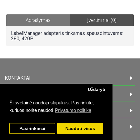
Aprašymas
Įvertinimai (0)
LabelManager adapteris tinkamas spausdintuvams:
280, 420P.
KONTAKTAI
Uždaryti
INFORMACIJA
Ši svetainė naudoja slapukus. Pasirinkite,
PIRKĖJAMS
kuriuos norite naudoti
Privatumo politika
DARBO LAIKAS:
Pasirinkimai
Naudoti visus