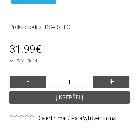
Prekės kodas:
DSA-6PFG
31.99€
Be PVM: 26.44€
-
+
Į KREPŠELĮ
0 įvertinimai
Parašyti įvertinimą
/