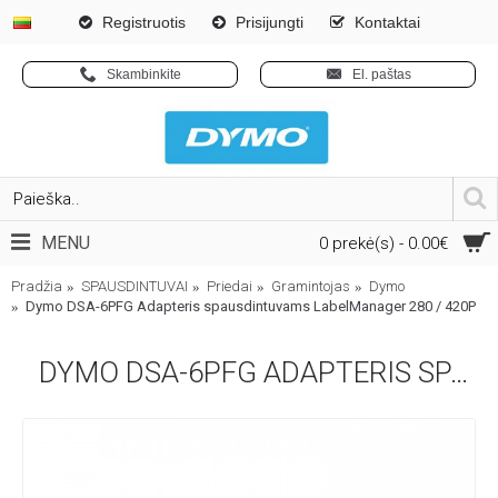
Registruotis
Prisijungti
Kontaktai
Skambinkite
El. paštas
MENU
0 prekė(s) - 0.00€
Pradžia
SPAUSDINTUVAI
Priedai
Gramintojas
Dymo
Dymo DSA-6PFG Adapteris spausdintuvams LabelManager 280 / 420P
DYMO DSA-6PFG ADAPTERIS SPAUSDINTUVAMS LABELMANAGER 280 / 420P