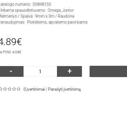
Katalogo numeris:
S0898150
Tinkama spausdintuvams:
Omega, Junior
Matmenys / Spalva:
9mm x 3m / Raudona
Panaudojimas:
Plokštiems, apvaliems paviršiams
4.89€
e PVM: 4.04€
-
+
0 įvertinimai
Parašyti įvertinimą
/