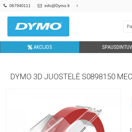
067940111
info@Dymo.lt
AKCIJOS
SPAUSDINTUV
DYMO 3D JUOSTELĖ S0898150 ME