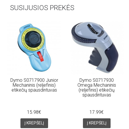
SUSIJUSIOS PREKĖS
Dymo S0717900 Junior
Dymo S0717930
Mechaninis (reljefinis)
Omega Mechaninis
etikečių spausdintuvas
(reljefinis) etikečių
spausdintuvas
15.98€
17.99€
Į KREPŠELĮ
Į KREPŠELĮ