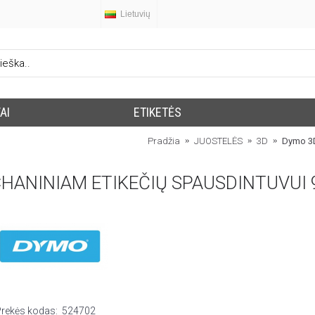
Lietuvių
AI
ETIKETĖS
Pradžia
JUOSTELĖS
3D
Dymo 3D
CHANINIAM ETIKEČIŲ SPAUSDINTUVUI
Prekės kodas:
524702