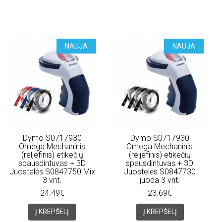
NAUJA
NAUJA
Dymo S0717930
Dymo S0717930
Omega Mechaninis
Omega Mechaninis
(reljefinis) etikečių
(reljefinis) etikečių
spausdintuvas + 3D
spausdintuvas + 3D
Juostelės S0847750 Mix
Juostelės S0847730
3 vnt.
juoda 3 vnt.
24.49€
23.69€
Į KREPŠELĮ
Į KREPŠELĮ