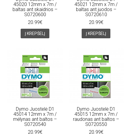
45020 12mm x 7m /
45021 12mm x 7m /
baltas ant skaidrios –
baltas ant juodos –
S0720600
S0720610
20.99€
20.99€
Į KREPŠELĮ
Į KREPŠELĮ
Dymo Juostelė D1
Dymo Juostelė D1
45014 12mm x 7m /
45015 12mm x 7m /
mėlynas ant baltos –
raudonas ant baltos –
S0720540
S0720550
20.99€
20.99€