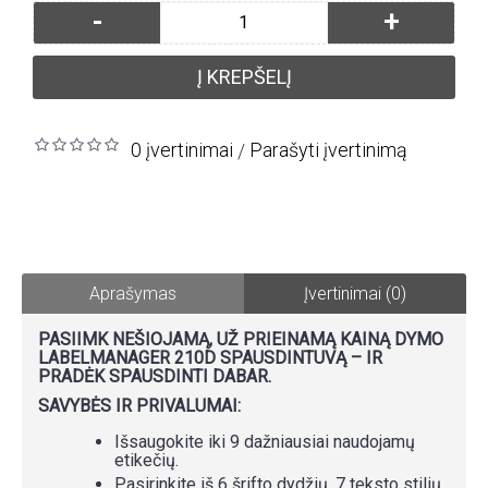
-
+
Į KREPŠELĮ
0 įvertinimai
Parašyti įvertinimą
/
Aprašymas
Įvertinimai (0)
PASIIMK NEŠIOJAMĄ, UŽ PRIEINAMĄ KAINĄ DYMO
LABELMANAGER 210D SPAUSDINTUVĄ – IR
PRADĖK SPAUSDINTI DABAR.
SAVYBĖS IR PRIVALUMAI:
Išsaugokite iki 9 dažniausiai naudojamų
etikečių.
Pasirinkite iš 6 šrifto dydžių, 7 teksto stilių