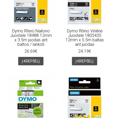
Dymo Rhino Nailono
Dymo Rhino Vinilinė
Juostelė 18488 12mm
Juostelė 1805435
x 3.5m juodas ant
12mm x 5.5m baltas
baltos / lanksti
ant juodas
26.69€
24.19€
Į KREPŠELĮ
Į KREPŠELĮ