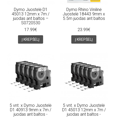
Dymo Juostelė D1
Dymo Rhino Vinilinė
45013 12mm x 7m /
Juostelė 18443 9mm x
juodas ant baltos –
5.5m juodas ant baltos
S0720530
17.99€
23.99€
Į KREPŠELĮ
Į KREPŠELĮ
5 vnt. x Dymo Juostelė
5 vnt. x Dymo Juostelė
D1 40913 9mm x 7m /
D1 45013 12mm x 7m /
juodas ant baltos -
juodas ant baltos -