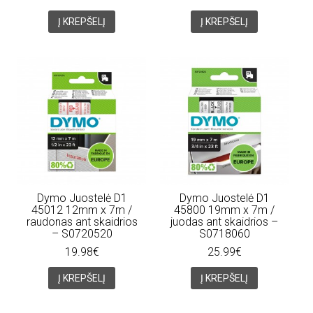
Į KREPŠELĮ
Į KREPŠELĮ
Dymo Juostelė D1
Dymo Juostelė D1
45012 12mm x 7m /
45800 19mm x 7m /
raudonas ant skaidrios
juodas ant skaidrios –
– S0720520
S0718060
19.98€
25.99€
Į KREPŠELĮ
Į KREPŠELĮ