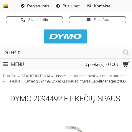
Registruotis
Prisijungti
Kontaktai
Skambinkite
El. paštas
MENU
0 prekė(s) - 0.00€
Pradžia
SPAUSDINTUVAI
Juostelių spausdintuvai
LabelManager
Paieška
Dymo 2094492 Etikečių spausdintuvas LabelManager 210D
DYMO 2094492 ETIKEČIŲ SPAUSDINTUVAS LABELMANAGER 210D