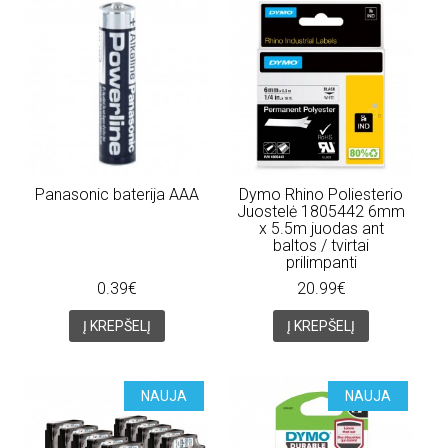
Panasonic baterija AAA
Dymo Rhino Poliesterio
Juostelė 1805442 6mm
x 5.5m juodas ant
baltos / tvirtai
prilimpanti
0.39€
20.99€
Į KREPŠELĮ
Į KREPŠELĮ
NAUJA
NAUJA