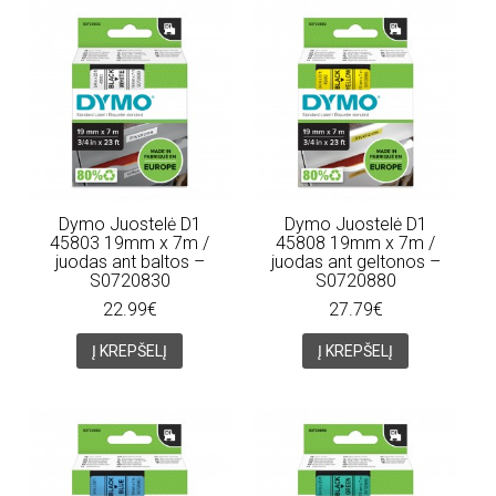
Dymo Juostelė D1
Dymo Juostelė D1
45803 19mm x 7m /
45808 19mm x 7m /
juodas ant baltos –
juodas ant geltonos –
S0720830
S0720880
22.99€
27.79€
Į KREPŠELĮ
Į KREPŠELĮ