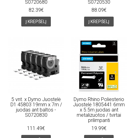
S0720680
S0720530
82.39€
88.09€
Į KREPŠELĮ
Į KREPŠELĮ
5 vnt. x Dymo Juostelė
Dymo Rhino Poliesterio
D1 45803 19mm x 7m /
Juostelė 1805441 6mm
juodas ant baltos -
x 5.5m juodas ant
S0720830
metalizuotos / tvirtai
prilimpanti
111.49€
19.99€