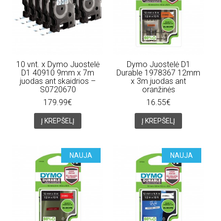
10 vnt. x Dymo Juostelė
Dymo Juostelė D1
D1 40910 9mm x 7m
Durable 1978367 12mm
juodas ant skaidrios –
x 3m juodas ant
S0720670
oranžinės
179.99€
16.55€
Į KREPŠELĮ
Į KREPŠELĮ
NAUJA
NAUJA