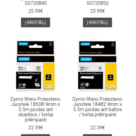
S0720840
S0720850
25.99€
23.99€
Į KREPŠELĮ
Į KREPŠELĮ
Dymo Rhino Poliesterio
Dymo Rhino Poliesterio
Juostelė 18508 9mm x
Juostelė 18482 9mm x
5.5m juodas ant
5.5m juodas ant baltos
skaidrios / tvirtai
/ tvirtai prilimpanti
prilimpanti
22.39€
22.39€