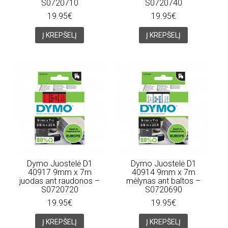
S0720710
S0720740
19.95€
19.95€
Į KREPŠELĮ
Į KREPŠELĮ
Dymo Juostelė D1
Dymo Juostelė D1
40917 9mm x 7m
40914 9mm x 7m
juodas ant raudonos –
mėlynas ant baltos –
S0720720
S0720690
19.95€
19.95€
Į KREPŠELĮ
Į KREPŠELĮ