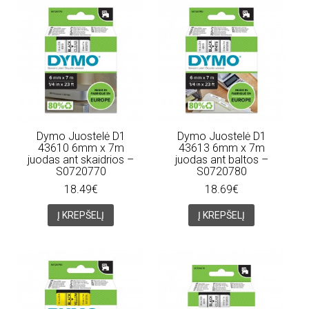
Dymo Juostelė D1
Dymo Juostelė D1
43610 6mm x 7m
43613 6mm x 7m
juodas ant skaidrios –
juodas ant baltos –
S0720770
S0720780
18.49€
18.69€
Į KREPŠELĮ
Į KREPŠELĮ