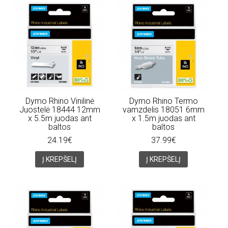
Dymo Rhino Vinilinė
Dymo Rhino Termo
Juostelė 18444 12mm
vamzdelis 18051 6mm
x 5.5m juodas ant
x 1.5m juodas ant
baltos
baltos
24.19€
37.99€
Į KREPŠELĮ
Į KREPŠELĮ