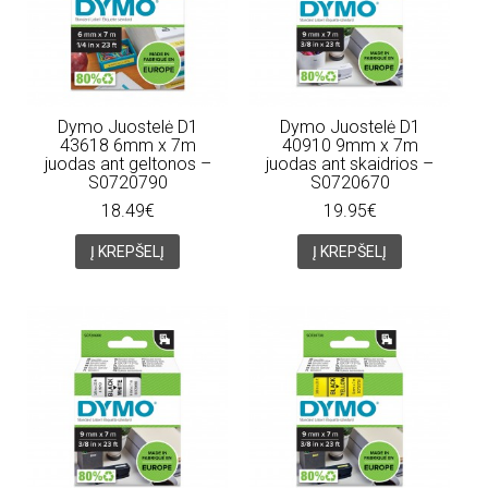
Dymo Juostelė D1
Dymo Juostelė D1
43618 6mm x 7m
40910 9mm x 7m
juodas ant geltonos –
juodas ant skaidrios –
S0720790
S0720670
18.49€
19.95€
Į KREPŠELĮ
Į KREPŠELĮ