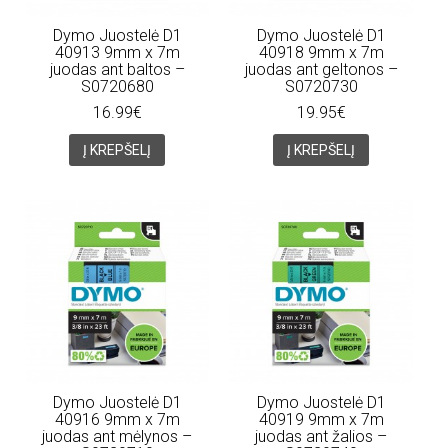
Dymo Juostelė D1
Dymo Juostelė D1
40913 9mm x 7m
40918 9mm x 7m
juodas ant baltos –
juodas ant geltonos –
S0720680
S0720730
16.99€
19.95€
Į KREPŠELĮ
Į KREPŠELĮ
Dymo Juostelė D1
Dymo Juostelė D1
40916 9mm x 7m
40919 9mm x 7m
juodas ant mėlynos –
juodas ant žalios –