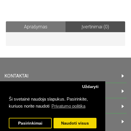
Aprašymas
Įvertinimai (0)
KONTAKTAI
Uždaryti
INFORMACIJA
Ši svetainė naudoja slapukus. Pasirinkite,
PIRKĖJAMS
kuriuos norite naudoti
Privatumo politika
DARBO LAIKAS:
Pasirinkimai
Naudoti visus