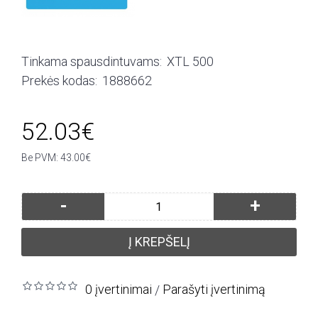
Tinkama spausdintuvams:
XTL 500
Prekės kodas:
1888662
52.03€
Be PVM: 43.00€
-
+
Į KREPŠELĮ
0 įvertinimai
Parašyti įvertinimą
/