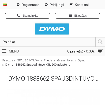
Registruotis
Prisijungti
Kontaktai
Skambinkite
El. paštas
MENU
0 prekė(s) - 0.00€
Pradžia
SPAUSDINTUVAI
Priedai
Gramintojas
Dymo
Dymo 1888662 Spausdintuvo XTL 500 adapteris
DYMO 1888662 SPAUSDINTUVO XTL 500 ADAPTERIS