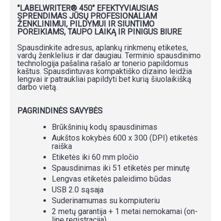
"LABELWRITER® 450" EFEKTYVIAUSIAS
SPRENDIMAS JŪSŲ PROFESIONALIAM
ŽENKLINIMUI, PILDYMUI IR SIUNTIMO
POREIKIAMS, TAUPO LAIKĄ IR PINIGUS BIURE
Spausdinkite adresus, aplankų rinkmenų etiketes,
vardų ženklelius ir dar daugiau. Terminio spausdinimo
technologija pašalina rašalo ar tonerio papildomus
kaštus. Spausdintuvas kompaktiško dizaino leidžia
lengvai ir patraukliai papildyti bet kurią šiuolaikišką
darbo vietą.
PAGRINDINĖS SAVYBĖS
Brūkšninių kodų spausdinimas
Aukštos kokybės 600 x 300 (DPI) etiketės
raiška
Etiketės iki 60 mm pločio
Spausdinimas iki 51 etiketės per minutę
Lengvas etiketės paleidimo būdas
USB 2.0 sąsaja
Suderinamumas su kompiuteriu
2 metų garantija + 1 metai nemokamai (on-
line registracija)