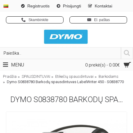
Registruotis
Prisijungti
Kontaktai
Skambinkite
El. paštas
MENU
0 prekė(s) - 0.00€
Pradžia
SPAUSDINTUVAI
Etikečių spausdintuvai
Barkodams
Dymo S0838780 Barkodų spausdintuvas LabelWriter 450 - S0838770
DYMO S0838780 BARKODŲ SPAUSDINTUVAS LABELWRITER 450 - S0838770