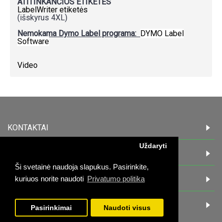
ATITINKANČIOS ETIKETĖS
LabelWriter etiketės
(išskyrus 4XL)
Nemokama Dymo Label programa:
DYMO Label
Software
Video
KONTAKTAI
Uždaryti
INFORMACIJA
Ši svetainė naudoja slapukus. Pasirinkite,
PIRKĖJAMS
kuriuos norite naudoti
Privatumo politika
DARBO LAIKAS:
Pasirinkimai
Naudoti visus