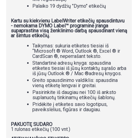
Palaiko 19 dydžių "Dymo" etikečių
Kartu su kiekvienu LabelWriter etikečių spausdintuvu
- nemokama DYMO Label™ programinė įranga
supaprastina visą ženklinimo darbą spausdinant vieną
ar šimtus etikečių.
Taikymas: sukuria etiketes tiesiai iš
“Microsoft ® Word, Outlook ®, Excel ® ir
CardScan ®, neperrašant teksto.
Standartinė adresų knyga: spausdina
etiketes tiesiai iš jūsų kontaktų sąrašo arba
iš jūsų Outlook ® / Mac ®adresų knygos.
Greito spausdinimo valdiklis: spausdina
vieną etiketę lengvai ir greitai.
Pasirinkite iš daugiau nei 100 iš anksto
suplanuotų tinkinamų etikečių šablonų.
Pridėkite į etiketes savo logotipus,
paveikslėlius, figūras ir daugiau.
PAKUOTĘ SUDARO
1 rulonas etikečių (100 vnt.)