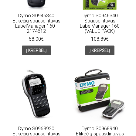
Dymo S0946340
Dymo S0946340
Etikečių spausdintuvas
Spausdintuvas
LabelManager 160 -
LabelManager 160
2174612
(VALUE PACK)
58.00€
108.89€
Į KREPŠELĮ
Į KREPŠELĮ
Dymo S0968920
Dymo S0968940
Etikečių spausdintuvas
Etikečių spausdintuvas