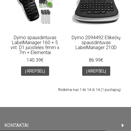
Dymo spausdintuvas
Dymo 2094492 Etikečių
LabelManager 160 + 5
spausdintuvas
vnt. D1 juostelės 9mm x
LabelManager 210D
7m + Elementai
140.39€
86.99€
Į KREPŠELĮ
Į KREPŠELĮ
Rodoma nuo 1 iki 14 iš 14 (1 puslapių)
KONTAKTAI