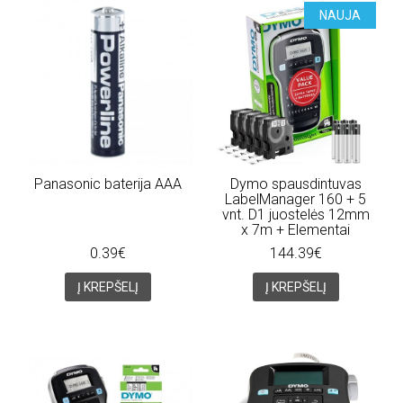
NAUJA
Panasonic baterija AAA
Dymo spausdintuvas
LabelManager 160 + 5
vnt. D1 juostelės 12mm
x 7m + Elementai
0.39€
144.39€
Į KREPŠELĮ
Į KREPŠELĮ