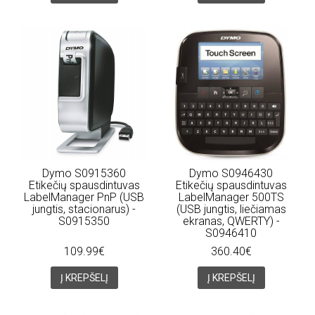
Dymo S0915360
Dymo S0946430
Etikečių spausdintuvas
Etikečių spausdintuvas
LabelManager PnP (USB
LabelManager 500TS
jungtis, stacionarus) -
(USB jungtis, liečiamas
S0915350
ekranas, QWERTY) -
S0946410
109.99€
360.40€
Į KREPŠELĮ
Į KREPŠELĮ