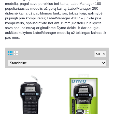
modelių, pagal savo poreikius bei kainą. LabelManager 160 –
populiariausias modelis už gerą kainą; LabelManager 280 –
didesnė kaina už papildomas funkcijas, tokias kaip, galimybė
prijungti prie kompiuteriu; LabelManager 420P – junkite prie
kompiuterio, spausdintkite net ant 19mm juostelių ir laikykite
savo spausdintuvą originaliame Dymo dėkle. Ir dar daugiau
aukštos kokybės LabelManager modelių už teisingas kainas tik
pas mus.