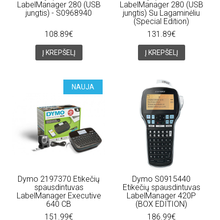
LabelManager 280 (USB
LabelManager 280 (USB
jungtis) - S0968940
jungtis) Su Lagaminėliu
(Special Edition)
108.89€
131.89€
Į KREPŠELĮ
Į KREPŠELĮ
NAUJA
Dymo 2197370 Etikečių
Dymo S0915440
spausdintuvas
Etikečių spausdintuvas
LabelManager Executive
LabelManager 420P
640 CB
(BOX EDITION)
151.99€
186.99€