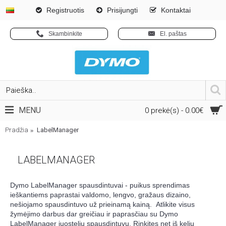
Registruotis
Prisijungti
Kontaktai
Skambinkite
El. paštas
MENU
0 prekė(s) - 0.00€
Pradžia
LabelManager
LABELMANAGER
Dymo LabelManager spausdintuvai - puikus sprendimas
ieškantiems paprastai valdomo, lengvo, gražaus dizaino,
nešiojamo spausdintuvo už prieinamą kainą. Atlikite visus
žymėjimo darbus dar greičiau ir paprasčiau su Dymo
LabelManager juostelių spausdintuvu. Rinkites net iš kelių