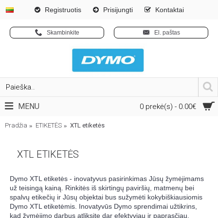
Registruotis
Prisijungti
Kontaktai
Skambinkite
El. paštas
MENU
0 prekė(s) - 0.00€
Pradžia
ETIKETĖS
XTL etiketės
XTL ETIKETĖS
Dymo XTL etiketės - inovatyvus pasirinkimas Jūsų žymėjimams
už teisingą kainą. Rinkitės iš skirtingų paviršių, matmenų bei
spalvų etikečių ir Jūsų objektai bus sužymėti kokybiškiausiomis
Dymo XTL etiketėmis. Inovatyvūs Dymo sprendimai užtikrins,
kad žymėjimo darbus atliksite dar efektyviau ir paprasčiau.