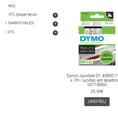
M11
XTL (pagal tipus)
+
SVARSTYKLĖS
+
XTL
+
Dymo Juostelė D1 45800
x 7m / juodas ant skaidri
S0718060
25.99€
Į KREPŠELĮ