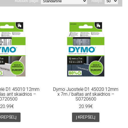
Rūšiuoti pagal:
Rodyti:
elė D1 45010 12mm
Dymo Juostelė D1 45020 12mm
as ant skaidrios –
x 7m / baltas ant skaidrios –
0720500
S0720600
20.99€
20.99€
 KREPŠELĮ
Į KREPŠELĮ