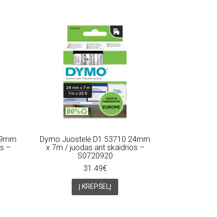
 19mm
Dymo Juostelė D1 53710 24mm
os –
x 7m / juodas ant skaidrios –
S0720920
31.49€
Į KREPŠELĮ