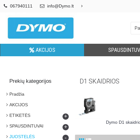
067940111
info@Dymo.lt
AKCIJOS
SPAUSDINTUV
D1 SKAIDRIOS
Prekių kategorijos
Pradžia
AKCIJOS
ETIKETĖS
+
Dymo D1 skaidrios 
SPAUSDINTUVAI
+
JUOSTELĖS
-