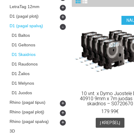
LetraTag 12mm
+
D1 (pagal plotį)
+
NA
D1 (pagal spalvą)
-
D1 Baltos
D1 Geltonos
D1 Skaidrios
D1 Raudonos
D1 Žalios
D1 Mėlynos
D1 Juodos
10 vnt. x Dymo Juostelė
40910 9mm x 7m juodas 
Rhino (pagal tipus)
+
skaidrios – S0720670
179.99€
Rhino (pagal plotį)
+
Rhino (pagal spalvą)
+
Į KREPŠELĮ
3D