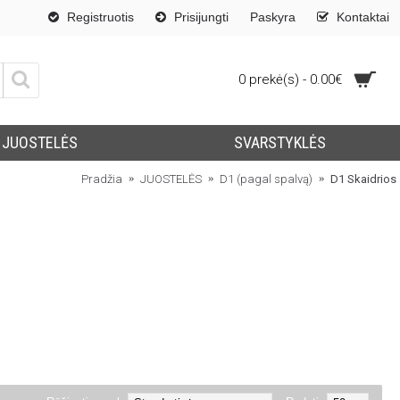
Registruotis
Prisijungti
Paskyra
Kontaktai
0 prekė(s) - 0.00€
JUOSTELĖS
SVARSTYKLĖS
Pradžia
JUOSTELĖS
D1 (pagal spalvą)
D1 Skaidrios