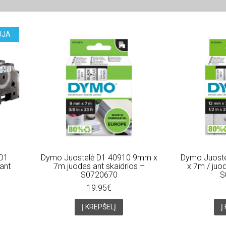
UJA
 D1
Dymo Juostelė D1 40910 9mm x
Dymo Juost
ant
7m juodas ant skaidrios –
x 7m / juod
S0720670
S
19.95€
Į KREPŠELĮ
Į