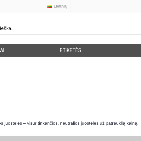
Lietuvių
AI
ETIKETĖS
juostelės – visur tinkančios, neutralios juostelės už patrauklią kainą.