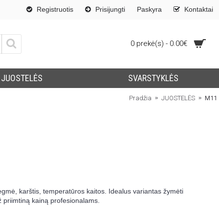
Registruotis
Prisijungti
Paskyra
Kontaktai
0 prekė(s) - 0.00€
JUOSTELĖS
SVARSTYKLĖS
Pradžia
JUOSTELĖS
M11
ėgmė, karštis, temperatūros kaitos. Idealus variantas žymėti
 priimtiną kainą profesionalams.