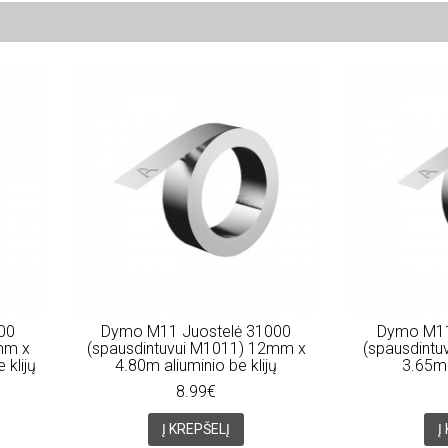
00
Dymo M11 Juostelė 31000
Dymo M11
mm x
(spausdintuvui M1011) 12mm x
(spausdint
 klijų
4.80m aliuminio be klijų
3.65m 
8.99€
Į KREPŠELĮ
Į