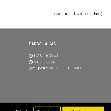
Rodoma nuo 1 iki 3 iš 3 (1 puslapių)
DARBO LAIKAS:
I-IV 8 - 16.30 val.
V 8 - 16.00 val.
(pietų pertrauka 12.30 - 13.30 val.)