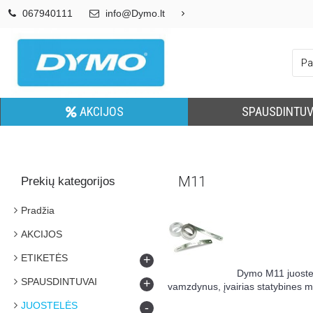
067940111
info@Dymo.lt
AKCIJOS
SPAUSDINTUV
M11
Prekių kategorijos
Pradžia
AKCIJOS
ETIKETĖS
+
Dymo M11 juostelė
SPAUSDINTUVAI
+
vamzdynus, įvairias statybines m
JUOSTELĖS
-