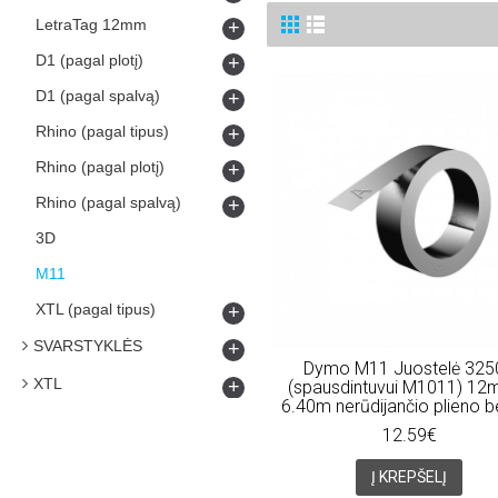
LetraTag 12mm
+
D1 (pagal plotį)
+
D1 (pagal spalvą)
+
Rhino (pagal tipus)
+
Rhino (pagal plotį)
+
Rhino (pagal spalvą)
+
3D
M11
XTL (pagal tipus)
+
SVARSTYKLĖS
+
Dymo M11 Juostelė 325
XTL
+
(spausdintuvui M1011) 12
6.40m nerūdijančio plieno be
12.59€
Į KREPŠELĮ