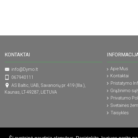
KONTAKTAI
INFORMACIJ
Apie Mus
info@Dymo.lt
Kontaktai
067940111
Pristatymo In
AS Baltic, UAB, Savanorių pr. 419 (IIIa.),
Grąžinimo są
Kaunas, LT-49287, LIETUVA
Privatumo Pol
Svetainės žem
Taisyklės