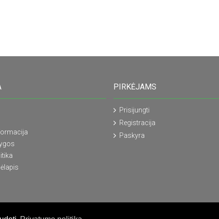
A
PIRKĖJAMS
Prisijungti
Registracija
formacija
Paskyra
lygos
itika
ėlapis