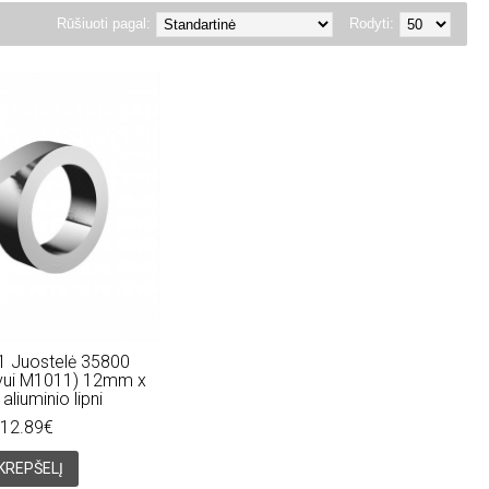
Rūšiuoti pagal:
Rodyti:
 Juostelė 35800
uvui M1011) 12mm x
aliuminio lipni
12.89€
 KREPŠELĮ