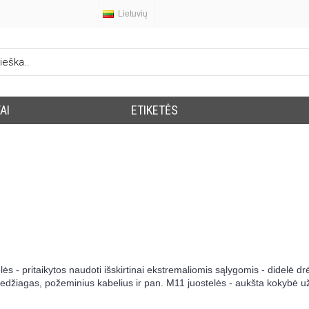
Lietuvių
AI
ETIKETĖS
s - pritaikytos naudoti išskirtinai ekstremaliomis sąlygomis - didelė dr
edžiagas, požeminius kabelius ir pan. M11 juostelės - aukšta kokybė už