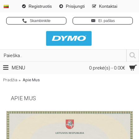
Registruotis
Prisijungti
Kontaktai
Skambinkite
El. paštas
MENU
0 prekė(s) - 0.00€
Pradžia
Apie Mus
APIE MUS