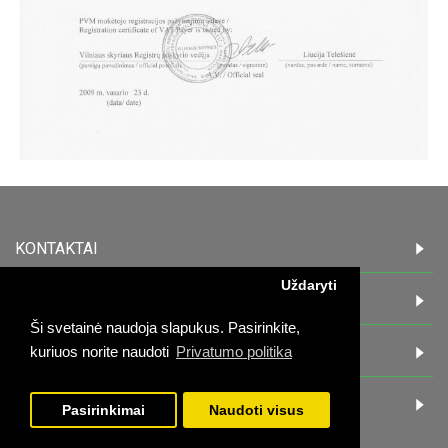
KONTAKTAI
Uždaryti
INFORMACIJA
Ši svetainė naudoja slapukus. Pasirinkite,
PIRKĖJAMS
kuriuos norite naudoti
Privatumo politika
DARBO LAIKAS:
Pasirinkimai
Naudoti visus