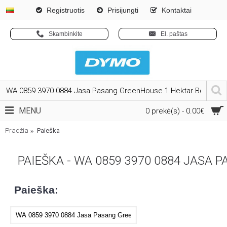
Registruotis
Prisijungti
Kontaktai
Skambinkite
El. paštas
MENU
0 prekė(s) - 0.00€
Pradžia
Paieška
PAIEŠKA - WA 0859 3970 0884 JAS
Paieška: