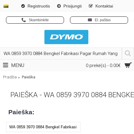
Registruotis
Prisijungti
Kontaktai
Skambinkite
El. paštas
MENU
0 prekė(s) - 0.00€
Pradžia
Paieška
PAIEŠKA - WA 0859 3970 0884 BEN
Paieška: