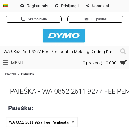
Registruotis
Prisijungti
Kontaktai
Skambinkite
El. paštas
MENU
0 prekė(s) - 0.00€
Pradžia
Paieška
PAIEŠKA - WA 0852 2611 9277 FEE
Paieška: