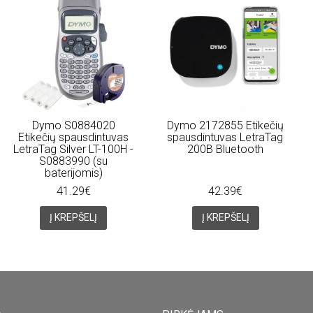
Dymo S0884020
Dymo 2172855 Etikečių
Etikečių spausdintuvas
spausdintuvas LetraTag
LetraTag Silver LT-100H -
200B Bluetooth
S0883990 (su
baterijomis)
41.29€
42.39€
Į KREPŠELĮ
Į KREPŠELĮ