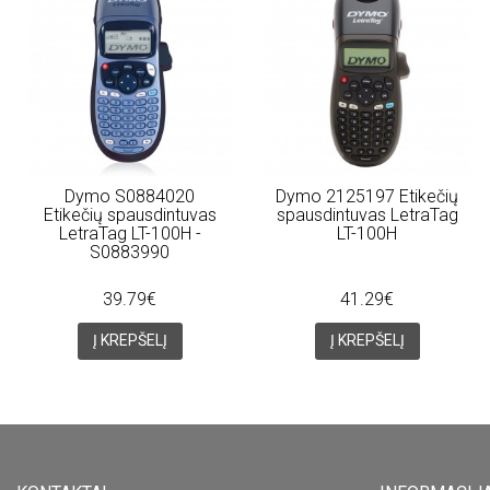
Dymo S0884020
Dymo 2125197 Etikečių
Etikečių spausdintuvas
spausdintuvas LetraTag
LetraTag LT-100H -
LT-100H
S0883990
39.79€
41.29€
Į KREPŠELĮ
Į KREPŠELĮ