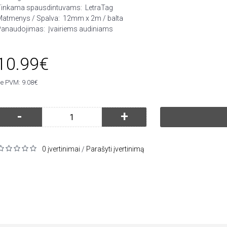
Tinkama spausdintuvams:
LetraTag
Matmenys / Spalva:
12mm x 2m / balta
Panaudojimas:
Įvairiems audiniams
10.99€
e PVM: 9.08€
-
+
0 įvertinimai
Parašyti įvertinimą
/