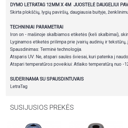
DYMO LETRATAG 12MM X 4M JUOSTELĖ DAUGELIUI PAV
Skirta plokščių, lygių paviršių, daugiausia buityje, ženklinim
TECHNINIAI PARAMETRAI
Iron on - mašinoje skalbiamos etiketės (keli skalbimai), skir
Lyginamos etiketės prilimpa prie įvairių audinių ir tekstūrų, 
Spausdinimas: Terminė technologija.
Atsparis UV: Ne, atspari saulės šviesai, kuri patenka į naud
Atspari temperatūros poveikiui: Atlaiko temperatūrą nuo -12
SUDERINAMA SU SPAUSDINTUVAIS
LetraTag
SUSIJUSIOS PREKĖS