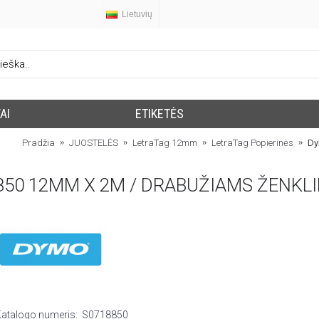
Lietuvių
AI
ETIKETĖS
Pradžia
JUOSTELĖS
LetraTag 12mm
LetraTag Popierinės
Dy
50 12MM X 2M / DRABUŽIAMS ŽENKLIN
Katalogo numeris:
S0718850