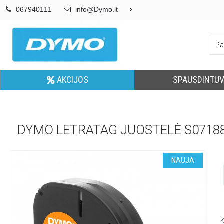
067940111
info@Dymo.lt
AKCIJOS
SPAUSDINTUV
DYMO LETRATAG JUOSTELĖ S07188
NAUJA