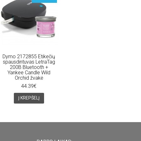
Dymo 2172855 Etikečių
spausdintuvas LetraTag
200B Bluetooth +
Yankee Candle Wild
Orchid žvakė
44.39€
Į KREPŠELĮ