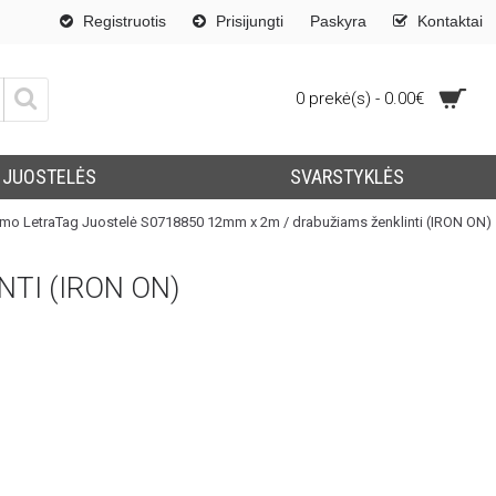
Registruotis
Prisijungti
Paskyra
Kontaktai
0 prekė(s) - 0.00€
JUOSTELĖS
SVARSTYKLĖS
mo LetraTag Juostelė S0718850 12mm x 2m / drabužiams ženklinti (IRON ON)
TI (IRON ON)