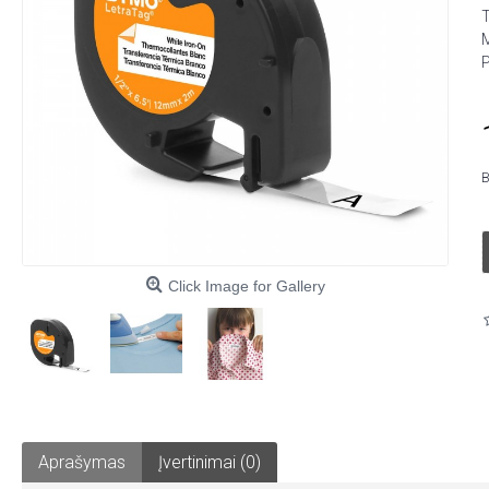
B
Click Image for Gallery
Aprašymas
Įvertinimai (0)