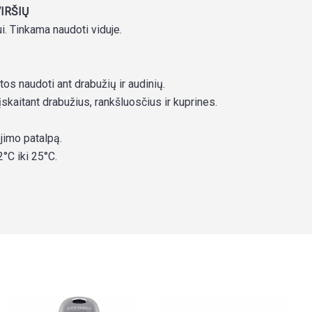
IRŠIŲ
ui. Tinkama naudoti viduje.
tos naudoti ant drabužių ir audinių.
įskaitant drabužius, rankšluosčius ir kuprines.
ojimo patalpą.
°C iki 25°C.