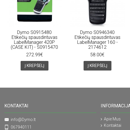
Dymo S0915480
Dymo S0946340
Etikečių spausdintuvas
Etikečių spausdintuvas
LabelManager 420P
LabelManager 160 -
(CASE KIT) - S0915470
2174612
272.99€
58.00€
Į KREPŠELĮ
Į KREPŠELĮ
KONTAKTAI
INFORMACIJ
Apie Mus
info@Dymo.lt
Kontaktai
067940111