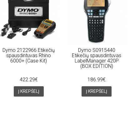
Dymo 2122966 Etikečių
Dymo S0915440
spausdintuvas Rhino
Etikečių spausdintuvas
6000+ (Case Kit)
LabelManager 420P
(BOX EDITION)
422.29€
186.99€
Į KREPŠELĮ
Į KREPŠELĮ