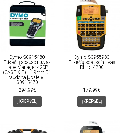
Dymo S0915480
Dymo S0955980
Etikečių spausdintuvas
Etikečių spausdintuvas
LabelManager 420P
Rhino 4200
(CASE KIT) + 19mm D1
raudona juostelė -
S0915470
294.99€
179.99€
Į KREPŠELĮ
Į KREPŠELĮ