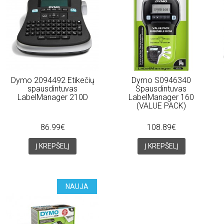
Dymo 2094492 Etikečių
Dymo S0946340
spausdintuvas
Spausdintuvas
LabelManager 210D
LabelManager 160
(VALUE PACK)
86.99€
108.89€
Į KREPŠELĮ
Į KREPŠELĮ
NAUJA