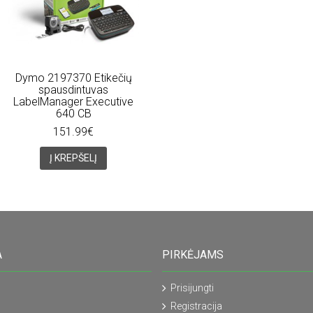
Dymo 2197370 Etikečių
spausdintuvas
LabelManager Executive
640 CB
151.99€
Į KREPŠELĮ
A
PIRKĖJAMS
Prisijungti
Registracija