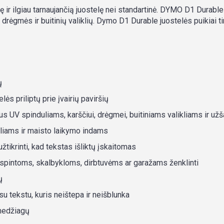
nę ir ilgiau tarnaujančią juostelę nei standartinė. DYMO D1 Durable
, drėgmės ir buitinių valiklių. Dymo D1 Durable juostelės puikiai t
ų
elės priliptų prie įvairių paviršių
us UV spinduliams, karščiui, drėgmei, buitiniams valikliams ir u
eliams ir maisto laikymo indams
tikrinti, kad tekstas išliktų įskaitomas
s spintoms, skalbykloms, dirbtuvėms ar garažams ženklinti
ų
 tekstu, kuris neištepa ir neišblunka
medžiagų