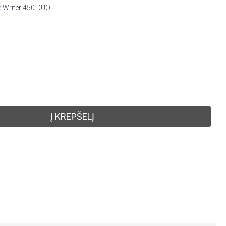
elWriter 450 DUO
Į KREPŠELĮ