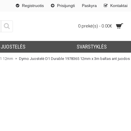
Registruotis
Prisijungti
Paskyra
Kontaktai
0 prekė(s) - 0.00€
JUOSTELĖS
SVARSTYKLĖS
1 12mm
Dymo Juostelė D1 Durable 1978365 12mm x 3m baltas ant juodos