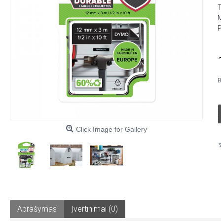
B
Click Image for Gallery
Aprašymas
Įvertinimai (0)