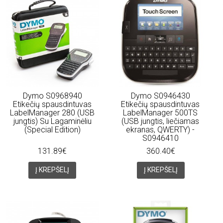
Dymo S0968940
Dymo S0946430
Etikečių spausdintuvas
Etikečių spausdintuvas
LabelManager 280 (USB
LabelManager 500TS
jungtis) Su Lagaminėliu
(USB jungtis, liečiamas
(Special Edition)
ekranas, QWERTY) -
S0946410
131.89€
360.40€
Į KREPŠELĮ
Į KREPŠELĮ