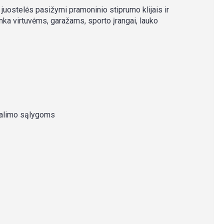
 juostelės pasižymi pramoninio stiprumo klijais ir
inka virtuvėms, garažams, sporto įrangai, lauko
žšalimo sąlygoms