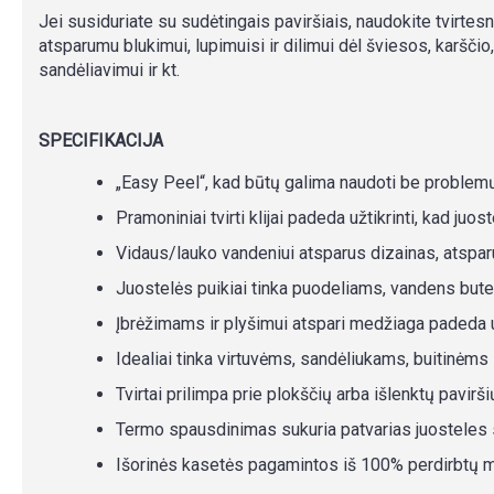
Jei susiduriate su sudėtingais paviršiais, naudokite tvirtes
atsparumu blukimui, lupimuisi ir dilimui dėl šviesos, karščio
sandėliavimui ir kt.
SPECIFIKACIJA
„Easy Peel“, kad būtų galima naudoti be problem
Pramoniniai tvirti klijai padeda užtikrinti, kad juost
Vidaus/lauko vandeniui atsparus dizainas, atspar
Juostelės puikiai tinka puodeliams, vandens but
Įbrėžimams ir plyšimui atspari medžiaga padeda už
Idealiai tinka virtuvėms, sandėliukams, buitinėm
Tvirtai prilimpa prie plokščių arba išlenktų pavirši
Termo spausdinimas sukuria patvarias juosteles su
Išorinės kasetės pagamintos iš 100% perdirbtų 