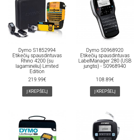
Dymo S1852994
Dymo S0968920
Etikečių spausdintuvas
Etikečių spausdintuvas
Rhino 4200 (su
LabelManager 280 (USB
lagaminėliu) Limited
jungtis) - S0968940
Edition
219.99€
108.89€
Į KREPŠELĮ
Į KREPŠELĮ