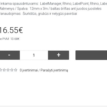
Tinkama spausdintuvams:
LabelManager, Rhino, LabelPoint, Rhino, Lab
Matmenys / Spalva:
12mm x 3m / baltas šriftas ant juodos juostelės
Panaudojimas:
Šiurkštūs, grubūs ir nelygūs paviršiai
16.55€
e PVM: 13.68€
-
+
0 įvertinimai
Parašyti įvertinimą
/