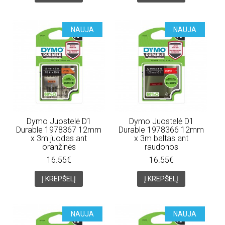
NAUJA
NAUJA
Dymo Juostelė D1
Dymo Juostelė D1
Durable 1978367 12mm
Durable 1978366 12mm
x 3m juodas ant
x 3m baltas ant
oranžinės
raudonos
16.55€
16.55€
Į KREPŠELĮ
Į KREPŠELĮ
NAUJA
NAUJA