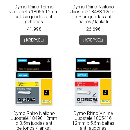
Dymo Rhino Termo
Dymo Rhino Nailono
vamzdelis 18056 12mm
Juostelė 18488 12mm
x 1.5m juodas ant
x 3.5m juodas ant
geltonos
baltos / lanksti
41.99€
26.69€
Į KREPŠELĮ
Į KREPŠELĮ
Dymo Rhino Nailono
Dymo Rhino Vinilinė
Juostelė 18490 12mm
Juostelė 1805416
x 3.5m juodas ant
12mm x 5.5m baltas
geltonos / lanksti
ant raudonas