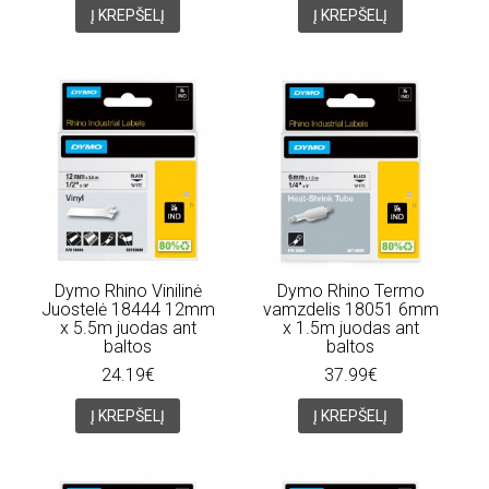
Į KREPŠELĮ
Į KREPŠELĮ
Dymo Rhino Vinilinė
Dymo Rhino Termo
Juostelė 18444 12mm
vamzdelis 18051 6mm
x 5.5m juodas ant
x 1.5m juodas ant
baltos
baltos
24.19€
37.99€
Į KREPŠELĮ
Į KREPŠELĮ