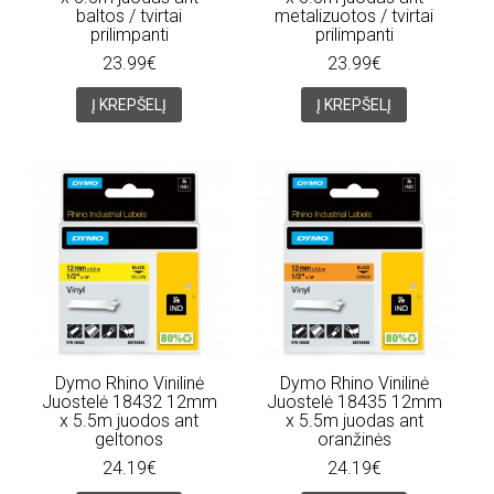
baltos / tvirtai
metalizuotos / tvirtai
prilimpanti
prilimpanti
23.99€
23.99€
Į KREPŠELĮ
Į KREPŠELĮ
Dymo Rhino Vinilinė
Dymo Rhino Vinilinė
Juostelė 18432 12mm
Juostelė 18435 12mm
x 5.5m juodos ant
x 5.5m juodas ant
geltonos
oranžinės
24.19€
24.19€