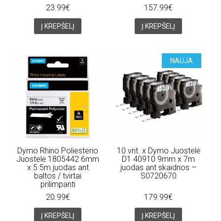
23.99€
157.99€
Į KREPŠELĮ
Į KREPŠELĮ
NAUJA
Dymo Rhino Poliesterio
10 vnt. x Dymo Juostelė
Juostelė 1805442 6mm
D1 40910 9mm x 7m
x 5.5m juodas ant
juodas ant skaidrios –
baltos / tvirtai
S0720670
prilimpanti
20.99€
179.99€
Į KREPŠELĮ
Į KREPŠELĮ