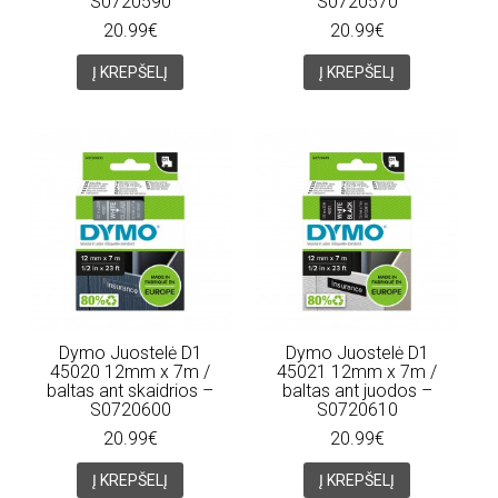
S0720590
S0720570
20.99€
20.99€
Į KREPŠELĮ
Į KREPŠELĮ
Dymo Juostelė D1
Dymo Juostelė D1
45020 12mm x 7m /
45021 12mm x 7m /
baltas ant skaidrios –
baltas ant juodos –
S0720600
S0720610
20.99€
20.99€
Į KREPŠELĮ
Į KREPŠELĮ