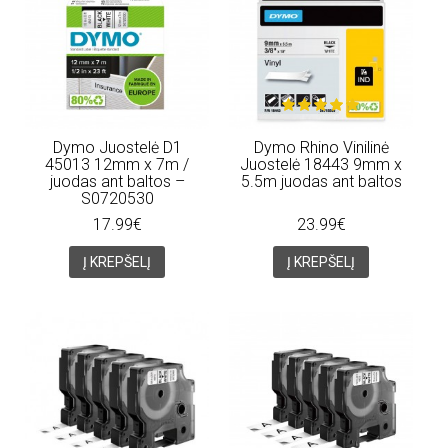
Dymo Juostelė D1
Dymo Rhino Vinilinė
45013 12mm x 7m /
Juostelė 18443 9mm x
juodas ant baltos –
5.5m juodas ant baltos
S0720530
17.99€
23.99€
Į KREPŠELĮ
Į KREPŠELĮ