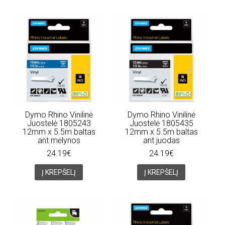
Dymo Rhino Vinilinė
Dymo Rhino Vinilinė
Juostelė 1805243
Juostelė 1805435
12mm x 5.5m baltas
12mm x 5.5m baltas
ant mėlynos
ant juodas
24.19€
24.19€
Į KREPŠELĮ
Į KREPŠELĮ