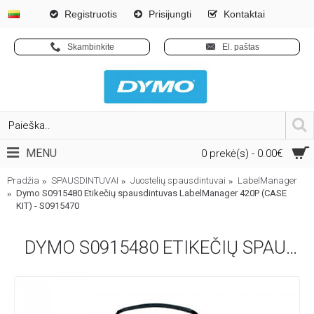
Registruotis
Prisijungti
Kontaktai
Skambinkite
El. paštas
MENU
0 prekė(s) - 0.00€
Pradžia
SPAUSDINTUVAI
Juostelių spausdintuvai
LabelManager
Dymo S0915480 Etikečių spausdintuvas LabelManager 420P (CASE
KIT) - S0915470
DYMO S0915480 ETIKEČIŲ SPAUSDINTUVAS LABELMANAGER 420P (CASE KIT) - S0915470