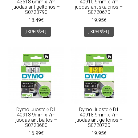
43618 6mm x 7m
40910 9mm x 7m
juodas ant geltonos –
juodas ant skaidrios –
S0720790
S0720670
18.49€
19.95€
Į KREPŠELĮ
Į KREPŠELĮ
Dymo Juostelė D1
Dymo Juostelė D1
40913 9mm x 7m
40918 9mm x 7m
juodas ant baltos –
juodas ant geltonos –
S0720680
S0720730
16.99€
19.95€