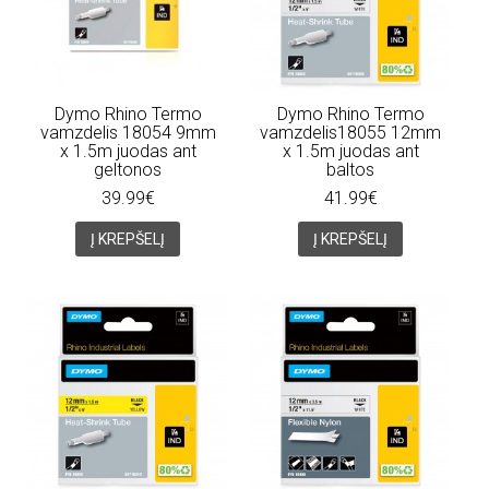
Dymo Rhino Termo
Dymo Rhino Termo
vamzdelis 18054 9mm
vamzdelis18055 12mm
x 1.5m juodas ant
x 1.5m juodas ant
geltonos
baltos
39.99€
41.99€
Į KREPŠELĮ
Į KREPŠELĮ