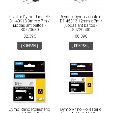
5 vnt. x Dymo Juostelė
5 vnt. x Dymo Juostelė
D1 40913 9mm x 7m /
D1 45013 12mm x 7m /
juodas ant baltos -
juodas ant baltos -
S0720680
S0720530
82.39€
88.09€
Į KREPŠELĮ
Į KREPŠELĮ
Dymo Rhino Poliesterio
Dymo Rhino Poliesterio