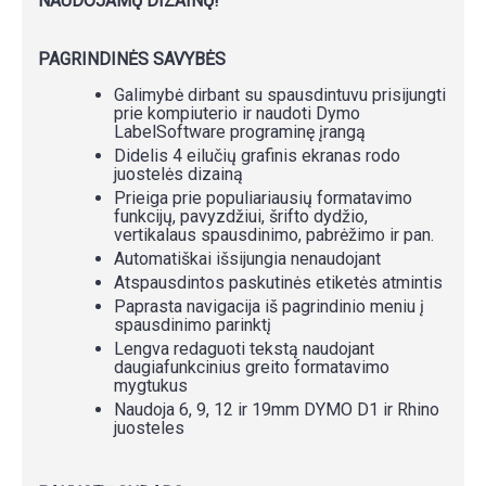
NAUDOJAMŲ DIZAINŲ!
PAGRINDINĖS SAVYBĖS
Galimybė dirbant su spausdintuvu prisijungti
prie kompiuterio ir naudoti Dymo
LabelSoftware programinę įrangą
Didelis 4 eilučių grafinis ekranas rodo
juostelės dizainą
Prieiga prie populiariausių formatavimo
funkcijų, pavyzdžiui, šrifto dydžio,
vertikalaus spausdinimo, pabrėžimo ir pan.
Automatiškai išsijungia nenaudojant
Atspausdintos paskutinės etiketės atmintis
Paprasta navigacija iš pagrindinio meniu į
spausdinimo parinktį
Lengva redaguoti tekstą naudojant
daugiafunkcinius greito formatavimo
mygtukus
Naudoja 6, 9, 12 ir 19mm DYMO D1 ir Rhino
juosteles