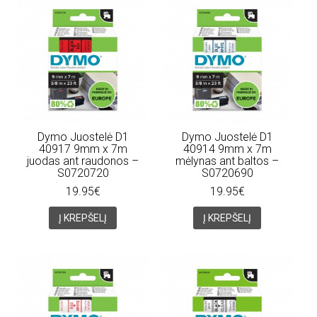
Dymo Juostelė D1
Dymo Juostelė D1
40917 9mm x 7m
40914 9mm x 7m
juodas ant raudonos –
mėlynas ant baltos –
S0720720
S0720690
19.95€
19.95€
Į KREPŠELĮ
Į KREPŠELĮ