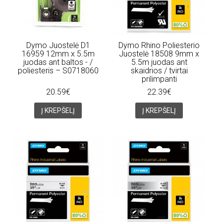
Dymo Juostelė D1
Dymo Rhino Poliesterio
16959 12mm x 5.5m
Juostelė 18508 9mm x
juodas ant baltos - /
5.5m juodas ant
poliesteris – S0718060
skaidrios / tvirtai
prilimpanti
20.59€
22.39€
Į KREPŠELĮ
Į KREPŠELĮ