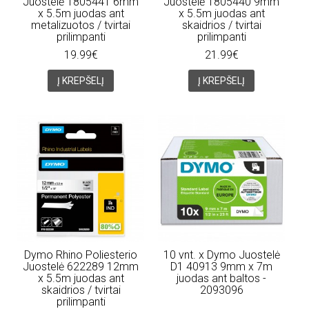
Juostelė 1805441 6mm
Juostelė 1805440 9mm
x 5.5m juodas ant
x 5.5m juodas ant
metalizuotos / tvirtai
skaidrios / tvirtai
prilimpanti
prilimpanti
19.99€
21.99€
Į KREPŠELĮ
Į KREPŠELĮ
Dymo Rhino Poliesterio
10 vnt. x Dymo Juostelė
Juostelė 622289 12mm
D1 40913 9mm x 7m
x 5.5m juodas ant
juodas ant baltos -
skaidrios / tvirtai
2093096
prilimpanti