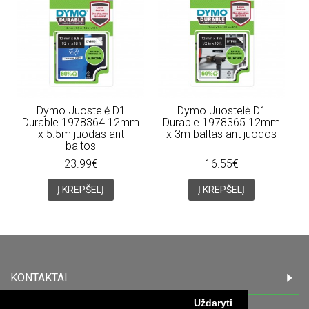
Dymo Juostelė D1
Dymo Juostelė D1
Durable 1978364 12mm
Durable 1978365 12mm
x 5.5m juodas ant
x 3m baltas ant juodos
baltos
23.99€
16.55€
Į KREPŠELĮ
Į KREPŠELĮ
KONTAKTAI
Uždaryti