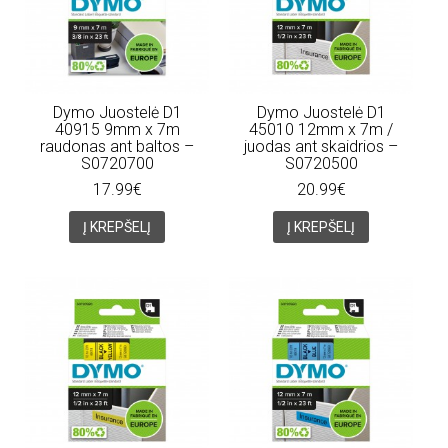
Dymo Juostelė D1
Dymo Juostelė D1
40915 9mm x 7m
45010 12mm x 7m /
raudonas ant baltos –
juodas ant skaidrios –
S0720700
S0720500
17.99€
20.99€
Į KREPŠELĮ
Į KREPŠELĮ