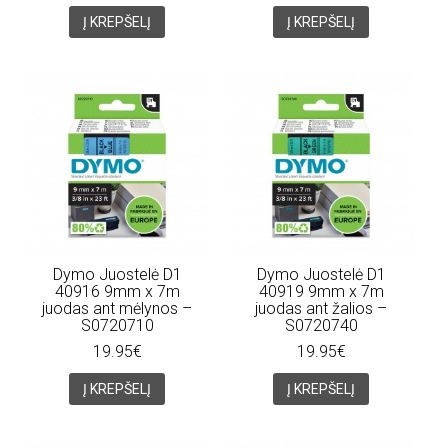
Į KREPŠELĮ
Į KREPŠELĮ
Dymo Juostelė D1
Dymo Juostelė D1
40916 9mm x 7m
40919 9mm x 7m
juodas ant mėlynos –
juodas ant žalios –
S0720710
S0720740
19.95€
19.95€
Į KREPŠELĮ
Į KREPŠELĮ