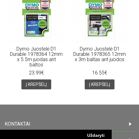
Dymo Juostelė D1
Dymo Juostelė D1
Durable 1978364 12mm
Durable 1978365 12mm
x 5.5m juodas ant
x 3m baltas ant juodos
baltos
23.99€
16.55€
Į KREPŠELĮ
Į KREPŠELĮ
KONTAKTAI
Uždaryti