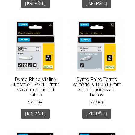
Į KREPŠELĮ
Į KREPŠELĮ
Dymo Rhino Vinilinė
Dymo Rhino Termo
Juostelė 18444 12mm
vamzdelis 18051 6mm
x 5.5m juodas ant
x 1.5m juodas ant
baltos
baltos
24.19€
37.99€
Į KREPŠELĮ
Į KREPŠELĮ