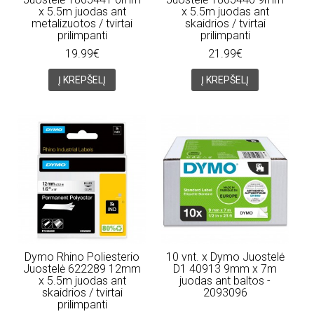
x 5.5m juodas ant
x 5.5m juodas ant
metalizuotos / tvirtai
skaidrios / tvirtai
prilimpanti
prilimpanti
19.99€
21.99€
Į KREPŠELĮ
Į KREPŠELĮ
Dymo Rhino Poliesterio
10 vnt. x Dymo Juostelė
Juostelė 622289 12mm
D1 40913 9mm x 7m
x 5.5m juodas ant
juodas ant baltos -
skaidrios / tvirtai
2093096
prilimpanti