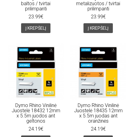
baltos / tvirtai
metalizuotos / tvirtai
prilimpanti
prilimpanti
23.99€
23.99€
Į KREPŠELĮ
Į KREPŠELĮ
Dymo Rhino Vinilinė
Dymo Rhino Vinilinė
Juostelė 18432 12mm
Juostelė 18435 12mm
x 5.5m juodos ant
x 5.5m juodas ant
geltonos
oranžinės
24.19€
24.19€