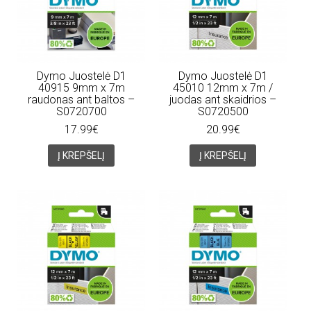
Dymo Juostelė D1
Dymo Juostelė D1
40915 9mm x 7m
45010 12mm x 7m /
raudonas ant baltos –
juodas ant skaidrios –
S0720700
S0720500
17.99€
20.99€
Į KREPŠELĮ
Į KREPŠELĮ