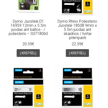
Dymo Juostelė D1
Dymo Rhino Poliesterio
16959 12mm x 5.5m
Juostelė 18508 9mm x
juodas ant baltos - /
5.5m juodas ant
poliesteris – S0718060
skaidrios / tvirtai
prilimpanti
20.59€
22.39€
Į KREPŠELĮ
Į KREPŠELĮ