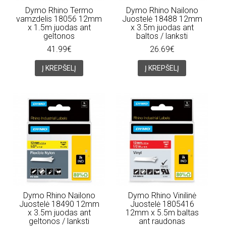
Dymo Rhino Termo
Dymo Rhino Nailono
vamzdelis 18056 12mm
Juostelė 18488 12mm
x 1.5m juodas ant
x 3.5m juodas ant
geltonos
baltos / lanksti
41.99€
26.69€
Į KREPŠELĮ
Į KREPŠELĮ
Dymo Rhino Nailono
Dymo Rhino Vinilinė
Juostelė 18490 12mm
Juostelė 1805416
x 3.5m juodas ant
12mm x 5.5m baltas
geltonos / lanksti
ant raudonas