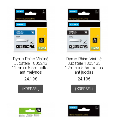
Dymo Rhino Vinilinė
Dymo Rhino Vinilinė
Juostelė 1805243
Juostelė 1805435
12mm x 5.5m baltas
12mm x 5.5m baltas
ant mėlynos
ant juodas
24.19€
24.19€
Į KREPŠELĮ
Į KREPŠELĮ