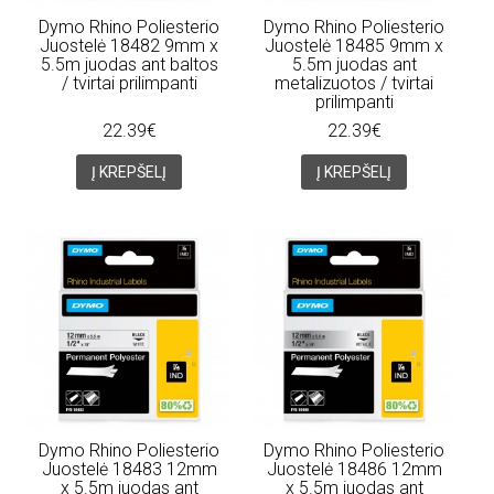
Dymo Rhino Poliesterio
Dymo Rhino Poliesterio
Juostelė 18482 9mm x
Juostelė 18485 9mm x
5.5m juodas ant baltos
5.5m juodas ant
/ tvirtai prilimpanti
metalizuotos / tvirtai
prilimpanti
22.39€
22.39€
Į KREPŠELĮ
Į KREPŠELĮ
Dymo Rhino Poliesterio
Dymo Rhino Poliesterio
Juostelė 18483 12mm
Juostelė 18486 12mm
x 5.5m juodas ant
x 5.5m juodas ant