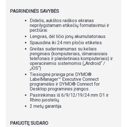
PAGRINDINĖS SAVYBĖS
Didelis, aukštos raiškos ekranas
neprilygstamam etikečių formatavimui ir
peržiūrai.
Lengvas, dėl ličio jonų akumuliatoriaus.
Spausdina iki 24 mm pločio etiketes.
Greitas suderinamumas su keliais
įrenginiais (kompiuteriais, išmaniaisiais
telefonais ir planšetiniais kompiuteriais) ir
operacinėmis sistemomis („Android“ /
„iOS“)
Tiesioginė prieiga prie DYMO®
LabelManager™ Executive Connect
programėlės ir DYMO® Connect for
Desktop programinės įrangos.
Pasirinkimas iš 6/9/12/19/24 mm D1 ir
Rhino juostelių.
2 metų garantija.
PAKUOTĘ SUDARO