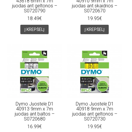
43618 6mm x 7m
40910 9mm x 7m
juodas ant geltonos –
juodas ant skaidrios –
S0720790
S0720670
18.49€
19.95€
Į KREPŠELĮ
Į KREPŠELĮ
Dymo Juostelė D1
Dymo Juostelė D1
40913 9mm x 7m
40918 9mm x 7m
juodas ant baltos –
juodas ant geltonos –
S0720680
S0720730
16.99€
19.95€