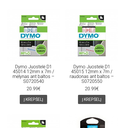
Dymo Juostelė D1
Dymo Juostelė D1
45014 12mm x 7m /
45015 12mm x 7m /
mėlynas ant baltos –
raudonas ant baltos –
S0720540
S0720550
20.99€
20.99€
Į KREPŠELĮ
Į KREPŠELĮ