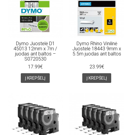
Dymo Juostelė D1
Dymo Rhino Vinilinė
45013 12mm x 7m /
Juostelė 18443 9mm x
juodas ant baltos –
5.5m juodas ant baltos
S0720530
17.99€
23.99€
Į KREPŠELĮ
Į KREPŠELĮ