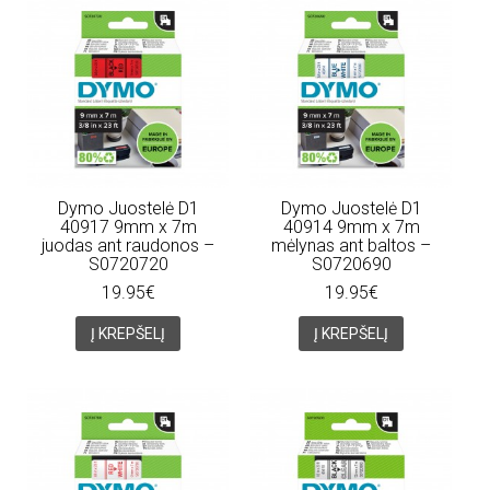
Dymo Juostelė D1
Dymo Juostelė D1
40917 9mm x 7m
40914 9mm x 7m
juodas ant raudonos –
mėlynas ant baltos –
S0720720
S0720690
19.95€
19.95€
Į KREPŠELĮ
Į KREPŠELĮ