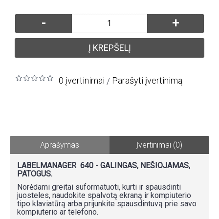
-
+
Į KREPŠELĮ
0 įvertinimai
Parašyti įvertinimą
/
Aprašymas
Įvertinimai (0)
LABELMANAGER 640 - GALINGAS, NEŠIOJAMAS,
PATOGUS.
Norėdami greitai suformatuoti, kurti ir spausdinti
juosteles, naudokite spalvotą ekraną ir kompiuterio
tipo klaviatūrą arba prijunkite spausdintuvą prie savo
kompiuterio ar telefono.