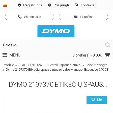
Registruotis
Prisijungti
Kontaktai
Skambinkite
El. paštas
MENU
0 prekė(s) - 0.00€
Pradžia
SPAUSDINTUVAI
Juostelių spausdintuvai
LabelManager
Dymo 2197370 Etikečių spausdintuvas LabelManager Executive 640 CB
DYMO 2197370 ETIKEČIŲ SPAUSDINTUVAS LABELMANAGER EXECUTIVE 640 CB
NAUJA