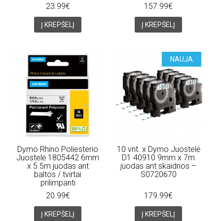
23.99€
157.99€
Į KREPŠELĮ
Į KREPŠELĮ
NAUJA
Dymo Rhino Poliesterio
10 vnt. x Dymo Juostelė
Juostelė 1805442 6mm
D1 40910 9mm x 7m
x 5.5m juodas ant
juodas ant skaidrios –
baltos / tvirtai
S0720670
prilimpanti
20.99€
179.99€
Į KREPŠELĮ
Į KREPŠELĮ