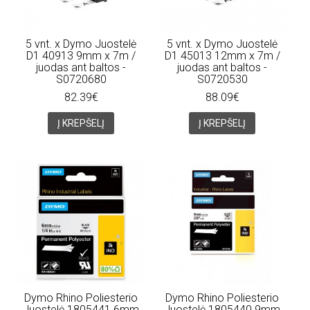
5 vnt. x Dymo Juostelė
5 vnt. x Dymo Juostelė
D1 40913 9mm x 7m /
D1 45013 12mm x 7m /
juodas ant baltos -
juodas ant baltos -
S0720680
S0720530
82.39€
88.09€
Į KREPŠELĮ
Į KREPŠELĮ
Dymo Rhino Poliesterio
Dymo Rhino Poliesterio
Juostelė 1805441 6mm
Juostelė 1805440 9mm