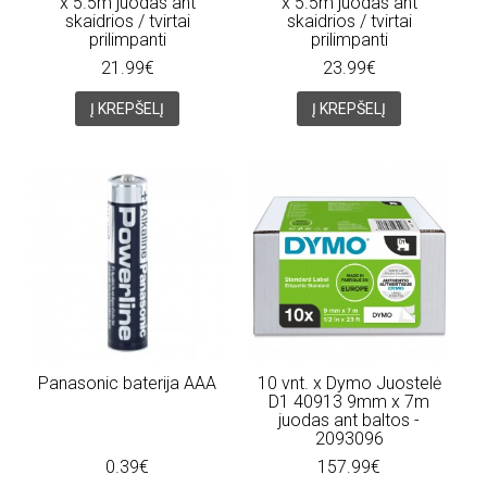
x 5.5m juodas ant
x 5.5m juodas ant
skaidrios / tvirtai
skaidrios / tvirtai
prilimpanti
prilimpanti
21.99€
23.99€
Į KREPŠELĮ
Į KREPŠELĮ
Panasonic baterija AAA
10 vnt. x Dymo Juostelė
D1 40913 9mm x 7m
juodas ant baltos -
2093096
0.39€
157.99€