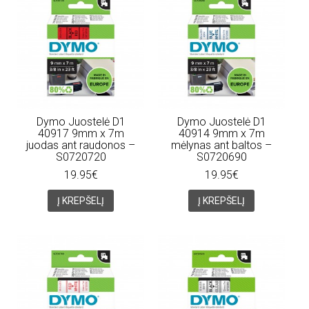
Dymo Juostelė D1
Dymo Juostelė D1
40917 9mm x 7m
40914 9mm x 7m
juodas ant raudonos –
mėlynas ant baltos –
S0720720
S0720690
19.95€
19.95€
Į KREPŠELĮ
Į KREPŠELĮ