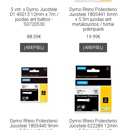
5 vnt. x Dymo Juostelė
Dymo Rhino Poliesterio
D1 45013 12mm x 7m /
Juostelė 1805441 6mm
juodas ant baltos -
x 5.5m juodas ant
S0720530
metalizuotos / tvirtai
prilimpanti
88.09€
19.99€
Į KREPŠELĮ
Į KREPŠELĮ
Dymo Rhino Poliesterio
Dymo Rhino Poliesterio
Juostelė 1805440 9mm
Juostelė 622289 12mm