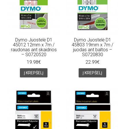
Dymo Juostelė D1
Dymo Juostelė D1
45012 12mm x 7m /
45803 19mm x 7m /
raudonas ant skaidrios
juodas ant baltos –
– S0720520
S0720830
19.98€
22.99€
Į KREPŠELĮ
Į KREPŠELĮ