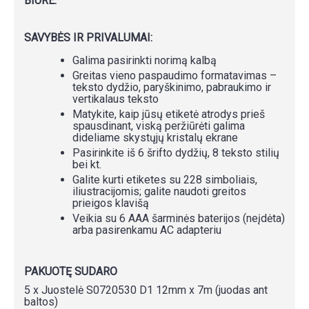
BIURE.
SAVYBĖS IR PRIVALUMAI:
Galima pasirinkti norimą kalbą
Greitas vieno paspaudimo formatavimas –
teksto dydžio, paryškinimo, pabraukimo ir
vertikalaus teksto
Matykite, kaip jūsų etiketė atrodys prieš
spausdinant, viską peržiūrėti galima
dideliame skystųjų kristalų ekrane
Pasirinkite iš 6 šrifto dydžių, 8 teksto stilių
bei kt.
Galite kurti etiketes su 228 simboliais,
iliustracijomis; galite naudoti greitos
prieigos klavišą
Veikia su 6 AAA šarminės baterijos (neįdėta)
arba pasirenkamu AC adapteriu
PAKUOTĘ SUDARO
5 x Juostelė S0720530 D1 12mm x 7m (juodas ant
baltos)