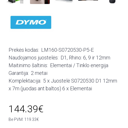
Prekės kodas:
LM160-S0720530-P5-E
Naudojamos juostelės:
D1, Rhino: 6, 9 ir 12mm
Maitinimo šaltinis:
Elementai / Tinklo energija
Garantija:
2 metai
Komplektacija:
5 x Juostelė S0720530 D1 12mm
x 7m (juodas ant baltos) 6 x Elementai
144.39€
Be PVM: 119.33€