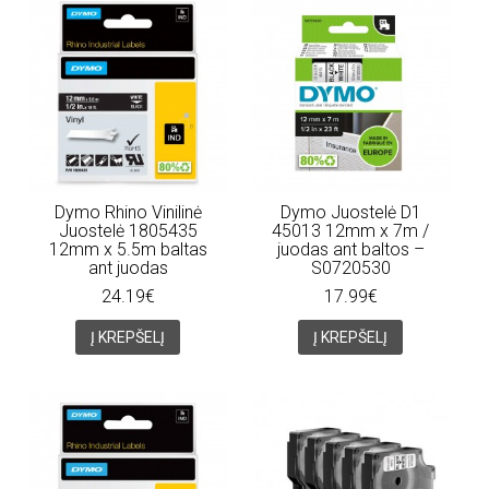
Dymo Rhino Vinilinė
Dymo Juostelė D1
Juostelė 1805435
45013 12mm x 7m /
12mm x 5.5m baltas
juodas ant baltos –
ant juodas
S0720530
24.19€
17.99€
Į KREPŠELĮ
Į KREPŠELĮ