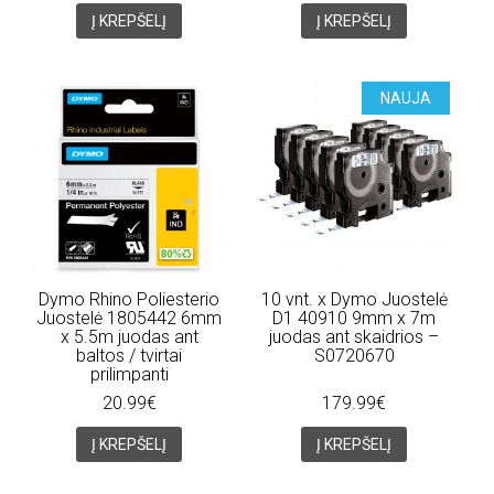
Į KREPŠELĮ
Į KREPŠELĮ
NAUJA
Dymo Rhino Poliesterio
10 vnt. x Dymo Juostelė
Juostelė 1805442 6mm
D1 40910 9mm x 7m
x 5.5m juodas ant
juodas ant skaidrios –
baltos / tvirtai
S0720670
prilimpanti
20.99€
179.99€
Į KREPŠELĮ
Į KREPŠELĮ