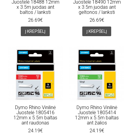
Juostelė 18488 12mm
Juostelė 18490 12mm
x 3.5m juodas ant
x 3.5m juodas ant
baltos / lanksti
geltonos / lanksti
26.69€
26.69€
Į KREPŠELĮ
Į KREPŠELĮ
Dymo Rhino Vinilinė
Dymo Rhino Vinilinė
Juostelė 1805416
Juostelė 1805414
12mm x 5.5m baltas
12mm x 5.5m baltas
ant raudonas
ant žalios
24.19€
24.19€