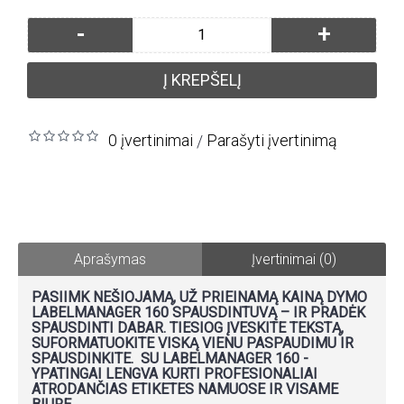
-
+
Į KREPŠELĮ
0 įvertinimai
Parašyti įvertinimą
/
Aprašymas
Įvertinimai (0)
PASIIMK NEŠIOJAMĄ, UŽ PRIEINAMĄ KAINĄ DYMO
LABELMANAGER 160 SPAUSDINTUVĄ – IR PRADĖK
SPAUSDINTI DABAR. TIESIOG ĮVESKITE TEKSTĄ,
SUFORMATUOKITE VISKĄ VIENU PASPAUDIMU IR
SPAUSDINKITE. SU LABELMANAGER 160 -
YPATINGAI LENGVA KURTI PROFESIONALIAI
ATRODANČIAS ETIKETES NAMUOSE IR VISAME