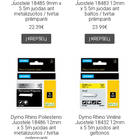
Juostelė 18485 9mm x
Juostelė 18483 12mm
5.5m juodas ant
x 5.5m juodas ant
metalizuotos / tvirtai
baltos / tvirtai
prilimpanti
prilimpanti
22.39€
23.99€
Į KREPŠELĮ
Į KREPŠELĮ
Dymo Rhino Poliesterio
Dymo Rhino Vinilinė
Juostelė 18486 12mm
Juostelė 18432 12mm
x 5.5m juodas ant
x 5.5m juodos ant
metalizuotos / tvirtai
geltonos
prilimpanti