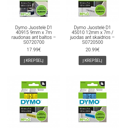
Dymo Juostelė D1
Dymo Juostelė D1
40915 9mm x 7m
45010 12mm x 7m /
raudonas ant baltos –
juodas ant skaidrios –
S0720700
S0720500
17.99€
20.99€
Į KREPŠELĮ
Į KREPŠELĮ