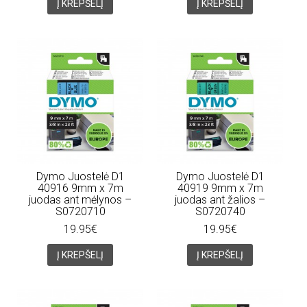
Į KREPŠELĮ
Į KREPŠELĮ
Dymo Juostelė D1
Dymo Juostelė D1
40916 9mm x 7m
40919 9mm x 7m
juodas ant mėlynos –
juodas ant žalios –
S0720710
S0720740
19.95€
19.95€
Į KREPŠELĮ
Į KREPŠELĮ