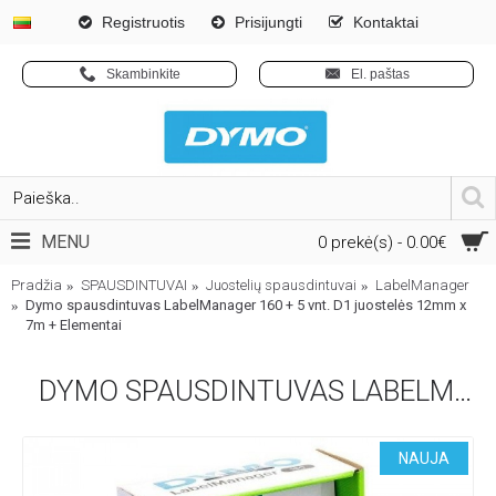
Registruotis
Prisijungti
Kontaktai
Skambinkite
El. paštas
MENU
0 prekė(s) - 0.00€
Pradžia
SPAUSDINTUVAI
Juostelių spausdintuvai
LabelManager
Dymo spausdintuvas LabelManager 160 + 5 vnt. D1 juostelės 12mm x
7m + Elementai
DYMO SPAUSDINTUVAS LABELMANAGER 160 + 5 VNT. D1 JUOSTELĖS 12MM X 7M + ELEMENTAI
NAUJA