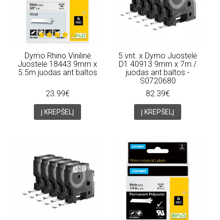
Dymo Rhino Vinilinė
5 vnt. x Dymo Juostelė
Juostelė 18443 9mm x
D1 40913 9mm x 7m /
5.5m juodas ant baltos
juodas ant baltos -
S0720680
23.99€
82.39€
Į KREPŠELĮ
Į KREPŠELĮ