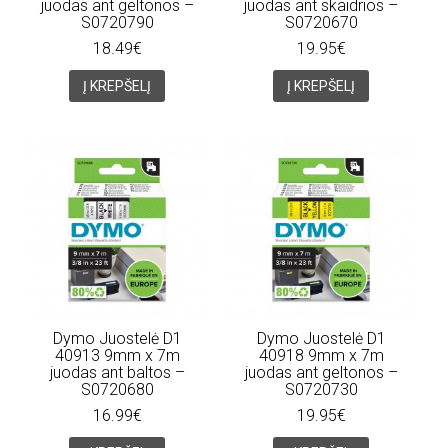
juodas ant geltonos –
juodas ant skaidrios –
S0720790
S0720670
18.49€
19.95€
Į KREPŠELĮ
Į KREPŠELĮ
Dymo Juostelė D1
Dymo Juostelė D1
40913 9mm x 7m
40918 9mm x 7m
juodas ant baltos –
juodas ant geltonos –
S0720680
S0720730
16.99€
19.95€