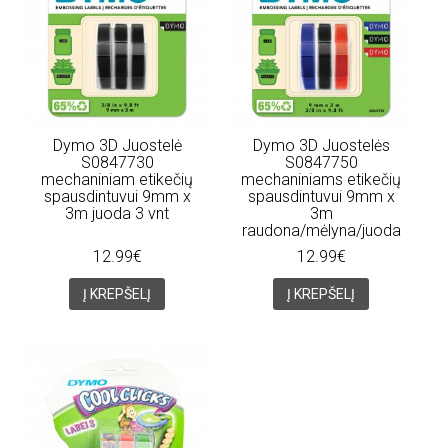
Dymo 3D Juostelė
Dymo 3D Juostelės
S0847730
S0847750
mechaniniam etikečių
mechaniniams etikečių
spausdintuvui 9mm x
spausdintuvui 9mm x
3m juoda 3 vnt
3m
raudona/mėlyna/juoda
12.99€
12.99€
Į KREPŠELĮ
Į KREPŠELĮ