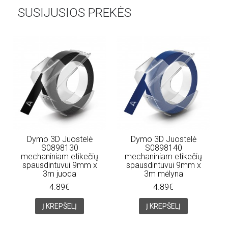
SUSIJUSIOS PREKĖS
Dymo 3D Juostelė
Dymo 3D Juostelė
S0898130
S0898140
mechaniniam etikečių
mechaniniam etikečių
spausdintuvui 9mm x
spausdintuvui 9mm x
3m juoda
3m mėlyna
4.89€
4.89€
Į KREPŠELĮ
Į KREPŠELĮ