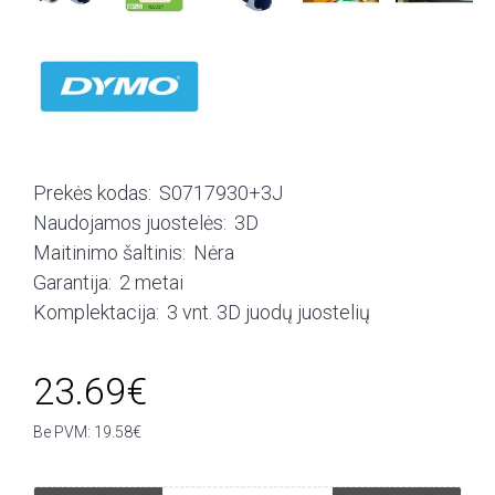
Prekės kodas:
S0717930+3J
Naudojamos juostelės:
3D
Maitinimo šaltinis:
Nėra
Garantija:
2 metai
Komplektacija:
3 vnt. 3D juodų juostelių
23.69€
Be PVM: 19.58€