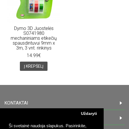
Dymo 3D Juostelės
S0741980
mechaniniams etikečių
spausdintuvui 9mm x
3m, 3 vnt. rinkinys
14.99€
Į KREPŠELĮ
KONTAKTAI
Uždaryti
INFORMACIJA
Ši svetainė naudoja slapukus. Pasirinkite,