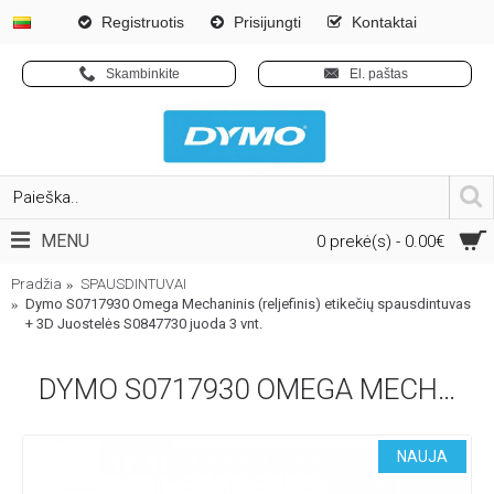
Registruotis
Prisijungti
Kontaktai
Skambinkite
El. paštas
MENU
0 prekė(s) - 0.00€
Pradžia
SPAUSDINTUVAI
Dymo S0717930 Omega Mechaninis (reljefinis) etikečių spausdintuvas
+ 3D Juostelės S0847730 juoda 3 vnt.
DYMO S0717930 OMEGA MECHANINIS (RELJEFINIS) ETIKEČIŲ SPAUSDINTUVAS + 3D JUOSTELĖS S0847730 JUODA 3 VNT.
NAUJA