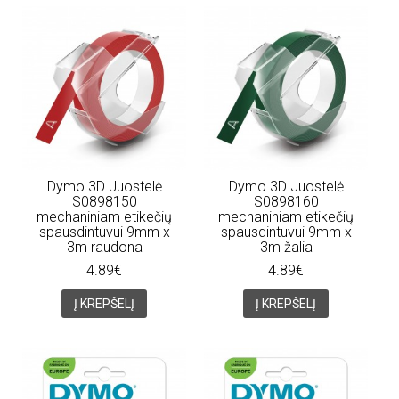
Dymo 3D Juostelė
Dymo 3D Juostelė
S0898150
S0898160
mechaniniam etikečių
mechaniniam etikečių
spausdintuvui 9mm x
spausdintuvui 9mm x
3m raudona
3m žalia
4.89€
4.89€
Į KREPŠELĮ
Į KREPŠELĮ