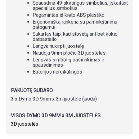
Spausdina 49 skirtingus simbolius, įskaitant
specialius simbolius
Pagamintas iš kieto ABS plastiko
Ergonomiška rankena su paminkštinimu
patogumui
Sukurtas taip, kad stovėtų ant bet kokio
darbastalio
Lengva nukirpti juostelę
Naudoja 9mm pločio 3D juosteles
Lengvas simbolių pasirinkimas ir
spausdinimas
Baterijos nereikalingos
PAKUOTĘ SUDARO
3 x Dymo 3D 9mm x 3m juostelė (juoda)
VISOS DYMO 3D 9MM x 3M JUOSTELĖS
3D juostelės