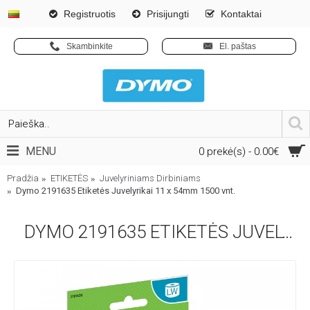
Registruotis
Prisijungti
Kontaktai
Skambinkite
El. paštas
MENU
0 prekė(s) - 0.00€
Pradžia
ETIKETĖS
Juvelyriniams Dirbiniams
Dymo 2191635 Etiketės Juvelyrikai 11 x 54mm 1500 vnt.
DYMO 2191635 ETIKETĖS JUVELYRIKAI 11 X 54MM 1500 VNT.