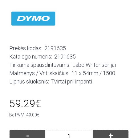
Prekės kodas:
2191635
Katalogo numeris:
2191635
Tinkama spausdintuvams:
LabelWriter serijai
Matmenys / Vnt. skaičius:
11 x 54mm / 1500
Lipnus sluoksnis:
Tvirtai prilimpanti
59.29€
Be PVM: 49.00€
-
+