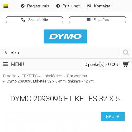
Registruotis
Prisijungti
Kontaktai
Skambinkite
El. paštas
MENU
0 prekė(s) - 0.00€
Pradžia
ETIKETĖS
LabelWriter
Barkodams
Dymo 2093095 Etiketės 32 x 57mm Rinkinys - 12 vnt.
DYMO 2093095 ETIKETĖS 32 X 57MM RINKINYS - 12 VNT.
NAUJA