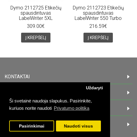
Dymo 2112725 Etikečių
Dymo 2112723 Etikečių
spausdintuvas
spausdintuvas
LabelWriter 5XL
LabelWriter 550 Turbo
309.00€
216.59€
Į KREPŠELĮ
Į KREPŠELĮ
KONTAKTAI
Uždaryti
INFORMACIJA
Ši svetainė naudoja slapukus. Pasirinkite,
PIRKĖJAMS
kuriuos norite naudoti
Privatumo politika
DARBO LAIKAS:
Pasirinkimai
Naudoti visus