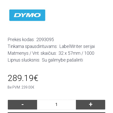
Prekės kodas:
2093095
Tinkama spausdintuvams:
LabelWriter serijai
Matmenys / Vnt. skaičius:
32 x 57mm / 1000
Lipnus sluoksnis:
Su galimybe pašalinti
289.19€
Be PVM: 239.00€
-
+