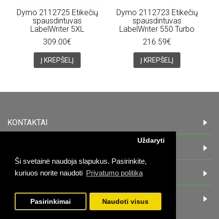
Dymo 2112725 Etikečių
Dymo 2112723 Etikečių
spausdintuvas
spausdintuvas
LabelWriter 5XL
LabelWriter 550 Turbo
309.00€
216.59€
Į KREPŠELĮ
Į KREPŠELĮ
KONTAKTAI
Uždaryti
INFORMACIJA
Ši svetainė naudoja slapukus. Pasirinkite,
PIRKĖJAMS
kuriuos norite naudoti
Privatumo politika
DARBO LAIKAS:
Pasirinkimai
Naudoti visus