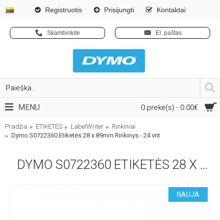
Registruotis
Prisijungti
Kontaktai
Skambinkite
El. paštas
MENU
0 prekė(s) - 0.00€
Pradžia
ETIKETĖS
LabelWriter
Rinkiniai
Dymo S0722360 Etiketės 28 x 89mm Rinkinys - 24 vnt
DYMO S0722360 ETIKETĖS 28 X 89MM RINKINYS - 24 VNT
NAUJA