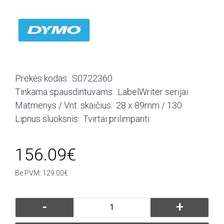
Prekės kodas:
S0722360
Tinkama spausdintuvams:
LabelWriter serijai
Matmenys / Vnt. skaičius:
28 x 89mm / 130
Lipnus sluoksnis:
Tvirtai prilimpanti
156.09€
Be PVM: 129.00€
-
+