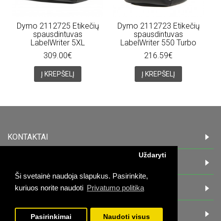
Dymo 2112725 Etikečių
Dymo 2112723 Etikečių
spausdintuvas
spausdintuvas
LabelWriter 5XL
LabelWriter 550 Turbo
309.00€
216.59€
Į KREPŠELĮ
Į KREPŠELĮ
KONTAKTAI
Uždaryti
INFORMACIJA
Ši svetainė naudoja slapukus. Pasirinkite,
PIRKĖJAMS
kuriuos norite naudoti
Privatumo politika
DARBO LAIKAS:
Pasirinkimai
Naudoti visus