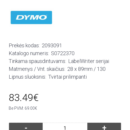
Prekės kodas:
2093091
Katalogo numeris:
S0722370
Tinkama spausdintuvams:
LabelWriter serijai
Matmenys / Vnt. skaičius:
28 x 89mm / 130
Lipnus sluoksnis:
Tvirtai prilimpanti
83.49€
Be PVM: 69.00€
-
+