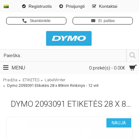
Registruotis
Prisijungti
Kontaktai
Skambinkite
El. paštas
MENU
0 prekė(s) - 0.00€
Pradžia
ETIKETĖS
LabelWriter
Dymo 2093091 Etiketės 28 x 89mm Rinkinys - 12 vnt
DYMO 2093091 ETIKETĖS 28 X 89MM RINKINYS - 12 VNT
NAUJA